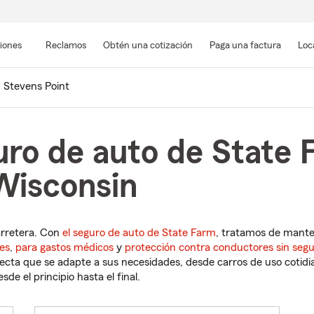
Pasar
al
siones
Reclamos
Obtén una cotización
Paga una factura
Loc
contenido
principal
Stevens Point
uro de auto de State 
Wisconsin
arretera. Con
el seguro de auto de State Farm
, tratamos de mant
es
,
para gastos médicos
y
protección contra conductores sin seg
cta que se adapte a sus necesidades, desde carros de uso cotidian
de el principio hasta el final.