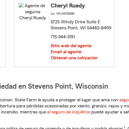
Cheryl Ruedy
Lic: WI-6931689
5725 Windy Drive Suite E
Stevens Point, WI 54482-8499
715-344-3191
Sitio web del agente
Email al agente
Obtener una cotización
iedad en Stevens Point, Wisconsin
isconsin, State Farm le ayuda a proteger el lugar que ama con
segu
obertura para pérdidas ocasionadas por viento, granizo, rayos y m
 incendio, mientras que
el seguro de inquilinos
puede ayudar a sal
1
na póliza de seguro de vivienda o de inquilinos y podría ahorrar
.