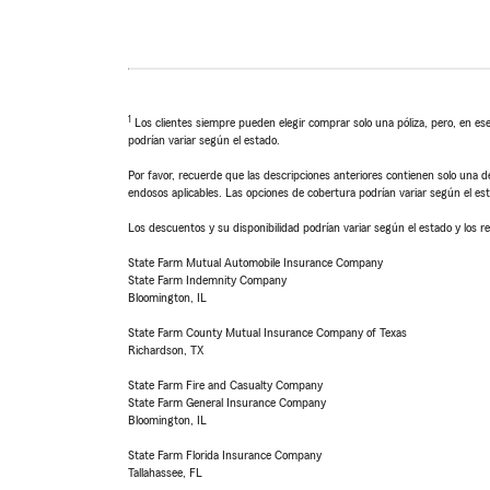
1
Los clientes siempre pueden elegir comprar solo una póliza, pero, en ese
podrían variar según el estado.
Por favor, recuerde que las descripciones anteriores contienen solo una de
endosos aplicables. Las opciones de cobertura podrían variar según el es
Los descuentos y su disponibilidad podrían variar según el estado y los re
State Farm Mutual Automobile Insurance Company
State Farm Indemnity Company
Bloomington, IL
State Farm County Mutual Insurance Company of Texas
Richardson, TX
State Farm Fire and Casualty Company
State Farm General Insurance Company
Bloomington, IL
State Farm Florida Insurance Company
Tallahassee, FL