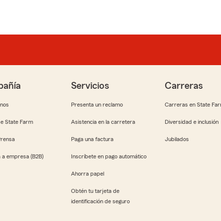
añía
Servicios
Carreras
anos
Presenta un reclamo
Carreras en State Fa
e State Farm
Asistencia en la carretera
Diversidad e inclusión
Prensa
Paga una factura
Jubilados
 a empresa (B2B)
Inscríbete en pago automático
Ahorra papel
Obtén tu tarjeta de
identificación de seguro