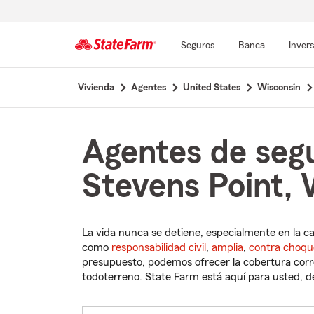
Seguros
Banca
Inver
Comienzo
Vivienda
Agentes
United States
Wisconsin
del
contenido
principal
Agentes de seg
Stevens Point, 
La vida nunca se detiene, especialmente en la c
como
responsabilidad civil
,
amplia
,
contra choqu
presupuesto, podemos ofrecer la cobertura corre
todoterreno. State Farm está aquí para usted, des