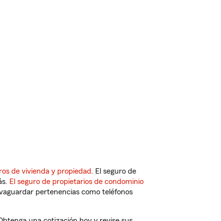
ros de vivienda y propiedad
. El seguro de
ás.
El seguro de propietarios de condominio
vaguardar pertenencias como teléfonos
 Obtenga una cotización hoy y revise sus