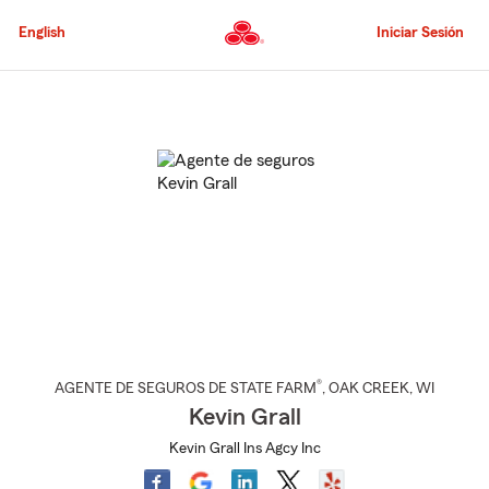
Pasar
al
English
Iniciar Sesión
contenido
principal
Comienzo
del
contenido
principal
®
AGENTE DE SEGUROS DE STATE FARM
,
OAK CREEK
, WI
Kevin Grall
Kevin Grall Ins Agcy Inc