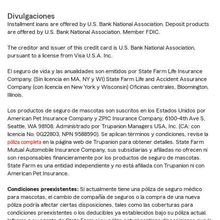
Divulgaciones
Installment loans are offered by U.S. Bank National Association. Deposit products
are offered by U.S. Bank National Association. Member FDIC.
The creditor and issuer of this credit card is U.S. Bank National Association,
pursuant to a license from Visa U.S.A. Inc.
El seguro de vida y las anualidades son emitidos por State Farm Life Insurance
Company. (Sin licencia en MA, NY y WI) State Farm Life and Accident Assurance
Company (con licencia en New York y Wisconsin) Oficinas centrales, Bloomington,
Illinois.
Los productos de seguro de mascotas son suscritos en los Estados Unidos por
American Pet Insurance Company y ZPIC Insurance Company, 6100-4th Ave S,
Seattle, WA 98108. Administrado por Trupanion Managers USA, Inc. (CA: con
licencia No. 0G22803, NPN 9588590). Se aplican términos y condiciones, revise la
póliza completa
en la página web de Trupanion para obtener detalles. State Farm
Mutual Automobile Insurance Company, sus subsidiarias y afiliadas no ofrecen ni
son responsables financieramente por los productos de seguro de mascotas.
State Farm es una entidad independiente y no está afiliada con Trupanion ni con
American Pet Insurance.
Condiciones preexistentes:
Si actualmente tiene una póliza de seguro médico
para mascotas, el cambio de compañía de seguros o la compra de una nueva
póliza podría afectar ciertas disposiciones, tales como las coberturas para
condiciones preexistentes o los deducibles ya establecidos bajo su póliza actual.