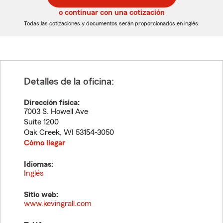
5
5
o continuar con una cotización
dígitos
dígitos
Todas las cotizaciones y documentos serán proporcionados en inglés.
Detalles de la oficina:
Dirección física:
7003 S. Howell Ave
Suite 1200
Oak Creek
,
WI
53154-3050
Cómo llegar
Idiomas:
Inglés
Sitio web:
www.kevingrall.com