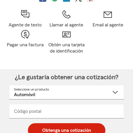
Agente de texto
Llamar al agente
Email al agente
Pagar una factura
Obtén una tarjeta
de identificación
¿Le gustaría obtener una cotización?
Seleccione un producto
Seleccione
un
nombre
de
producto
del
Código postal
Ingresa
Ingresa
_____
menú
un
un
desplegable
código
código
postal
postal
Obtenga una cotización
de
de