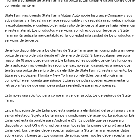
Informe a su agente de State Farm si su póliza actual contiene disposiciones que le
convenga mantener.
State Farm (incluyendo State Farm Mutual Automobile Insurance Company y sus
subsidiarias y afiliadas) no se hace responsable y no respalda ni aprueba, implícita
ni explícitamente, el contenido de ningún sitio de terceros al que se haga referencia
en este material. Los productos y servicios son ofrecidos por terceros y State
Farm no garantiza la mercantabilidad, la idoneidad ni la calidad de los productos y
servicios de terceros.
Beneficio disponible para los clientes de State Farm que han comprado una nueva
póliza de seguro de vida desde el 1 de enero de 2022. Si bien cualquier persona
mayor de 18 años puede unirse a Life Enhanced, es posible que ciertas funciones
de la aplicación, incluyendo las recompensas, no estén disponibles a menos que
tengas una póliza de seguro de vida elegible de State Farm.En este momento, los
titulares de póliza en Florida y New York no son elegibles para el programa
completo.Ten en cuenta que algunos titulares de póliza pueden experimentar un
retraso antes de que una nueva póliza sea elegible para recompensas.
Esto no es una solicitud para comprar o vender productos de seguros de State
Farm.
La participación de Life Enhanced está sujeta a la elegibilidad del programa y varía
según el estado. Sujeto a los términos y condiciones del acuerdo. La aplicación Life
Enhanced está disponible para Android e iOS. Es posible que se requiera un
dispositivo móvil iOS o Android para usar todas las funciones del programa Life
Enhanced. Los clientes deben aceptar autorizar a State Farm a recopilar datos
sobre salud y bienestar. Los usuarios de aplicaciones móviles deben aceptar un