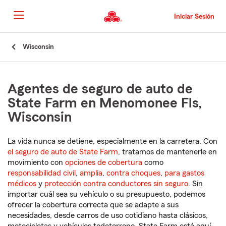
Pasar
al
Iniciar Sesión
contenido
principal
Comienzo
Wisconsin
del
contenido
principal
Agentes de seguro de auto de
State Farm en Menomonee Fls,
Wisconsin
La vida nunca se detiene, especialmente en la carretera. Con
el seguro de auto de State Farm
, tratamos de mantenerle en
movimiento con
opciones de cobertura
como
responsabilidad civil
,
amplia
,
contra choques
,
para gastos
médicos
y
protección contra conductores sin seguro
. Sin
importar cuál sea su vehículo o su presupuesto, podemos
ofrecer la cobertura correcta que se adapte a sus
necesidades, desde carros de uso cotidiano hasta clásicos,