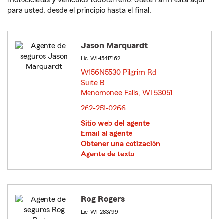
motocicletas y vehículos todoterreno. State Farm está aquí
para usted, desde el principio hasta el final.
Jason Marquardt
Lic: WI-15417162
W156N5530 Pilgrim Rd
Suite B
Menomonee Falls, WI 53051
opens in new window
262-251-0266
Sitio web del agente
Email al agente
Obtener una cotización
Agente de texto
Rog Rogers
Lic: WI-283799