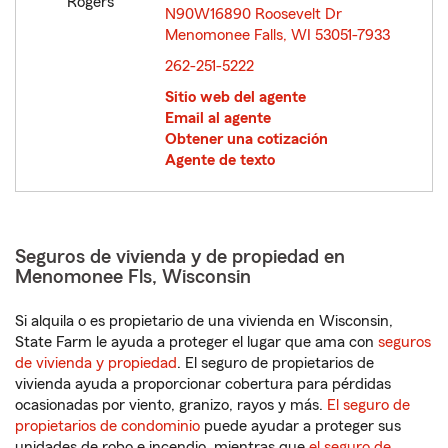
N90W16890 Roosevelt Dr
Menomonee Falls, WI 53051-7933
opens in new window
262-251-5222
Sitio web del agente
Email al agente
Obtener una cotización
Agente de texto
Seguros de vivienda y de propiedad en
Menomonee Fls, Wisconsin
Si alquila o es propietario de una vivienda en Wisconsin,
State Farm le ayuda a proteger el lugar que ama con
seguros
de vivienda y propiedad
. El seguro de propietarios de
vivienda ayuda a proporcionar cobertura para pérdidas
ocasionadas por viento, granizo, rayos y más.
El seguro de
propietarios de condominio
puede ayudar a proteger sus
unidades de robo e incendio, mientras que
el seguro de