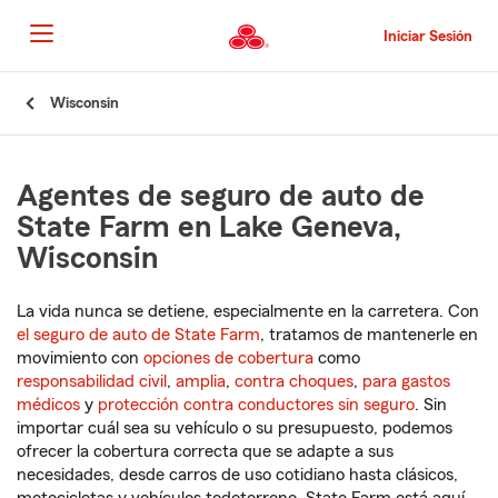
Pasar
al
Iniciar Sesión
contenido
principal
Comienzo
Wisconsin
del
contenido
principal
Agentes de seguro de auto de
State Farm en Lake Geneva,
Wisconsin
La vida nunca se detiene, especialmente en la carretera. Con
el seguro de auto de State Farm
, tratamos de mantenerle en
movimiento con
opciones de cobertura
como
responsabilidad civil
,
amplia
,
contra choques
,
para gastos
médicos
y
protección contra conductores sin seguro
. Sin
importar cuál sea su vehículo o su presupuesto, podemos
ofrecer la cobertura correcta que se adapte a sus
necesidades, desde carros de uso cotidiano hasta clásicos,