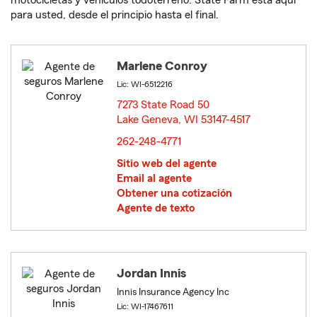
motocicletas y vehículos todoterreno. State Farm está aquí
para usted, desde el principio hasta el final.
Marlene Conroy
Lic: WI-6512216
7273 State Road 50
Lake Geneva, WI 53147-4517
opens in new window
262-248-4771
Sitio web del agente
Email al agente
Obtener una cotización
Agente de texto
Jordan Innis
Innis Insurance Agency Inc
Lic: WI-17467611