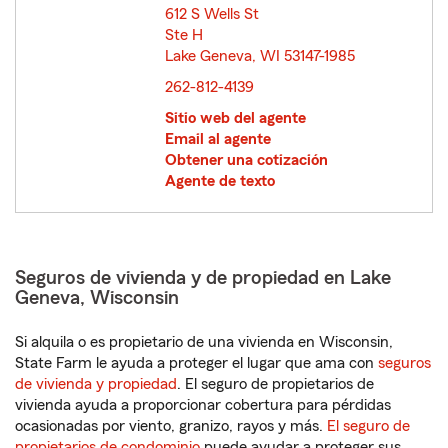
612 S Wells St
Ste H
Lake Geneva, WI 53147-1985
opens in new window
262-812-4139
Sitio web del agente
Email al agente
Obtener una cotización
Agente de texto
Seguros de vivienda y de propiedad en Lake
Geneva, Wisconsin
Si alquila o es propietario de una vivienda en Wisconsin,
State Farm le ayuda a proteger el lugar que ama con
seguros
de vivienda y propiedad
. El seguro de propietarios de
vivienda ayuda a proporcionar cobertura para pérdidas
ocasionadas por viento, granizo, rayos y más.
El seguro de
propietarios de condominio
puede ayudar a proteger sus