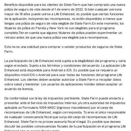
Beneficio disponible para los clientes de State Farm que han comprado una nueva
póliza de seguro de vida desde el 1 de enero de 2022. Si bien cualquier persona
mayor de 18 años puede unirse a Life Enhanced, es posible que ciertas funciones
de la aplicación, incluyendo las recompensas, no estén disponibles a menos que
tengas una póliza de seguro de vida elegible de State Farm.En este momento, los
titulares de póliza en Florida y New York no son elegibles para el programa
completo.Ten en cuenta que algunos titulares de póliza pueden experimentar un
retraso antes de que una nueva póliza sea elegible para recompensas.
Esto no es una solicitud para comprar o vender productos de seguros de State
Farm.
La participación de Life Enhanced está sujeta a la elegibilidad del programa y varía
según el estado. Sujeto a los términos y condiciones del acuerdo. La aplicación Life
Enhanced está disponible para Android e iOS. Es posible que se requiera un
dispositivo móvil iOS o Android para usar todas las funciones del programa Life
Enhanced. Los clientes deben aceptar autorizar a State Farm a recopilar datos
sobre salud y bienestar. Los usuarios de aplicaciones móviles deben aceptar un
acuerdo de licencia.
De conformidad con la ley de impuestos pertinente, State Farm puede enviarte y
presentar ante el Servicio de Impuestos Internos y/u otra autoridad de impuestos
aplicable un Formulario 1099-MISC (ingresos misceláneos) por el canje de
recompensas de Life Enhanced, según corresponda. Tú eres el único responsable
de cualquier consecuencia fiscal que surja del canje de recompensas de Life
Enhanced. State Farm no provee asesoría fiscal ni legal. Es posible que desees
discutir las posibles consecuencias fiscales de tu participación en el programa Life