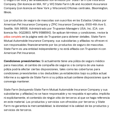
El seguro de vida y las anualidades son emitidos por State Farm Life Insurance
Company. (Sin licencia en MA, NY y WI) State Farm Life and Accident Assurance
Company (con licencia en New York y Wisconsin) Oficinas centrales, Bloomington,
Illinois.
Los productos de seguro de mascotas son suscritos en los Estados Unidos por
American Pet Insurance Company y ZPIC Insurance Company, 6100-4th Ave S,
Seattle, WA 98108. Administrado por Trupanion Managers USA, Inc. (CA: con
licencia No. 0G22803, NPN 9588590). Se aplican términos y condiciones, revise la
póliza completa
en la página web de Trupanion para obtener detalles. State Farm
Mutual Automobile Insurance Company, sus subsidiarias y afiliadas no ofrecen ni
son responsables financieramente por los productos de seguro de mascotas.
State Farm es una entidad independiente y no está afiliada con Trupanion ni con
American Pet Insurance.
Condiciones preexistentes:
Si actualmente tiene una póliza de seguro médico
para mascotas, el cambio de compañía de seguros o la compra de una nueva
póliza podría afectar ciertas disposiciones, tales como las coberturas para
condiciones preexistentes o los deducibles ya establecidos bajo su póliza actual.
Informe a su agente de State Farm si su póliza actual contiene disposiciones que le
convenga mantener.
State Farm (incluyendo State Farm Mutual Automobile Insurance Company y sus
subsidiarias y afiliadas) no se hace responsable y no respalda ni aprueba, implícita
ni explícitamente, el contenido de ningún sitio de terceros al que se haga referencia
en este material. Los productos y servicios son ofrecidos por terceros y State
Farm no garantiza la mercantabilidad, la idoneidad ni la calidad de los productos y
servicios de terceros.