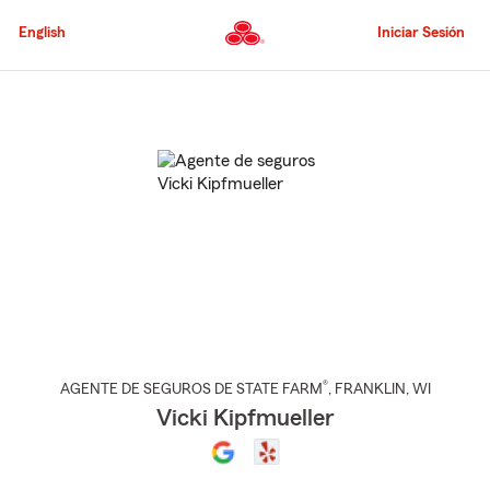
Pasar
al
English
Iniciar Sesión
contenido
principal
Comienzo
del
contenido
principal
®
AGENTE DE SEGUROS DE STATE FARM
,
FRANKLIN
, WI
Vicki Kipfmueller