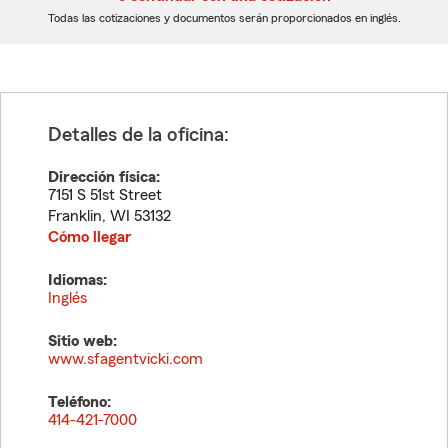
dígitos
dígitos
Todas las cotizaciones y documentos serán proporcionados en inglés.
Detalles de la oficina:
Dirección física:
7151 S 51st Street
Franklin
,
WI
53132
Cómo llegar
Idiomas:
Inglés
Sitio web:
www.sfagentvicki.com
Teléfono:
414-421-7000