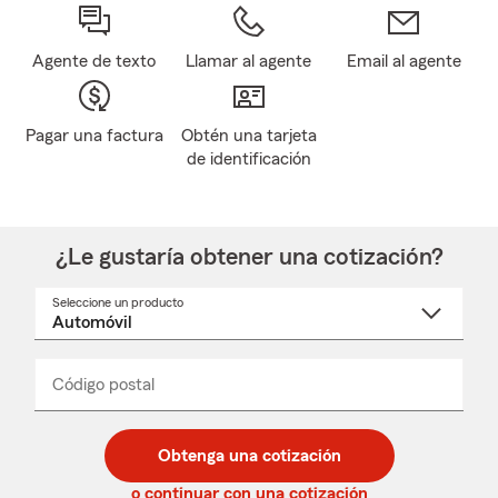
Agente de texto
Llamar al agente
Email al agente
Pagar una factura
Obtén una tarjeta
de identificación
¿Le gustaría obtener una cotización?
Seleccione un producto
Seleccione
un
nombre
de
producto
del
Código postal
Ingresa
Ingresa
_____
menú
un
un
desplegable
código
código
postal
postal
Obtenga una cotización
de
de
5
5
o continuar con una cotización