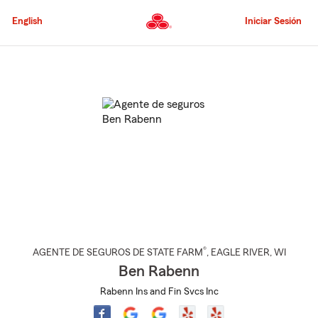
Pasar
al
English
Iniciar Sesión
contenido
principal
Comienzo
del
contenido
principal
®
AGENTE DE SEGUROS DE STATE FARM
,
EAGLE RIVER
, WI
Ben Rabenn
Rabenn Ins and Fin Svcs Inc