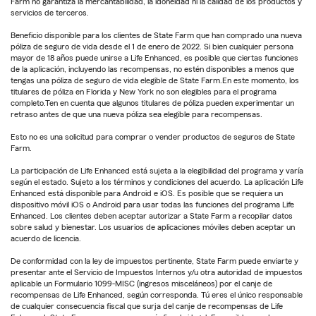
Farm no garantiza la mercantabilidad, la idoneidad ni la calidad de los productos y
servicios de terceros.
Beneficio disponible para los clientes de State Farm que han comprado una nueva
póliza de seguro de vida desde el 1 de enero de 2022. Si bien cualquier persona
mayor de 18 años puede unirse a Life Enhanced, es posible que ciertas funciones
de la aplicación, incluyendo las recompensas, no estén disponibles a menos que
tengas una póliza de seguro de vida elegible de State Farm.En este momento, los
titulares de póliza en Florida y New York no son elegibles para el programa
completo.Ten en cuenta que algunos titulares de póliza pueden experimentar un
retraso antes de que una nueva póliza sea elegible para recompensas.
Esto no es una solicitud para comprar o vender productos de seguros de State
Farm.
La participación de Life Enhanced está sujeta a la elegibilidad del programa y varía
según el estado. Sujeto a los términos y condiciones del acuerdo. La aplicación Life
Enhanced está disponible para Android e iOS. Es posible que se requiera un
dispositivo móvil iOS o Android para usar todas las funciones del programa Life
Enhanced. Los clientes deben aceptar autorizar a State Farm a recopilar datos
sobre salud y bienestar. Los usuarios de aplicaciones móviles deben aceptar un
acuerdo de licencia.
De conformidad con la ley de impuestos pertinente, State Farm puede enviarte y
presentar ante el Servicio de Impuestos Internos y/u otra autoridad de impuestos
aplicable un Formulario 1099-MISC (ingresos misceláneos) por el canje de
recompensas de Life Enhanced, según corresponda. Tú eres el único responsable
de cualquier consecuencia fiscal que surja del canje de recompensas de Life