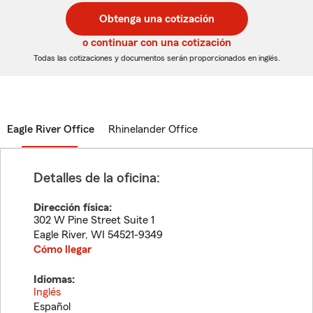
postal
postal
Obtenga una cotización
de
de
5
5
o continuar con una cotización
dígitos
dígitos
Todas las cotizaciones y documentos serán proporcionados en inglés.
Eagle River Office
Rhinelander Office
Detalles de la oficina:
Dirección física:
302 W Pine Street Suite 1
Eagle River
,
WI
54521-9349
Cómo llegar
Idiomas:
Inglés
Español