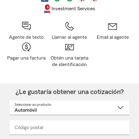
Investment Services
Agente de texto
Llamar al agente
Email al agente
Pagar una factura
Obtén una tarjeta
de identificación
¿Le gustaría obtener una cotización?
Seleccione un producto
Seleccione
un
nombre
de
producto
del
Código postal
Ingresa
Ingresa
_____
menú
un
un
desplegable
código
código