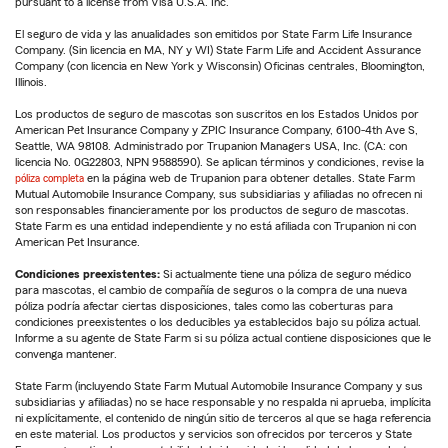
pursuant to a license from Visa U.S.A. Inc.
El seguro de vida y las anualidades son emitidos por State Farm Life Insurance
Company. (Sin licencia en MA, NY y WI) State Farm Life and Accident Assurance
Company (con licencia en New York y Wisconsin) Oficinas centrales, Bloomington,
Illinois.
Los productos de seguro de mascotas son suscritos en los Estados Unidos por
American Pet Insurance Company y ZPIC Insurance Company, 6100-4th Ave S,
Seattle, WA 98108. Administrado por Trupanion Managers USA, Inc. (CA: con
licencia No. 0G22803, NPN 9588590). Se aplican términos y condiciones, revise la
póliza completa
en la página web de Trupanion para obtener detalles. State Farm
Mutual Automobile Insurance Company, sus subsidiarias y afiliadas no ofrecen ni
son responsables financieramente por los productos de seguro de mascotas.
State Farm es una entidad independiente y no está afiliada con Trupanion ni con
American Pet Insurance.
Condiciones preexistentes:
Si actualmente tiene una póliza de seguro médico
para mascotas, el cambio de compañía de seguros o la compra de una nueva
póliza podría afectar ciertas disposiciones, tales como las coberturas para
condiciones preexistentes o los deducibles ya establecidos bajo su póliza actual.
Informe a su agente de State Farm si su póliza actual contiene disposiciones que le
convenga mantener.
State Farm (incluyendo State Farm Mutual Automobile Insurance Company y sus
subsidiarias y afiliadas) no se hace responsable y no respalda ni aprueba, implícita
ni explícitamente, el contenido de ningún sitio de terceros al que se haga referencia
en este material. Los productos y servicios son ofrecidos por terceros y State