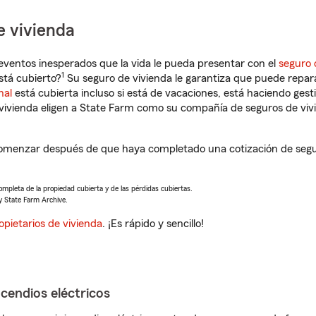
e vivienda
eventos inesperados que la vida le pueda presentar con el
seguro 
1
stá cubierto?
Su seguro de vivienda le garantiza que puede repara
nal
está cubierta incluso si está de vacaciones, está haciendo gest
vivienda eligen a State Farm como su compañía de seguros de viv
omenzar después de que haya completado una cotización de seguro
completa de la propiedad cubierta y de las pérdidas cubiertas.
y State Farm Archive.
opietarios de vivienda
. ¡Es rápido y sencillo!
ncendios eléctricos