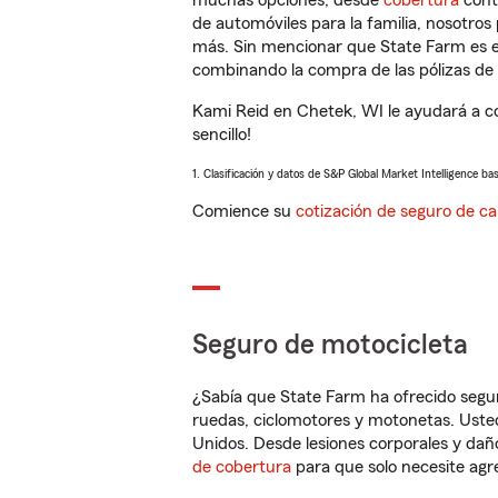
muchas opciones, desde
cobertura
con
de automóviles para la familia, nosotro
más. Sin mencionar que State Farm es e
combinando la compra de las pólizas de 
Kami Reid en Chetek, WI le ayudará a c
sencillo!
1. Clasificación y datos de S&P Global Market Intelligence ba
Comience su
cotización de seguro de ca
Seguro de motocicleta
¿Sabía que State Farm ha ofrecido segu
ruedas, ciclomotores y motonetas. Usted
Unidos. Desde lesiones corporales y dañ
de cobertura
para que solo necesite agre