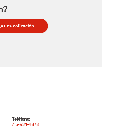
n?
a una cotización
Teléfono:
715-924-4878