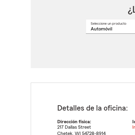
¿
Seleccione un producto
Selec
un
nomb
de
produ
del
menú
despl
Detalles de la oficina:
Dirección física:
I
217 Dallas Street
I
Chetek
,
WI
54728-8914