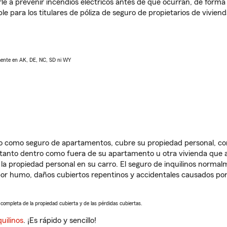
e a prevenir incendios eléctricos antes de que ocurran, de forma 
le para los titulares de póliza de seguro de propietarios de vivie
lmente en AK, DE, NC, SD ni WY
ido como seguro de apartamentos, cubre su propiedad personal, c
, tanto dentro como fuera de su apartamento u otra vivienda que a
 la propiedad personal en su carro. El seguro de inquilinos norma
or humo, daños cubiertos repentinos y accidentales causados por
a completa de la propiedad cubierta y de las pérdidas cubiertas.
uilinos
. ¡Es rápido y sencillo!