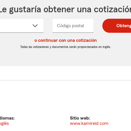
Le gustaría obtener una cotizació
cione
Código postal
Ingresa
Ingresa
Obteng
_____
un
un
re
código
código
cto
o continuar con una cotización
postal
postal
de
de
Todas las cotizaciones y documentos serán proporcionados en inglés.
egable
5
5
dígitos
dígitos
diomas:
Sitio web:
nglés
www.kamireid.com