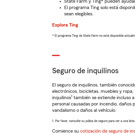
State Farm y Ting* pueden ayudarl
El programa Ting solo está disponib
sean elegibles.
Explora Ting
* El programa Ting de State Farm no está disponible actua
Seguro de inquilinos
El seguro de inquilinos, también conoc
electrónicos, bicicletas, muebles y ropa
1
inquilinos
también se extiende incluso a
personal causadas por incendio, daños p
vandalismo o daños al vehículo.
1. Por favor, consulte su póliza de seguro para ver a una list
Comience su
cotización de seguro de inq