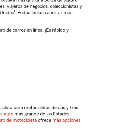
 necesita más que una póliza de seguro
, viajeros de negocios, coleccionistas y
1
 Unidos
. Podría incluso ahorrar más
 de carros en línea. ¡Es rápido y
cleta para motocicletas de dos y tres
de auto
más grande de los Estados
ro de motocicleta
ofrece
más opciones