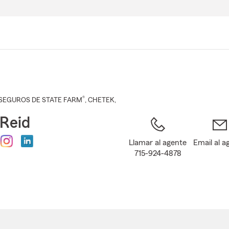
Pasar
al
contenido
principal
®
SEGUROS DE STATE FARM
,
CHETEK
,
Reid
Llamar al agente
Email al a
715-924-4878