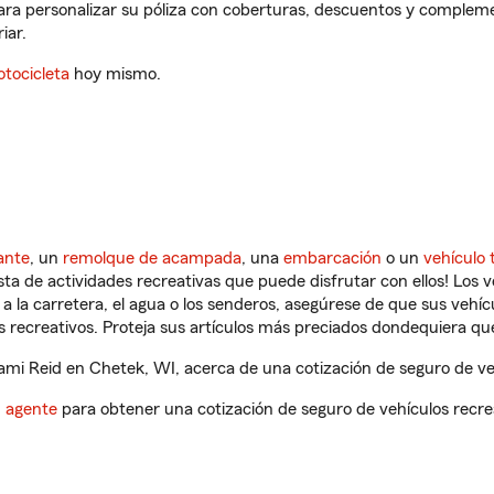
ara personalizar su póliza con coberturas, descuentos y compleme
iar.
tocicleta
hoy mismo.
ante
, un
remolque de acampada
, una
embarcación
o un
vehículo 
ista de actividades recreativas que puede disfrutar con ellos! Los 
a la carretera, el agua o los senderos, asegúrese de que sus vehí
 recreativos. Proteja sus artículos más preciados dondequiera qu
mi Reid en Chetek, WI, acerca de una cotización de seguro de veh
n agente
para obtener una cotización de seguro de vehículos recre