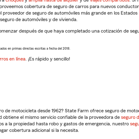
tra
choques
y
amplia hasta de alquiler
y de
viajes compartidos
. Si
s proveemos cobertura de seguro de carros para nuevos conductores
l proveedor de seguro de automóviles más grande en los Estados
seguro de automóviles y de vivienda.
omenzar después de que haya completado una cotización de seguro
sados en primas directas escritas a fecha del 2018.
rros en línea
. ¡Es rápido y sencillo!
ro de motocicleta desde 1962? State Farm ofrece seguro de motoci
 obtiene el mismo servicio confiable de la proveedora de
seguro 
os a la propiedad hasta robo y gastos de emergencia, nuestro
segu
gar cobertura adicional si la necesita.