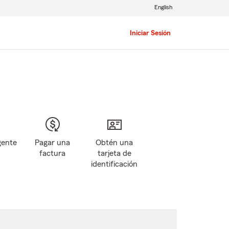
English
Iniciar Sesión
gente
Pagar una
Obtén una
factura
tarjeta de
identificación