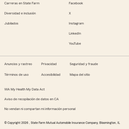
Carreras en State Farm
Facebook
Diversidad e inclusión
X
Jubilados
Instagram
LinkedIn
YouTube
Anuncios y rastreo
Privacidad
Seguridad y fraude
Términos de uso
Accesibilidad
Mapa del sitio
WA My Health My Data Act
Aviso de recopilación de datos en CA
No vendan ni compartan mi información personal
© Copyright
2026
, State Farm Mutual Automobile Insurance Company, Bloomington, IL