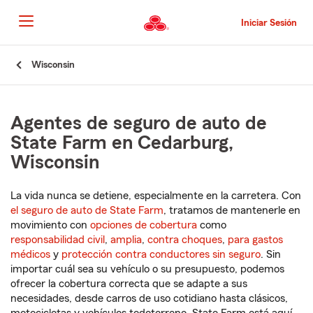
Pasar
al
Iniciar Sesión
contenido
principal
Comienzo
Wisconsin
del
contenido
principal
Agentes de seguro de auto de
State Farm en Cedarburg,
Wisconsin
La vida nunca se detiene, especialmente en la carretera. Con
el seguro de auto de State Farm
, tratamos de mantenerle en
movimiento con
opciones de cobertura
como
responsabilidad civil
,
amplia
,
contra choques
,
para gastos
médicos
y
protección contra conductores sin seguro
. Sin
importar cuál sea su vehículo o su presupuesto, podemos
ofrecer la cobertura correcta que se adapte a sus
necesidades, desde carros de uso cotidiano hasta clásicos,