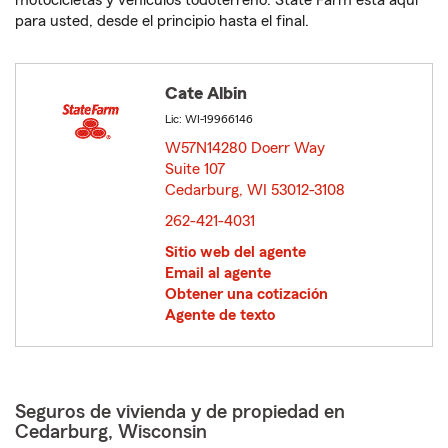
motocicletas y vehículos todoterreno. State Farm está aquí
para usted, desde el principio hasta el final.
Cate Albin
Lic: WI-19966146
W57N14280 Doerr Way
Suite 107
Cedarburg, WI 53012-3108
opens in new window
262-421-4031
Sitio web del agente
Email al agente
Obtener una cotización
Agente de texto
Seguros de vivienda y de propiedad en
Cedarburg, Wisconsin