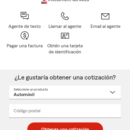
Agente de texto
Llamar al agente
Email al agente
Pagar una factura
Obtén una tarjeta
de identificación
¿Le gustaría obtener una cotización?
Seleccione un producto
Seleccione
un
nombre
de
producto
del
Código postal
Ingresa
Ingresa
_____
menú
un
un
desplegable
código
código
postal
postal
Obtenga una cotización