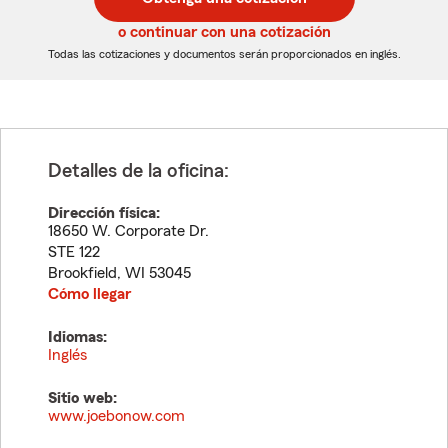
de
de
5
5
o continuar con una cotización
dígitos
dígitos
Todas las cotizaciones y documentos serán proporcionados en inglés.
Detalles de la oficina:
Dirección física:
18650 W. Corporate Dr.
STE 122
Brookfield
,
WI
53045
Cómo llegar
Idiomas:
Inglés
Sitio web:
www.joebonow.com