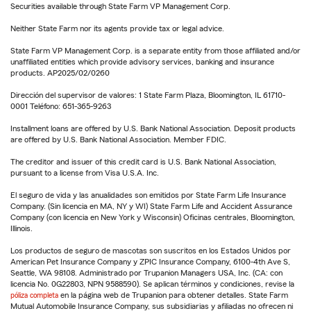
Securities available through State Farm VP Management Corp.
Neither State Farm nor its agents provide tax or legal advice.
State Farm VP Management Corp. is a separate entity from those affiliated and/or
unaffiliated entities which provide advisory services, banking and insurance
products. AP2025/02/0260
Dirección del supervisor de valores: 1 State Farm Plaza, Bloomington, IL 61710-
0001 Teléfono: 651-365-9263
Installment loans are offered by U.S. Bank National Association. Deposit products
are offered by U.S. Bank National Association. Member FDIC.
The creditor and issuer of this credit card is U.S. Bank National Association,
pursuant to a license from Visa U.S.A. Inc.
El seguro de vida y las anualidades son emitidos por State Farm Life Insurance
Company. (Sin licencia en MA, NY y WI) State Farm Life and Accident Assurance
Company (con licencia en New York y Wisconsin) Oficinas centrales, Bloomington,
Illinois.
Los productos de seguro de mascotas son suscritos en los Estados Unidos por
American Pet Insurance Company y ZPIC Insurance Company, 6100-4th Ave S,
Seattle, WA 98108. Administrado por Trupanion Managers USA, Inc. (CA: con
licencia No. 0G22803, NPN 9588590). Se aplican términos y condiciones, revise la
póliza completa
en la página web de Trupanion para obtener detalles. State Farm
Mutual Automobile Insurance Company, sus subsidiarias y afiliadas no ofrecen ni