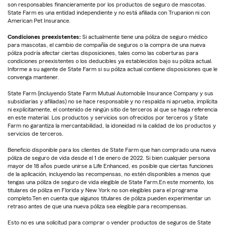
son responsables financieramente por los productos de seguro de mascotas.
State Farm es una entidad independiente y no está afiliada con Trupanion ni con
American Pet Insurance.
Condiciones preexistentes:
Si actualmente tiene una póliza de seguro médico
para mascotas, el cambio de compañía de seguros o la compra de una nueva
póliza podría afectar ciertas disposiciones, tales como las coberturas para
condiciones preexistentes o los deducibles ya establecidos bajo su póliza actual.
Informe a su agente de State Farm si su póliza actual contiene disposiciones que le
convenga mantener.
State Farm (incluyendo State Farm Mutual Automobile Insurance Company y sus
subsidiarias y afiliadas) no se hace responsable y no respalda ni aprueba, implícita
ni explícitamente, el contenido de ningún sitio de terceros al que se haga referencia
en este material. Los productos y servicios son ofrecidos por terceros y State
Farm no garantiza la mercantabilidad, la idoneidad ni la calidad de los productos y
servicios de terceros.
Beneficio disponible para los clientes de State Farm que han comprado una nueva
póliza de seguro de vida desde el 1 de enero de 2022. Si bien cualquier persona
mayor de 18 años puede unirse a Life Enhanced, es posible que ciertas funciones
de la aplicación, incluyendo las recompensas, no estén disponibles a menos que
tengas una póliza de seguro de vida elegible de State Farm.En este momento, los
titulares de póliza en Florida y New York no son elegibles para el programa
completo.Ten en cuenta que algunos titulares de póliza pueden experimentar un
retraso antes de que una nueva póliza sea elegible para recompensas.
Esto no es una solicitud para comprar o vender productos de seguros de State