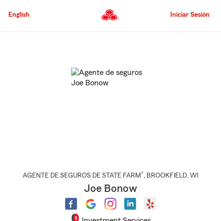
Pasar
al
English
Iniciar Sesión
contenido
principal
Comienzo
del
contenido
principal
®
AGENTE DE SEGUROS DE STATE FARM
,
BROOKFIELD
, WI
Joe Bonow
Investment Services