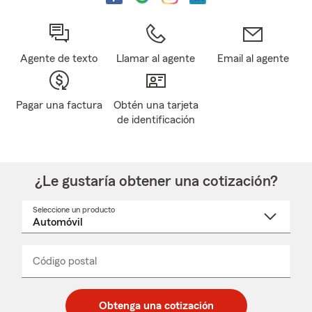
Agente de texto
Llamar al agente
Email al agente
Pagar una factura
Obtén una tarjeta
de identificación
¿Le gustaría obtener una cotización?
Seleccione un producto
Seleccione
un
nombre
de
producto
del
Código postal
Ingresa
Ingresa
_____
menú
un
un
desplegable
código
código
postal
postal
Obtenga una cotización
de
de