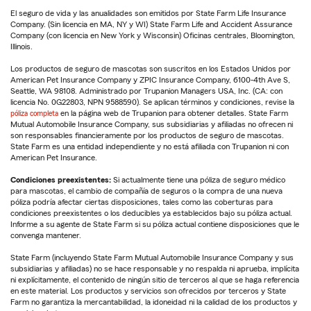
El seguro de vida y las anualidades son emitidos por State Farm Life Insurance
Company. (Sin licencia en MA, NY y WI) State Farm Life and Accident Assurance
Company (con licencia en New York y Wisconsin) Oficinas centrales, Bloomington,
Illinois.
Los productos de seguro de mascotas son suscritos en los Estados Unidos por
American Pet Insurance Company y ZPIC Insurance Company, 6100-4th Ave S,
Seattle, WA 98108. Administrado por Trupanion Managers USA, Inc. (CA: con
licencia No. 0G22803, NPN 9588590). Se aplican términos y condiciones, revise la
póliza completa
en la página web de Trupanion para obtener detalles. State Farm
Mutual Automobile Insurance Company, sus subsidiarias y afiliadas no ofrecen ni
son responsables financieramente por los productos de seguro de mascotas.
State Farm es una entidad independiente y no está afiliada con Trupanion ni con
American Pet Insurance.
Condiciones preexistentes:
Si actualmente tiene una póliza de seguro médico
para mascotas, el cambio de compañía de seguros o la compra de una nueva
póliza podría afectar ciertas disposiciones, tales como las coberturas para
condiciones preexistentes o los deducibles ya establecidos bajo su póliza actual.
Informe a su agente de State Farm si su póliza actual contiene disposiciones que le
convenga mantener.
State Farm (incluyendo State Farm Mutual Automobile Insurance Company y sus
subsidiarias y afiliadas) no se hace responsable y no respalda ni aprueba, implícita
ni explícitamente, el contenido de ningún sitio de terceros al que se haga referencia
en este material. Los productos y servicios son ofrecidos por terceros y State
Farm no garantiza la mercantabilidad, la idoneidad ni la calidad de los productos y