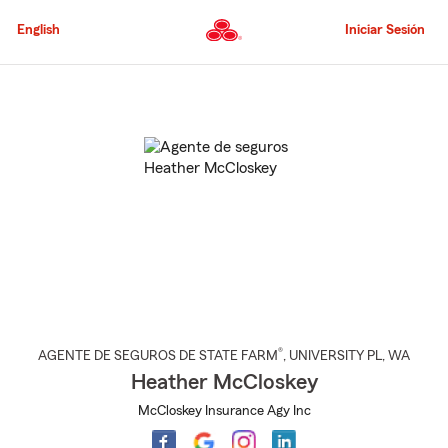
Pasar
al
English
Iniciar Sesión
contenido
principal
Comienzo
del
contenido
principal
®
AGENTE DE SEGUROS DE STATE FARM
,
UNIVERSITY PL
, WA
Heather McCloskey
McCloskey Insurance Agy Inc