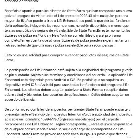
servicios de terceros.
Beneficio disponible para los clientes de State Farm que han comprado una nueva
póliza de seguro de vida desde el 1 de enero de 2022. Si bien cualquier persona
mayor de 18 años puede unirse a Life Enhanced, es posible que ciertas funciones
de la aplicación, incluyendo las recompensas, no estén disponibles a menos que
tengas una póliza de seguro de vida elegible de State Farm.En este momento, los
titulares de póliza en Florida y New York no son elegibles para el programa
completo.Ten en cuenta que algunos titulares de póliza pueden experimentar un
retraso antes de que una nueva póliza sea elegible para recompensas.
Esto no es una solicitud para comprar o vender productos de seguros de State
Farm.
La participación de Life Enhanced está sujeta a la elegibilidad del programa y varía
según el estado. Sujeto a los términos y condiciones del acuerdo. La aplicación Life
Enhanced está disponible para Android e iOS. Es posible que se requiera un
dispositivo móvil iOS o Android para usar todas las funciones del programa Life
Enhanced. Los clientes deben aceptar autorizar a State Farm a recopilar datos
sobre salud y bienestar. Los usuarios de aplicaciones móviles deben aceptar un
acuerdo de licencia.
De conformidad con la ley de impuestos pertinente, State Farm puede enviarte y
presentar ante el Servicio de Impuestos Internos y/u otra autoridad de impuestos
aplicable un Formulario 1099-MISC (ingresos misceláneos) por el canje de
recompensas de Life Enhanced, según corresponda. Tú eres el único responsable
de cualquier consecuencia fiscal que surja del canje de recompensas de Life
Enhanced. State Farm no provee asesoría fiscal ni legal. Es posible que desees