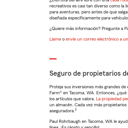
¿Disfruta del aire libre con una
casa rod
recreativos es casi tan diverso como la l
para aventuras, pero antes de que salga 
diseñada específicamente para vehículos
¿Quiere más información? Pregunte a Pa
Llame
o
envíe un correo electrónico a u
Seguro de propietarios d
Proteja sus inversiones más grandes de 
Farm® en Tacoma, WA. Entonces, ¿qué e
los artículos que valora.
La propiedad pe
un almacén. Cada vez más propietarios 
2
aseguradora.
Paul Rohrbaugh en Tacoma, WA le ayuda
línea. ¡Es rápido y sencillo!