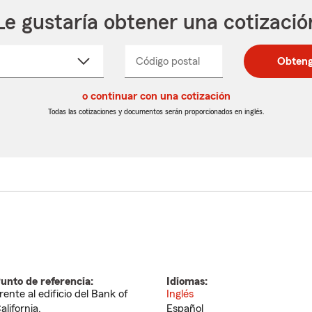
Le gustaría obtener una cotizació
cione
Código postal
Ingresa
Ingresa
Obteng
_____
un
un
re
código
código
cto
o continuar con una cotización
postal
postal
de
de
Todas las cotizaciones y documentos serán proporcionados en inglés.
egable
5
5
dígitos
dígitos
unto de referencia:
Idiomas:
rente al edificio del Bank of
Inglés
alifornia.
Español