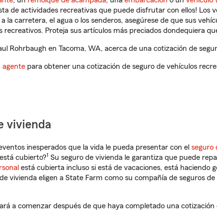
ante
, un
remolque de acampada
, una
embarcación
o un
vehículo 
ista de actividades recreativas que puede disfrutar con ellos! Los 
a la carretera, el agua o los senderos, asegúrese de que sus vehí
 recreativos. Proteja sus artículos más preciados dondequiera qu
ul Rohrbaugh en Tacoma, WA, acerca de una cotización de seguro
n agente
para obtener una cotización de seguro de vehículos recre
e vivienda
eventos inesperados que la vida le pueda presentar con el
seguro 
1
stá cubierto?
Su seguro de vivienda le garantiza que puede repa
rsonal
está cubierta incluso si está de vacaciones, está haciendo g
de vivienda eligen a State Farm como su compañía de seguros de 
rá a comenzar después de que haya completado una cotización de