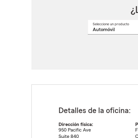
¿
Seleccione un producto
Selec
un
nomb
de
produ
del
menú
despl
Detalles de la oficina:
Dirección física:
P
950 Pacific Ave
F
Suite 840
C