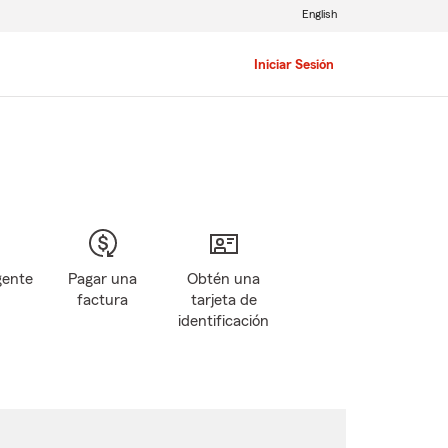
English
Iniciar Sesión
gente
Pagar una
Obtén una
factura
tarjeta de
identificación