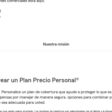
les comerciales está aquí;
1
a
Nuestra misión
ear un Plan Precio Personal®
. Personalice un plan de cobertura que ayude a proteger lo que es 
mpensas por manejar de manera segura, opciones para combinar p
e sea adecuada para usted.
 que varían según el estado. Las opciones de cobertura son seleccionadas por el cliente y la disponib