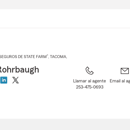
Pasar
al
contenido
principal
®
SEGUROS DE STATE FARM
,
TACOMA
,
Rohrbaugh
Llamar al agente
Email al a
253-475-0693