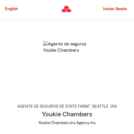
Pasar
al
English
Iniciar Sesión
contenido
principal
Comienzo
del
contenido
principal
®
AGENTE DE SEGUROS DE STATE FARM
,
SEATTLE
, WA
Youkie Chambers
Youkie Chambers Ins Agency Inc