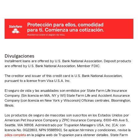
Divulgaciones
Installment loans are offered by U.S. Bank National Association. Deposit products
are offered by U.S. Bank National Association. Member FDIC.
The creditor and issuer of this credit card is U.S. Bank National Association,
pursuant to a license from Visa U.S.A. Inc.
El seguro de vida y las anualidades son emitidos por State Farm Life Insurance
Company. (Sin licencia en MA, NY y WI) State Farm Life and Accident Assurance
Company (con licencia en New York y Wisconsin) Oficinas centrales, Bloomington,
Illinois.
Los productos de seguro de mascotas son suscritos en los Estados Unidos por
American Pet Insurance Company y ZPIC Insurance Company, 6100-4th Ave S,
Seattle, WA 98108. Administrado por Trupanion Managers USA, Inc. (CA: con
licencia No. 0G22803, NPN 9588590). Se aplican términos y condiciones, revise la
póliza completa
en la página web de Trupanion para obtener detalles. State Farm