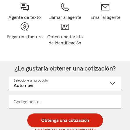
Agente de texto
Llamar al agente
Email al agente
Pagar una factura
Obtén una tarjeta
de identificación
¿Le gustaría obtener una cotización?
Seleccione un producto
Seleccione
un
nombre
de
producto
del
Código postal
Ingresa
Ingresa
_____
menú
un
un
desplegable
código
código
postal
postal
Obtenga una cotización
de
de
5
5