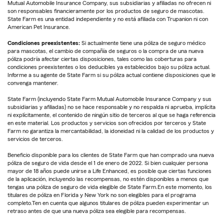
Mutual Automobile Insurance Company, sus subsidiarias y afiliadas no ofrecen ni
son responsables financieramente por los productos de seguro de mascotas.
State Farm es una entidad independiente y no está afiliada con Trupanion ni con
American Pet Insurance.
Condiciones preexistentes:
Si actualmente tiene una póliza de seguro médico
para mascotas, el cambio de compañía de seguros o la compra de una nueva
póliza podría afectar ciertas disposiciones, tales como las coberturas para
condiciones preexistentes o los deducibles ya establecidos bajo su póliza actual.
Informe a su agente de State Farm si su póliza actual contiene disposiciones que le
convenga mantener.
State Farm (incluyendo State Farm Mutual Automobile Insurance Company y sus
subsidiarias y afiliadas) no se hace responsable y no respalda ni aprueba, implícita
ni explícitamente, el contenido de ningún sitio de terceros al que se haga referencia
en este material. Los productos y servicios son ofrecidos por terceros y State
Farm no garantiza la mercantabilidad, la idoneidad ni la calidad de los productos y
servicios de terceros.
Beneficio disponible para los clientes de State Farm que han comprado una nueva
póliza de seguro de vida desde el 1 de enero de 2022. Si bien cualquier persona
mayor de 18 años puede unirse a Life Enhanced, es posible que ciertas funciones
de la aplicación, incluyendo las recompensas, no estén disponibles a menos que
tengas una póliza de seguro de vida elegible de State Farm.En este momento, los
titulares de póliza en Florida y New York no son elegibles para el programa
completo.Ten en cuenta que algunos titulares de póliza pueden experimentar un
retraso antes de que una nueva póliza sea elegible para recompensas.