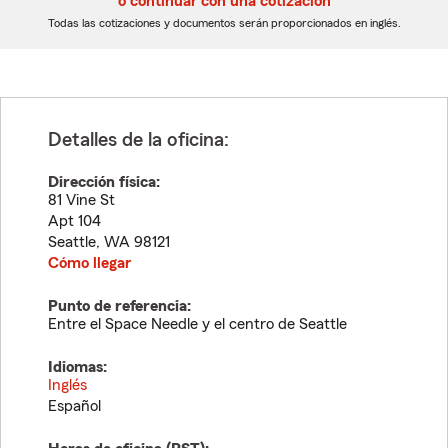
o continuar con una cotización
dígitos
dígitos
Todas las cotizaciones y documentos serán proporcionados en inglés.
Detalles de la oficina:
Dirección física:
81 Vine St
Apt 104
Seattle
,
WA
98121
Cómo llegar
Punto de referencia:
Entre el Space Needle y el centro de Seattle
Idiomas:
Inglés
Español