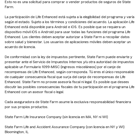
Esto no es una solicitud para comprar o vender productos de seguros de State
Farm.
La participación de Life Enhanced está sujeta a la elegibilidad del programa y varía
según el estado. Sujeto a los términos y condiciones del acuerdo. La aplicación Life
Enhanced está disponible para Android e iOS. Es posible que se requiera un
dispositivo móvil iOS o Android para usar todas las funciones del programa Life
Enhanced. Los clientes deben aceptar autorizar a State Farm a recopilar datos
sobre salud y bienestar. Los usuarios de aplicaciones móviles deben aceptar un
acuerdo de licencia.
De conformidad con la ley de impuestos pertinente, State Farm puede enviarte y
presentar ante el Servicio de Impuestos Internos y/u otra autoridad de impuestos
aplicable un Formulario 1099-MISC (ingresos misceláneos) por el canje de
recompensas de Life Enhanced, según corresponda. Tú eres el único responsable
de cualquier consecuencia fiscal que surja del canje de recompensas de Life
Enhanced. State Farm no provee asesoría fiscal ni legal. Es posible que desees
discutir las posibles consecuencias fiscales de tu participación en el programa Life
Enhanced con un asesor fiscal o legal.
Cada aseguradora de State Farm asume la exclusiva responsabilidad financiera
por sus propios productos.
State Farm Life Insurance Company (sin licencia en MA, NY ni WI)
State Farm Life and Accident Assurance Company (con licencia en NY y WI)
Bloomington, IL