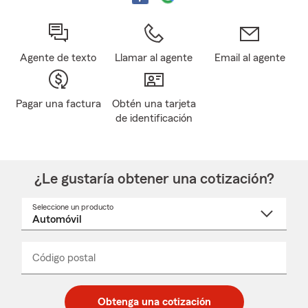
Agente de texto
Llamar al agente
Email al agente
Pagar una factura
Obtén una tarjeta
de identificación
¿Le gustaría obtener una cotización?
Seleccione un producto
Seleccione
un
nombre
de
producto
del
Código postal
Ingresa
Ingresa
_____
menú
un
un
desplegable
código
código
postal
postal
Obtenga una cotización
de
de