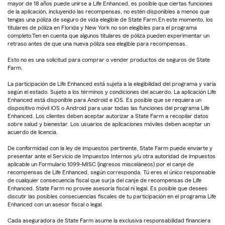
mayor de 18 años puede unirse a Life Enhanced, es posible que ciertas funciones
de la aplicación, incluyendo las recompensas, no estén disponibles a menos que
tengas una póliza de seguro de vida elegible de State Farm.En este momento, los
titulares de póliza en Florida y New York no son elegibles para el programa
completo.Ten en cuenta que algunos titulares de póliza pueden experimentar un
retraso antes de que una nueva póliza sea elegible para recompensas.
Esto no es una solicitud para comprar o vender productos de seguros de State
Farm.
La participación de Life Enhanced está sujeta a la elegibilidad del programa y varía
según el estado. Sujeto a los términos y condiciones del acuerdo. La aplicación Life
Enhanced está disponible para Android e iOS. Es posible que se requiera un
dispositivo móvil iOS o Android para usar todas las funciones del programa Life
Enhanced. Los clientes deben aceptar autorizar a State Farm a recopilar datos
sobre salud y bienestar. Los usuarios de aplicaciones móviles deben aceptar un
acuerdo de licencia.
De conformidad con la ley de impuestos pertinente, State Farm puede enviarte y
presentar ante el Servicio de Impuestos Internos y/u otra autoridad de impuestos
aplicable un Formulario 1099-MISC (ingresos misceláneos) por el canje de
recompensas de Life Enhanced, según corresponda. Tú eres el único responsable
de cualquier consecuencia fiscal que surja del canje de recompensas de Life
Enhanced. State Farm no provee asesoría fiscal ni legal. Es posible que desees
discutir las posibles consecuencias fiscales de tu participación en el programa Life
Enhanced con un asesor fiscal o legal.
Cada aseguradora de State Farm asume la exclusiva responsabilidad financiera