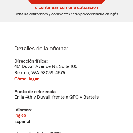
5
5
o continuar con una cotización
dígitos
dígitos
Todas las cotizaciones y documentos serán proporcionados en inglés.
Detalles de la oficina:
Dirección física:
451 Duvall Avenue NE Suite 105
Renton
,
WA
98059-4675
Cómo llegar
Punto de referencia:
En la 4th y Duvall, frente a QFC y Bartells
Idiomas:
Inglés
Español