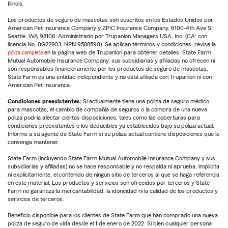
Illinois.
Los productos de seguro de mascotas son suscritos en los Estados Unidos por
American Pet Insurance Company y ZPIC Insurance Company, 6100-4th Ave S,
Seattle, WA 98108. Administrado por Trupanion Managers USA, Inc. (CA: con
licencia No. 0G22803, NPN 9588590). Se aplican términos y condiciones, revise la
póliza completa
en la página web de Trupanion para obtener detalles. State Farm
Mutual Automobile Insurance Company, sus subsidiarias y afiliadas no ofrecen ni
son responsables financieramente por los productos de seguro de mascotas.
State Farm es una entidad independiente y no está afiliada con Trupanion ni con
American Pet Insurance.
Condiciones preexistentes:
Si actualmente tiene una póliza de seguro médico
para mascotas, el cambio de compañía de seguros o la compra de una nueva
póliza podría afectar ciertas disposiciones, tales como las coberturas para
condiciones preexistentes o los deducibles ya establecidos bajo su póliza actual.
Informe a su agente de State Farm si su póliza actual contiene disposiciones que le
convenga mantener.
State Farm (incluyendo State Farm Mutual Automobile Insurance Company y sus
subsidiarias y afiliadas) no se hace responsable y no respalda ni aprueba, implícita
ni explícitamente, el contenido de ningún sitio de terceros al que se haga referencia
en este material. Los productos y servicios son ofrecidos por terceros y State
Farm no garantiza la mercantabilidad, la idoneidad ni la calidad de los productos y
servicios de terceros.
Beneficio disponible para los clientes de State Farm que han comprado una nueva
póliza de seguro de vida desde el 1 de enero de 2022. Si bien cualquier persona