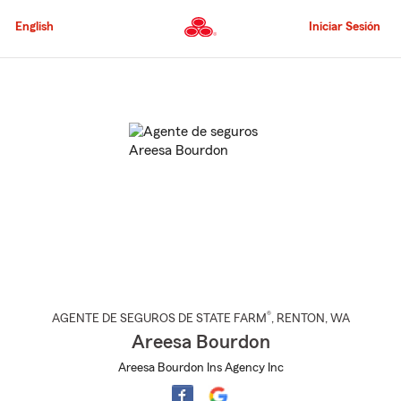
Pasar
al
English
Iniciar Sesión
contenido
principal
Comienzo
del
contenido
principal
®
AGENTE DE SEGUROS DE STATE FARM
,
RENTON
, WA
Areesa Bourdon
Areesa Bourdon Ins Agency Inc