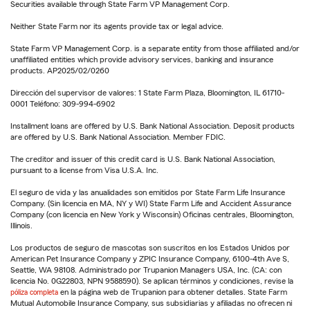
Securities available through State Farm VP Management Corp.
Neither State Farm nor its agents provide tax or legal advice.
State Farm VP Management Corp. is a separate entity from those affiliated and/or
unaffiliated entities which provide advisory services, banking and insurance
products. AP2025/02/0260
Dirección del supervisor de valores: 1 State Farm Plaza, Bloomington, IL 61710-
0001 Teléfono: 309-994-6902
Installment loans are offered by U.S. Bank National Association. Deposit products
are offered by U.S. Bank National Association. Member FDIC.
The creditor and issuer of this credit card is U.S. Bank National Association,
pursuant to a license from Visa U.S.A. Inc.
El seguro de vida y las anualidades son emitidos por State Farm Life Insurance
Company. (Sin licencia en MA, NY y WI) State Farm Life and Accident Assurance
Company (con licencia en New York y Wisconsin) Oficinas centrales, Bloomington,
Illinois.
Los productos de seguro de mascotas son suscritos en los Estados Unidos por
American Pet Insurance Company y ZPIC Insurance Company, 6100-4th Ave S,
Seattle, WA 98108. Administrado por Trupanion Managers USA, Inc. (CA: con
licencia No. 0G22803, NPN 9588590). Se aplican términos y condiciones, revise la
póliza completa
en la página web de Trupanion para obtener detalles. State Farm
Mutual Automobile Insurance Company, sus subsidiarias y afiliadas no ofrecen ni