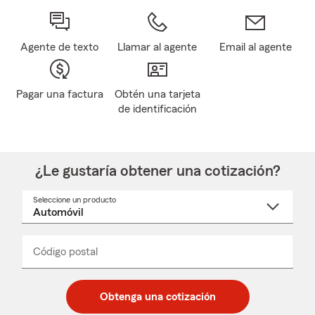
Agente de texto
Llamar al agente
Email al agente
Pagar una factura
Obtén una tarjeta
de identificación
¿Le gustaría obtener una cotización?
Seleccione un producto
Seleccione
un
nombre
de
producto
del
Código postal
Ingresa
Ingresa
_____
menú
un
un
desplegable
código
código
postal
postal
Obtenga una cotización
de
de