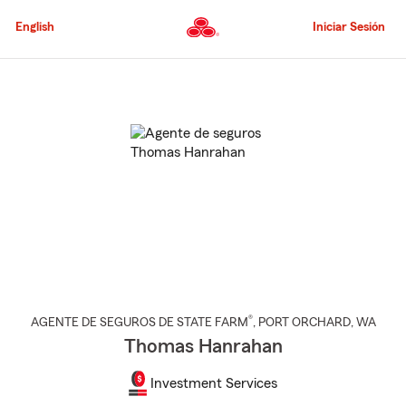
Pasar
al
English
Iniciar Sesión
contenido
principal
Comienzo
del
contenido
principal
®
AGENTE DE SEGUROS DE STATE FARM
,
PORT ORCHARD
, WA
Thomas Hanrahan
Investment Services