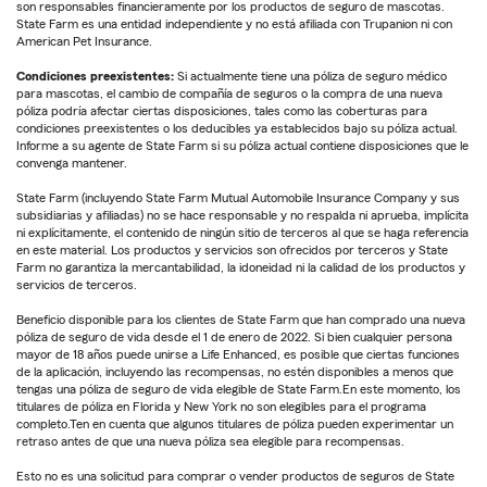
son responsables financieramente por los productos de seguro de mascotas.
State Farm es una entidad independiente y no está afiliada con Trupanion ni con
American Pet Insurance.
Condiciones preexistentes:
Si actualmente tiene una póliza de seguro médico
para mascotas, el cambio de compañía de seguros o la compra de una nueva
póliza podría afectar ciertas disposiciones, tales como las coberturas para
condiciones preexistentes o los deducibles ya establecidos bajo su póliza actual.
Informe a su agente de State Farm si su póliza actual contiene disposiciones que le
convenga mantener.
State Farm (incluyendo State Farm Mutual Automobile Insurance Company y sus
subsidiarias y afiliadas) no se hace responsable y no respalda ni aprueba, implícita
ni explícitamente, el contenido de ningún sitio de terceros al que se haga referencia
en este material. Los productos y servicios son ofrecidos por terceros y State
Farm no garantiza la mercantabilidad, la idoneidad ni la calidad de los productos y
servicios de terceros.
Beneficio disponible para los clientes de State Farm que han comprado una nueva
póliza de seguro de vida desde el 1 de enero de 2022. Si bien cualquier persona
mayor de 18 años puede unirse a Life Enhanced, es posible que ciertas funciones
de la aplicación, incluyendo las recompensas, no estén disponibles a menos que
tengas una póliza de seguro de vida elegible de State Farm.En este momento, los
titulares de póliza en Florida y New York no son elegibles para el programa
completo.Ten en cuenta que algunos titulares de póliza pueden experimentar un
retraso antes de que una nueva póliza sea elegible para recompensas.
Esto no es una solicitud para comprar o vender productos de seguros de State