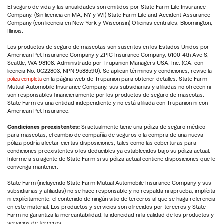
El seguro de vida y las anualidades son emitidos por State Farm Life Insurance
Company. (Sin licencia en MA, NY y WI) State Farm Life and Accident Assurance
Company (con licencia en New York y Wisconsin) Oficinas centrales, Bloomington,
Illinois.
Los productos de seguro de mascotas son suscritos en los Estados Unidos por
American Pet Insurance Company y ZPIC Insurance Company, 6100-4th Ave S,
Seattle, WA 98108. Administrado por Trupanion Managers USA, Inc. (CA: con
licencia No. 0G22803, NPN 9588590). Se aplican términos y condiciones, revise la
póliza completa
en la página web de Trupanion para obtener detalles. State Farm
Mutual Automobile Insurance Company, sus subsidiarias y afiliadas no ofrecen ni
son responsables financieramente por los productos de seguro de mascotas.
State Farm es una entidad independiente y no está afiliada con Trupanion ni con
American Pet Insurance.
Condiciones preexistentes:
Si actualmente tiene una póliza de seguro médico
para mascotas, el cambio de compañía de seguros o la compra de una nueva
póliza podría afectar ciertas disposiciones, tales como las coberturas para
condiciones preexistentes o los deducibles ya establecidos bajo su póliza actual.
Informe a su agente de State Farm si su póliza actual contiene disposiciones que le
convenga mantener.
State Farm (incluyendo State Farm Mutual Automobile Insurance Company y sus
subsidiarias y afiliadas) no se hace responsable y no respalda ni aprueba, implícita
ni explícitamente, el contenido de ningún sitio de terceros al que se haga referencia
en este material. Los productos y servicios son ofrecidos por terceros y State
Farm no garantiza la mercantabilidad, la idoneidad ni la calidad de los productos y
servicios de terceros.