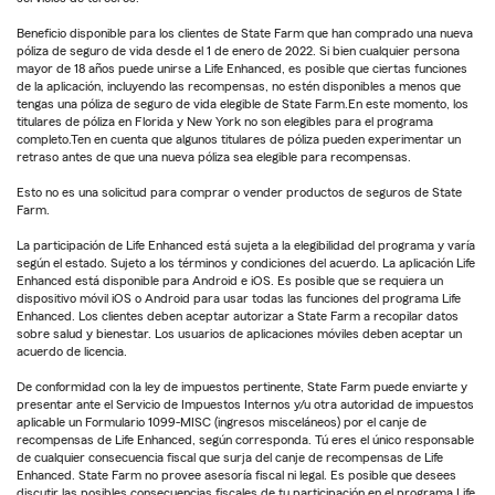
Beneficio disponible para los clientes de State Farm que han comprado una nueva
póliza de seguro de vida desde el 1 de enero de 2022. Si bien cualquier persona
mayor de 18 años puede unirse a Life Enhanced, es posible que ciertas funciones
de la aplicación, incluyendo las recompensas, no estén disponibles a menos que
tengas una póliza de seguro de vida elegible de State Farm.En este momento, los
titulares de póliza en Florida y New York no son elegibles para el programa
completo.Ten en cuenta que algunos titulares de póliza pueden experimentar un
retraso antes de que una nueva póliza sea elegible para recompensas.
Esto no es una solicitud para comprar o vender productos de seguros de State
Farm.
La participación de Life Enhanced está sujeta a la elegibilidad del programa y varía
según el estado. Sujeto a los términos y condiciones del acuerdo. La aplicación Life
Enhanced está disponible para Android e iOS. Es posible que se requiera un
dispositivo móvil iOS o Android para usar todas las funciones del programa Life
Enhanced. Los clientes deben aceptar autorizar a State Farm a recopilar datos
sobre salud y bienestar. Los usuarios de aplicaciones móviles deben aceptar un
acuerdo de licencia.
De conformidad con la ley de impuestos pertinente, State Farm puede enviarte y
presentar ante el Servicio de Impuestos Internos y/u otra autoridad de impuestos
aplicable un Formulario 1099-MISC (ingresos misceláneos) por el canje de
recompensas de Life Enhanced, según corresponda. Tú eres el único responsable
de cualquier consecuencia fiscal que surja del canje de recompensas de Life
Enhanced. State Farm no provee asesoría fiscal ni legal. Es posible que desees
discutir las posibles consecuencias fiscales de tu participación en el programa Life