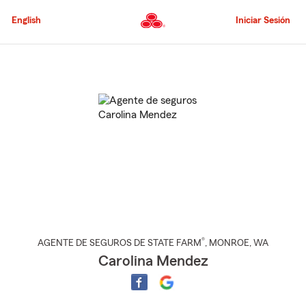
Pasar
al
English
Iniciar Sesión
contenido
principal
Comienzo
del
contenido
principal
®
AGENTE DE SEGUROS DE STATE FARM
,
MONROE
, WA
Carolina Mendez