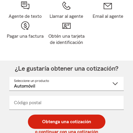
Agente de texto
Llamar al agente
Email al agente
Pagar una factura
Obtén una tarjeta
de identificación
¿Le gustaría obtener una cotización?
Seleccione un producto
Seleccione
un
nombre
de
producto
del
Código postal
Ingresa
Ingresa
_____
menú
un
un
desplegable
código
código
postal
postal
Obtenga una cotización
de
de
5
5
o continuar con una cotización