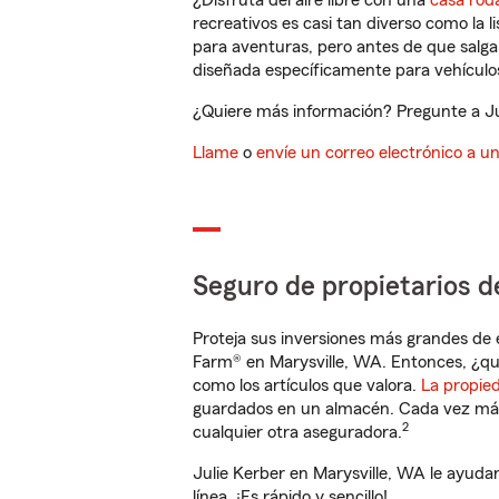
¿Disfruta del aire libre con una
casa rod
recreativos es casi tan diverso como la l
para aventuras, pero antes de que salga 
diseñada específicamente para vehículos
¿Quiere más información? Pregunte a Jul
Llame
o
envíe un correo electrónico a u
Seguro de propietarios d
Proteja sus inversiones más grandes de 
Farm® en Marysville, WA. Entonces, ¿qu
como los artículos que valora.
La propie
guardados en un almacén. Cada vez más 
2
cualquier otra aseguradora.
Julie Kerber en Marysville, WA le ayud
línea. ¡Es rápido y sencillo!