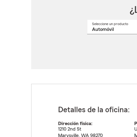
¿
Seleccione un producto
Selec
un
nomb
de
produ
del
menú
despl
Detalles de la oficina:
Dirección física:
P
1210 2nd St
U
Marysville
,
WA
98270
M