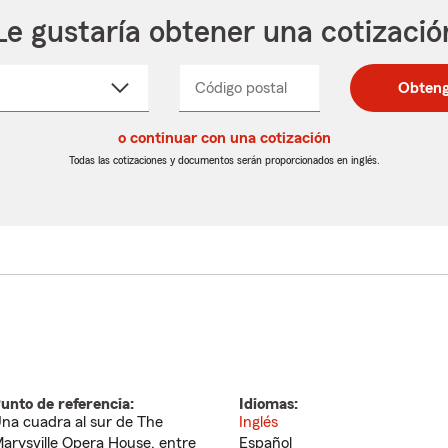
Le gustaría obtener una cotizació
cione
Código postal
Ingresa
Ingresa
Obteng
_____
un
un
re
código
código
cto
o continuar con una cotización
postal
postal
de
de
Todas las cotizaciones y documentos serán proporcionados en inglés.
egable
5
5
dígitos
dígitos
unto de referencia:
Idiomas:
na cuadra al sur de The
Inglés
arysville Opera House, entre
Español