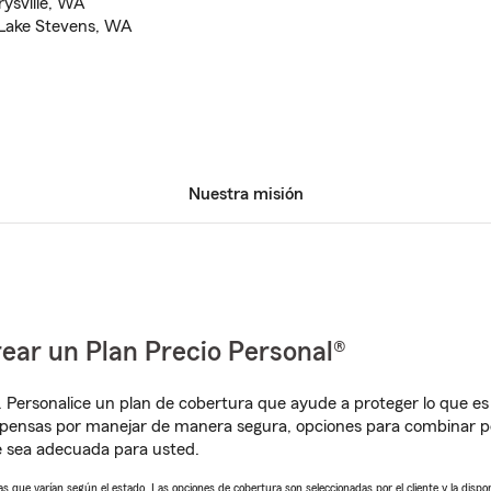
rysville, WA
n Lake Stevens, WA
Nuestra misión
ear un Plan Precio Personal®
. Personalice un plan de cobertura que ayude a proteger lo que es 
pensas por manejar de manera segura, opciones para combinar pó
e sea adecuada para usted.
 que varían según el estado. Las opciones de cobertura son seleccionadas por el cliente y la disponib