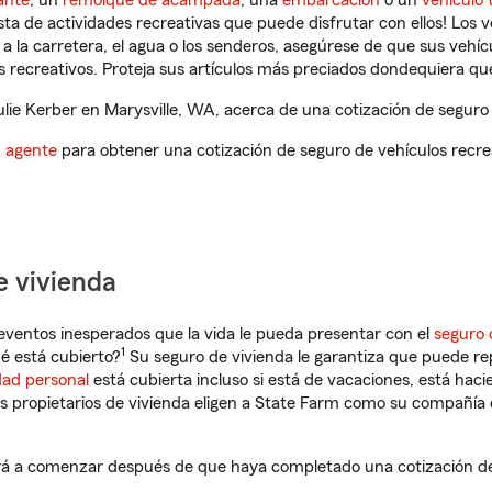
ante
, un
remolque de acampada
, una
embarcación
o un
vehículo 
ista de actividades recreativas que puede disfrutar con ellos! Los 
a la carretera, el agua o los senderos, asegúrese de que sus vehí
 recreativos. Proteja sus artículos más preciados dondequiera qu
ie Kerber en Marysville, WA, acerca de una cotización de seguro 
n agente
para obtener una cotización de seguro de vehículos recre
e vivienda
eventos inesperados que la vida le pueda presentar con el
seguro 
1
é está cubierto?
Su seguro de vivienda le garantiza que puede rep
dad personal
está cubierta incluso si está de vacaciones, está haci
propietarios de vivienda eligen a State Farm como su compañía 
ará a comenzar después de que haya completado una cotización de 