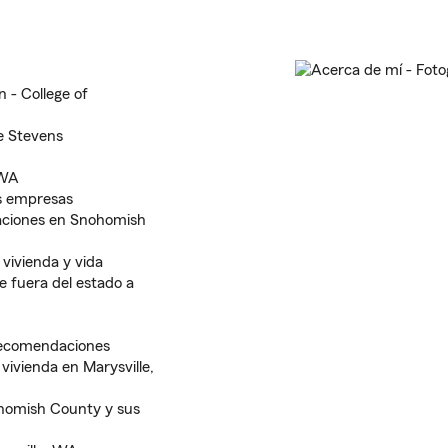
 - College of
e Stevens
 WA
s empresas
aciones en Snohomish
 vivienda y vida
e fuera del estado a
 recomendaciones
ivienda en Marysville,
ohomish County y sus