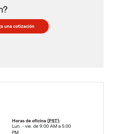
n?
a una cotización
Horas de oficina (
PST
):
Lun. - vie. de 9:00 AM a 5:00
PM