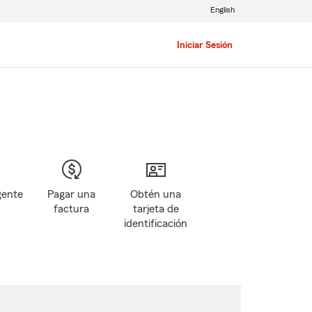
English
Iniciar Sesión
gente
Pagar una
Obtén una
factura
tarjeta de
identificación