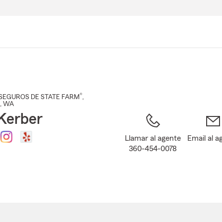
Pasar
al
contenido
principal
®
SEGUROS DE STATE FARM
,
, WA
 Kerber
Llamar al agente
Email al a
360-454-0078