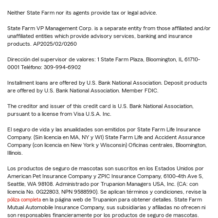
Neither State Farm nor its agents provide tax or legal advice.
State Farm VP Management Corp. is a separate entity from those affiliated and/or
unaffiliated entities which provide advisory services, banking and insurance
products. AP2025/02/0260
Dirección del supervisor de valores: 1 State Farm Plaza, Bloomington, IL 61710-
0001 Teléfono: 309-994-6902
Installment loans are offered by U.S. Bank National Association. Deposit products
are offered by U.S. Bank National Association. Member FDIC.
The creditor and issuer of this credit card is U.S. Bank National Association,
pursuant to a license from Visa U.S.A. Inc.
El seguro de vida y las anualidades son emitidos por State Farm Life Insurance
Company. (Sin licencia en MA, NY y WI) State Farm Life and Accident Assurance
Company (con licencia en New York y Wisconsin) Oficinas centrales, Bloomington,
Illinois.
Los productos de seguro de mascotas son suscritos en los Estados Unidos por
American Pet Insurance Company y ZPIC Insurance Company, 6100-4th Ave S,
Seattle, WA 98108. Administrado por Trupanion Managers USA, Inc. (CA: con
licencia No. 0G22803, NPN 9588590). Se aplican términos y condiciones, revise la
póliza completa
en la página web de Trupanion para obtener detalles. State Farm
Mutual Automobile Insurance Company, sus subsidiarias y afiliadas no ofrecen ni
son responsables financieramente por los productos de seguro de mascotas.