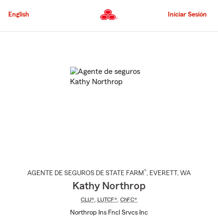
Pasar
al
English
Iniciar Sesión
contenido
principal
Comienzo
del
contenido
principal
®
AGENTE DE SEGUROS DE STATE FARM
,
EVERETT
, WA
Kathy Northrop
CLU®
,
LUTCF®
,
ChFC®
Northrop Ins Fncl Srvcs Inc