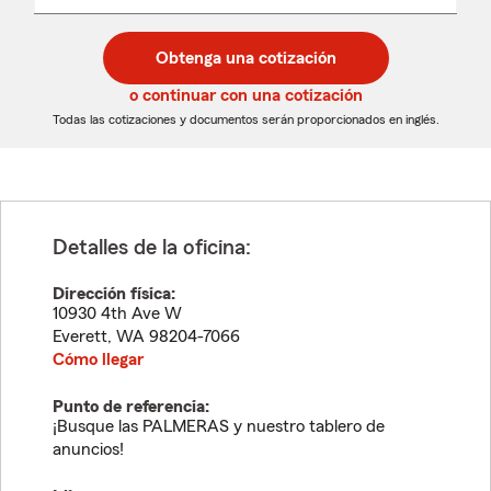
un
un
desplegable
código
código
postal
postal
Obtenga una cotización
de
de
5
5
o continuar con una cotización
dígitos
dígitos
Todas las cotizaciones y documentos serán proporcionados en inglés.
Detalles de la oficina:
Dirección física:
10930 4th Ave W
Everett
,
WA
98204-7066
Cómo llegar
Punto de referencia:
¡Busque las PALMERAS y nuestro tablero de
anuncios!