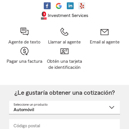
Investment Services
Agente de texto
Llamar al agente
Email al agente
Pagar una factura
Obtén una tarjeta
de identificación
¿Le gustaría obtener una cotización?
Seleccione un producto
Seleccione
un
nombre
de
producto
del
Código postal
Ingresa
Ingresa
_____
menú