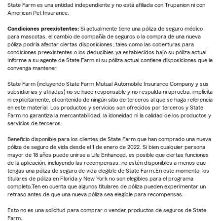
State Farm es una entidad independiente y no está afiliada con Trupanion ni con
American Pet Insurance.
Condiciones preexistentes:
Si actualmente tiene una póliza de seguro médico
para mascotas, el cambio de compañía de seguros o la compra de una nueva
póliza podría afectar ciertas disposiciones, tales como las coberturas para
condiciones preexistentes o los deducibles ya establecidos bajo su póliza actual.
Informe a su agente de State Farm si su póliza actual contiene disposiciones que le
convenga mantener.
State Farm (incluyendo State Farm Mutual Automobile Insurance Company y sus
subsidiarias y afiliadas) no se hace responsable y no respalda ni aprueba, implícita
ni explícitamente, el contenido de ningún sitio de terceros al que se haga referencia
en este material. Los productos y servicios son ofrecidos por terceros y State
Farm no garantiza la mercantabilidad, la idoneidad ni la calidad de los productos y
servicios de terceros.
Beneficio disponible para los clientes de State Farm que han comprado una nueva
póliza de seguro de vida desde el 1 de enero de 2022. Si bien cualquier persona
mayor de 18 años puede unirse a Life Enhanced, es posible que ciertas funciones
de la aplicación, incluyendo las recompensas, no estén disponibles a menos que
tengas una póliza de seguro de vida elegible de State Farm.En este momento, los
titulares de póliza en Florida y New York no son elegibles para el programa
completo.Ten en cuenta que algunos titulares de póliza pueden experimentar un
retraso antes de que una nueva póliza sea elegible para recompensas.
Esto no es una solicitud para comprar o vender productos de seguros de State
Farm.