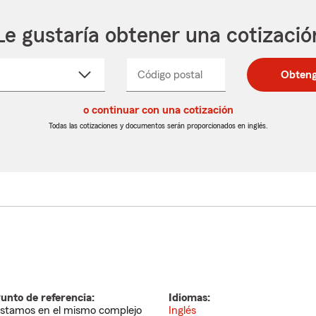
Le gustaría obtener una cotizació
cione
Código postal
Ingresa
Ingresa
Obteng
_____
un
un
re
código
código
cto
o continuar con una cotización
postal
postal
de
de
Todas las cotizaciones y documentos serán proporcionados en inglés.
egable
5
5
dígitos
dígitos
unto de referencia:
Idiomas:
stamos en el mismo complejo
Inglés