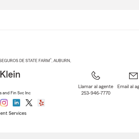
Pasar
al
contenido
principal
®
SEGUROS DE STATE FARM
,
AUBURN
,
Klein
Llamar al agente
Email al a
253-946-7770
s and Fin Svc Inc
ent Services