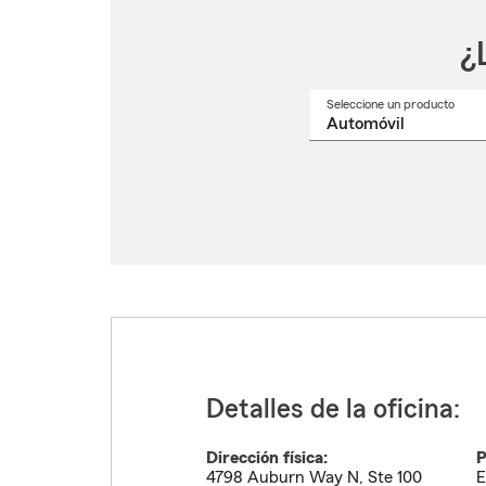
¿
Seleccione un producto
Selec
un
nomb
de
produ
del
menú
despl
Detalles de la oficina:
Dirección física:
P
4798 Auburn Way N, Ste 100
E