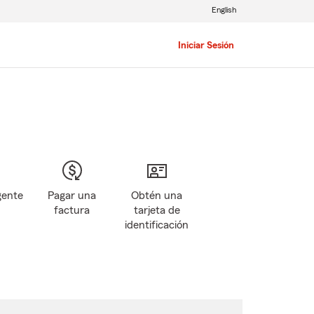
English
Iniciar Sesión
gente
Pagar una
Obtén una
factura
tarjeta de
identificación