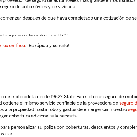
l proveedor de seguro de automóviles más grande en los Estados
seguro de automóviles y de vivienda.
comenzar después de que haya completado una cotización de segur
sados en primas directas escritas a fecha del 2018.
rros en línea
. ¡Es rápido y sencillo!
ro de motocicleta desde 1962? State Farm ofrece seguro de motoci
 obtiene el mismo servicio confiable de la proveedora de
seguro 
os a la propiedad hasta robo y gastos de emergencia, nuestro
segu
gar cobertura adicional si la necesita.
para personalizar su póliza con coberturas, descuentos y comple
variar.