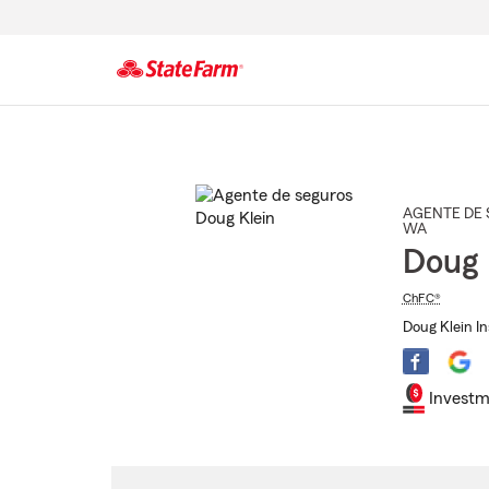
Comienzo
del
contenido
principal
AGENTE DE 
WA
Doug 
ChFC®
Doug Klein In
Investm