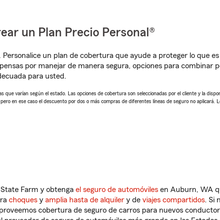
ear un Plan Precio Personal®
. Personalice un plan de cobertura que ayude a proteger lo que es 
pensas por manejar de manera segura, opciones para combinar pó
adecuada para usted.
 que varían según el estado. Las opciones de cobertura son seleccionadas por el cliente y la disponib
, pero en ese caso el descuento por dos o más compras de diferentes líneas de seguro no aplicará. 
n State Farm y obtenga
el seguro de automóviles
en Auburn, WA que
tra
choques
y
amplia hasta de alquiler
y de
viajes compartidos
. Si
s proveemos cobertura de seguro de carros para nuevos conductores