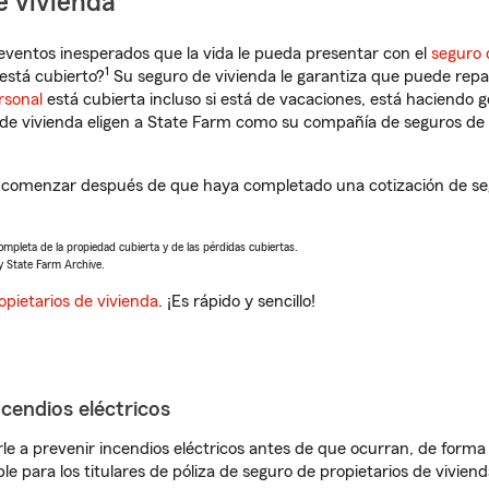
e vivienda
eventos inesperados que la vida le pueda presentar con el
seguro 
1
stá cubierto?
Su seguro de vivienda le garantiza que puede repa
rsonal
está cubierta incluso si está de vacaciones, está haciendo g
de vivienda eligen a State Farm como su compañía de seguros de 
comenzar después de que haya completado una cotización de segu
completa de la propiedad cubierta y de las pérdidas cubiertas.
y State Farm Archive.
opietarios de vivienda
. ¡Es rápido y sencillo!
ncendios eléctricos
e a prevenir incendios eléctricos antes de que ocurran, de forma 
le para los titulares de póliza de seguro de propietarios de vivie