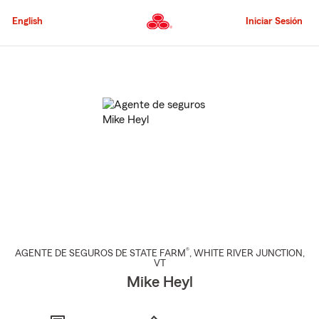
Pasar
al
English
Iniciar Sesión
contenido
principal
Comienzo
del
contenido
principal
®
AGENTE DE SEGUROS DE STATE FARM
,
WHITE RIVER JUNCTION
,
VT
Mike Heyl