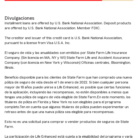
Divulgaciones
Installment loans are offered by U.S. Bank National Association. Deposit products
are offered by U.S. Bank National Association. Member FDIC.
The creditor and issuer of this credit card is U.S. Bank National Association,
pursuant to a license from Visa U.S.A. Inc.
El seguro de vida y las anualidades son emitidos por State Farm Life Insurance
Company. (Sin licencia en MA, NY y WI) State Farm Life and Accident Assurance
Company (con licencia en New York y Wisconsin) Oficinas centrales, Bloomington,
Illinois.
Beneficio disponible para los clientes de State Farm que han comprado una nueva
póliza de seguro de vida desde el 1 de enero de 2022. Si bien cualquier persona
mayor de 18 años puede unirse a Life Enhanced, es posible que ciertas funciones
de la aplicación, incluyendo las recompensas, no estén disponibles a menos que
tengas una póliza de seguro de vida elegible de State Farm.En este momento, los
titulares de póliza en Florida y New York no son elegibles para el programa
completo.Ten en cuenta que algunos titulares de póliza pueden experimentar un
retraso antes de que una nueva póliza sea elegible para recompensas.
Esto no es una solicitud para comprar o vender productos de seguros de State
Farm.
La participación de Life Enhanced está sujeta a la elegibilidad del programa y varía