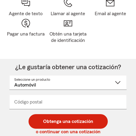
Agente de texto
Llamar al agente
Email al agente
Pagar una factura
Obtén una tarjeta
de identificación
¿Le gustaría obtener una cotización?
Seleccione un producto
Seleccione
un
nombre
de
producto
del
Código postal
Ingresa
Ingresa
_____
menú
un
un
desplegable
código
código
postal
postal
Obtenga una cotización
de
de
5
5
o continuar con una cotización
dígitos
dígitos