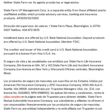
Neither State Farm nor its agents provide tax or legal advice.
State Farm VP Management Corp. is a separate entity from those affiliated and/or
unaffiliated entities which provide advisory services, banking and insurance
products. AP2025/02/0260
Dirección del supervisor de valores: 1 State Farm Plaza, Bloomington, IL 61710-
0001 Teléfono: 434-872-5670
Installment loans are offered by U.S. Bank National Association. Deposit products
are offered by U.S. Bank National Association. Member FDIC.
The creditor and issuer of this credit card is U.S. Bank National Association,
pursuant to a license from Visa U.S.A. Inc.
El seguro de vida y las anualidades son emitidos por State Farm Life Insurance
Company. (Sin licencia en MA, NY y WI) State Farm Life and Accident Assurance
Company (con licencia en New York y Wisconsin) Oficinas centrales, Bloomington,
Illinois.
Los productos de seguro de mascotas son suscritos en los Estados Unidos por
American Pet Insurance Company y ZPIC Insurance Company, 6100-4th Ave S,
Seattle, WA 98108. Administrado por Trupanion Managers USA, Inc. (CA: con
licencia No. 0G22803, NPN 9588590). Se aplican términos y condiciones, revise la
póliza completa
en la página web de Trupanion para obtener detalles. State Farm
Mutual Automobile Insurance Company, sus subsidiarias y afiliadas no ofrecen ni
son responsables financieramente por los productos de seguro de mascotas.
State Farm es una entidad independiente y no está afiliada con Trupanion ni con