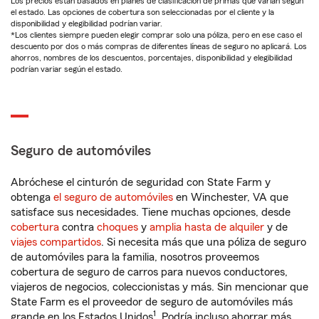
Los precios están basados en planes de clasificación de primas que varían según
el estado. Las opciones de cobertura son seleccionadas por el cliente y la
disponibilidad y elegibilidad podrían variar.
*Los clientes siempre pueden elegir comprar solo una póliza, pero en ese caso el
descuento por dos o más compras de diferentes líneas de seguro no aplicará. Los
ahorros, nombres de los descuentos, porcentajes, disponibilidad y elegibilidad
podrían variar según el estado.
Seguro de automóviles
Abróchese el cinturón de seguridad con State Farm y
obtenga
el seguro de automóviles
en Winchester, VA que
satisface sus necesidades. Tiene muchas opciones, desde
cobertura
contra
choques
y
amplia hasta de alquiler
y de
viajes compartidos
. Si necesita más que una póliza de seguro
de automóviles para la familia, nosotros proveemos
cobertura de seguro de carros para nuevos conductores,
viajeros de negocios, coleccionistas y más. Sin mencionar que
State Farm es el proveedor de seguro de automóviles más
1
grande en los Estados Unidos
. Podría incluso ahorrar más