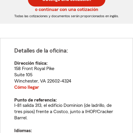
de
de
5
5
o continuar con una cotización
dígitos
dígitos
Todas las cotizaciones y documentos serán proporcionados en inglés.
Detalles de la oficina:
Dirección física:
158 Front Royal Pike
Suite 105
Winchester
,
VA
22602-4324
Cómo llegar
Punto de referencia:
I-81 salida 313, el edificio Dominion (de ladrillo, de
tres pisos) frente a Costco, junto a IHOP/Cracker
Barrel.
Idiomas: