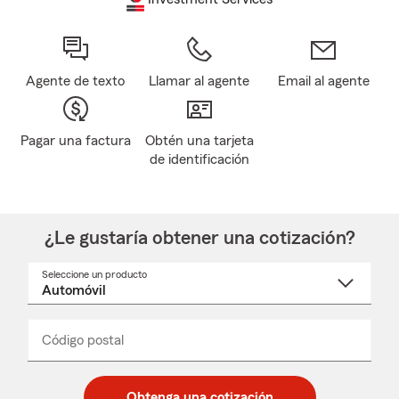
Agente de texto
Llamar al agente
Email al agente
Pagar una factura
Obtén una tarjeta
de identificación
¿Le gustaría obtener una cotización?
Seleccione un producto
Seleccione
un
nombre
de
producto
del
Código postal
Ingresa
Ingresa
_____
menú
un
un
desplegable
código
código
postal
postal
Obtenga una cotización