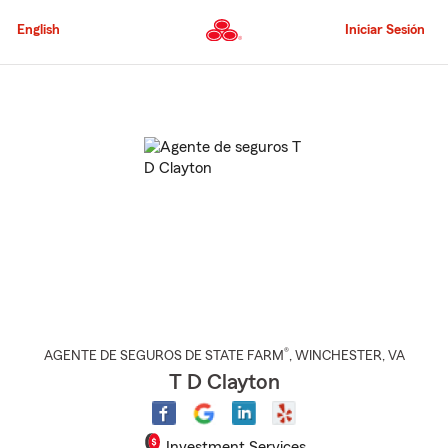
Pasar
al
English
Iniciar Sesión
contenido
principal
Comienzo
del
contenido
principal
®
AGENTE DE SEGUROS DE STATE FARM
,
WINCHESTER
, VA
T D Clayton
Investment Services