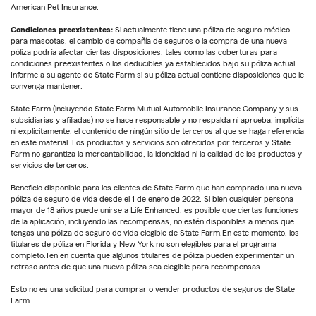
American Pet Insurance.
Condiciones preexistentes:
Si actualmente tiene una póliza de seguro médico
para mascotas, el cambio de compañía de seguros o la compra de una nueva
póliza podría afectar ciertas disposiciones, tales como las coberturas para
condiciones preexistentes o los deducibles ya establecidos bajo su póliza actual.
Informe a su agente de State Farm si su póliza actual contiene disposiciones que le
convenga mantener.
State Farm (incluyendo State Farm Mutual Automobile Insurance Company y sus
subsidiarias y afiliadas) no se hace responsable y no respalda ni aprueba, implícita
ni explícitamente, el contenido de ningún sitio de terceros al que se haga referencia
en este material. Los productos y servicios son ofrecidos por terceros y State
Farm no garantiza la mercantabilidad, la idoneidad ni la calidad de los productos y
servicios de terceros.
Beneficio disponible para los clientes de State Farm que han comprado una nueva
póliza de seguro de vida desde el 1 de enero de 2022. Si bien cualquier persona
mayor de 18 años puede unirse a Life Enhanced, es posible que ciertas funciones
de la aplicación, incluyendo las recompensas, no estén disponibles a menos que
tengas una póliza de seguro de vida elegible de State Farm.En este momento, los
titulares de póliza en Florida y New York no son elegibles para el programa
completo.Ten en cuenta que algunos titulares de póliza pueden experimentar un
retraso antes de que una nueva póliza sea elegible para recompensas.
Esto no es una solicitud para comprar o vender productos de seguros de State
Farm.