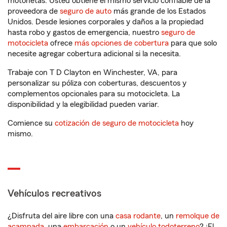
motonetas. Usted obtiene el mismo servicio confiable de la
proveedora de
seguro de auto
más grande de los Estados
Unidos. Desde lesiones corporales y daños a la propiedad
hasta robo y gastos de emergencia, nuestro
seguro de
motocicleta
ofrece
más opciones de cobertura
para que solo
necesite agregar cobertura adicional si la necesita.
Trabaje con T D Clayton en Winchester, VA, para
personalizar su póliza con coberturas, descuentos y
complementos opcionales para su motocicleta. La
disponibilidad y la elegibilidad pueden variar.
Comience su
cotización de seguro de motocicleta
hoy
mismo.
Vehículos recreativos
¿Disfruta del aire libre con una
casa rodante
, un
remolque de
acampada
, una
embarcación
o un
vehículo todoterreno
? ¡El