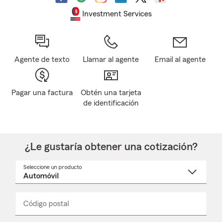
Investment Services
Agente de texto
Llamar al agente
Email al agente
Pagar una factura
Obtén una tarjeta
de identificación
¿Le gustaría obtener una cotización?
Seleccione un producto
Seleccione
un
nombre
de
producto
del
Código postal
Ingresa
Ingresa
_____
menú
un
un
desplegable
código
código