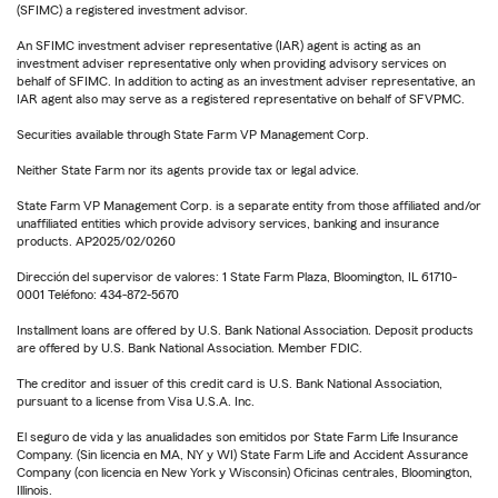
(SFIMC) a registered investment advisor.
An SFIMC investment adviser representative (IAR) agent is acting as an
investment adviser representative only when providing advisory services on
behalf of SFIMC. In addition to acting as an investment adviser representative, an
IAR agent also may serve as a registered representative on behalf of SFVPMC.
Securities available through State Farm VP Management Corp.
Neither State Farm nor its agents provide tax or legal advice.
State Farm VP Management Corp. is a separate entity from those affiliated and/or
unaffiliated entities which provide advisory services, banking and insurance
products. AP2025/02/0260
Dirección del supervisor de valores: 1 State Farm Plaza, Bloomington, IL 61710-
0001 Teléfono: 434-872-5670
Installment loans are offered by U.S. Bank National Association. Deposit products
are offered by U.S. Bank National Association. Member FDIC.
The creditor and issuer of this credit card is U.S. Bank National Association,
pursuant to a license from Visa U.S.A. Inc.
El seguro de vida y las anualidades son emitidos por State Farm Life Insurance
Company. (Sin licencia en MA, NY y WI) State Farm Life and Accident Assurance
Company (con licencia en New York y Wisconsin) Oficinas centrales, Bloomington,
Illinois.