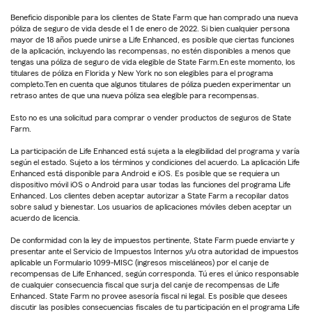
Beneficio disponible para los clientes de State Farm que han comprado una nueva
póliza de seguro de vida desde el 1 de enero de 2022. Si bien cualquier persona
mayor de 18 años puede unirse a Life Enhanced, es posible que ciertas funciones
de la aplicación, incluyendo las recompensas, no estén disponibles a menos que
tengas una póliza de seguro de vida elegible de State Farm.En este momento, los
titulares de póliza en Florida y New York no son elegibles para el programa
completo.Ten en cuenta que algunos titulares de póliza pueden experimentar un
retraso antes de que una nueva póliza sea elegible para recompensas.
Esto no es una solicitud para comprar o vender productos de seguros de State
Farm.
La participación de Life Enhanced está sujeta a la elegibilidad del programa y varía
según el estado. Sujeto a los términos y condiciones del acuerdo. La aplicación Life
Enhanced está disponible para Android e iOS. Es posible que se requiera un
dispositivo móvil iOS o Android para usar todas las funciones del programa Life
Enhanced. Los clientes deben aceptar autorizar a State Farm a recopilar datos
sobre salud y bienestar. Los usuarios de aplicaciones móviles deben aceptar un
acuerdo de licencia.
De conformidad con la ley de impuestos pertinente, State Farm puede enviarte y
presentar ante el Servicio de Impuestos Internos y/u otra autoridad de impuestos
aplicable un Formulario 1099-MISC (ingresos misceláneos) por el canje de
recompensas de Life Enhanced, según corresponda. Tú eres el único responsable
de cualquier consecuencia fiscal que surja del canje de recompensas de Life
Enhanced. State Farm no provee asesoría fiscal ni legal. Es posible que desees
discutir las posibles consecuencias fiscales de tu participación en el programa Life