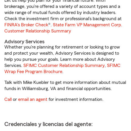
Let us help you plan for your financial future. With
brokerage, you’re offered a variety of account types and a
wide range of mutual funds offered by industry leaders.
Check the investment firm or professional’s background at
FINRA's Broker Check
®.
State Farm VP Management Corp.
Customer Relationship Summary
Advisory Services
Whether you’re planning for retirement or looking to grow
and protect your wealth, Advisory Services is designed to
help you pursue your goals. Learn more about Advisory
Services.
SFIMC Customer Relationship Summary
,
SFIMC
Wrap Fee Program Brochure
.
Talk with Mike Kuebler to get more information about mutual
funds in Williamsburg, VA and financial opportunities.
Call
or
email an agent
for investment information.
Credenciales y licencias del agente: