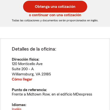
postal
postal
Obtenga una cotización
de
de
5
5
o continuar con una cotización
dígitos
dígitos
Todas las cotizaciones y documentos serán proporcionados en inglés.
Detalles de la oficina:
Dirección física:
120 Monticello Ave
Suite 200 - A
Williamsburg
,
VA
23185
Cómo llegar
Punto de referencia:
Frente a Midtown Row, en el edificio MDexpress
Idiomas:
Inglés