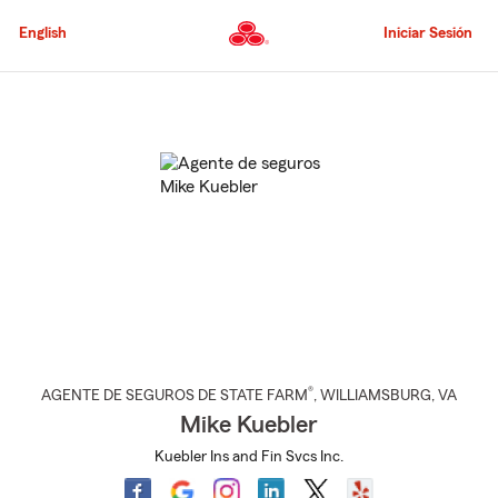
Pasar
al
English
Iniciar Sesión
contenido
principal
Comienzo
del
contenido
principal
®
AGENTE DE SEGUROS DE STATE FARM
,
WILLIAMSBURG
, VA
Mike Kuebler
Kuebler Ins and Fin Svcs Inc.