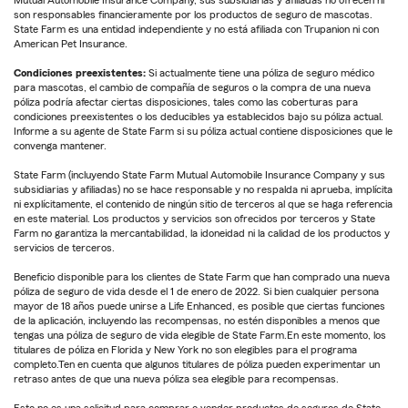
Mutual Automobile Insurance Company, sus subsidiarias y afiliadas no ofrecen ni
son responsables financieramente por los productos de seguro de mascotas.
State Farm es una entidad independiente y no está afiliada con Trupanion ni con
American Pet Insurance.
Condiciones preexistentes:
Si actualmente tiene una póliza de seguro médico
para mascotas, el cambio de compañía de seguros o la compra de una nueva
póliza podría afectar ciertas disposiciones, tales como las coberturas para
condiciones preexistentes o los deducibles ya establecidos bajo su póliza actual.
Informe a su agente de State Farm si su póliza actual contiene disposiciones que le
convenga mantener.
State Farm (incluyendo State Farm Mutual Automobile Insurance Company y sus
subsidiarias y afiliadas) no se hace responsable y no respalda ni aprueba, implícita
ni explícitamente, el contenido de ningún sitio de terceros al que se haga referencia
en este material. Los productos y servicios son ofrecidos por terceros y State
Farm no garantiza la mercantabilidad, la idoneidad ni la calidad de los productos y
servicios de terceros.
Beneficio disponible para los clientes de State Farm que han comprado una nueva
póliza de seguro de vida desde el 1 de enero de 2022. Si bien cualquier persona
mayor de 18 años puede unirse a Life Enhanced, es posible que ciertas funciones
de la aplicación, incluyendo las recompensas, no estén disponibles a menos que
tengas una póliza de seguro de vida elegible de State Farm.En este momento, los
titulares de póliza en Florida y New York no son elegibles para el programa
completo.Ten en cuenta que algunos titulares de póliza pueden experimentar un
retraso antes de que una nueva póliza sea elegible para recompensas.