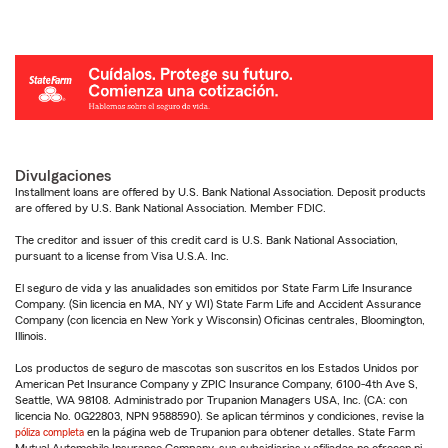
Divulgaciones
Installment loans are offered by U.S. Bank National Association. Deposit products
are offered by U.S. Bank National Association. Member FDIC.
The creditor and issuer of this credit card is U.S. Bank National Association,
pursuant to a license from Visa U.S.A. Inc.
El seguro de vida y las anualidades son emitidos por State Farm Life Insurance
Company. (Sin licencia en MA, NY y WI) State Farm Life and Accident Assurance
Company (con licencia en New York y Wisconsin) Oficinas centrales, Bloomington,
Illinois.
Los productos de seguro de mascotas son suscritos en los Estados Unidos por
American Pet Insurance Company y ZPIC Insurance Company, 6100-4th Ave S,
Seattle, WA 98108. Administrado por Trupanion Managers USA, Inc. (CA: con
licencia No. 0G22803, NPN 9588590). Se aplican términos y condiciones, revise la
póliza completa
en la página web de Trupanion para obtener detalles. State Farm