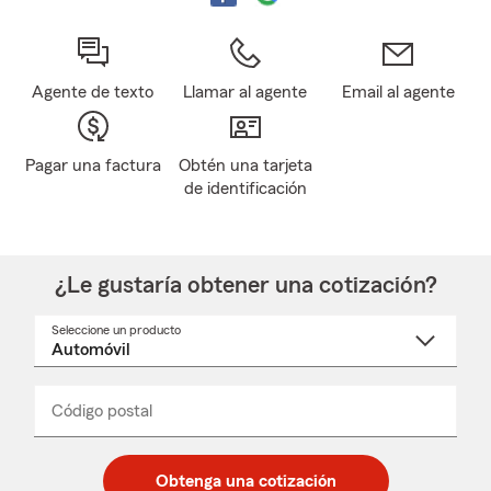
Agente de texto
Llamar al agente
Email al agente
Pagar una factura
Obtén una tarjeta
de identificación
¿Le gustaría obtener una cotización?
Seleccione un producto
Seleccione
un
nombre
de
producto
del
Código postal
Ingresa
Ingresa
_____
menú
un
un
desplegable
código
código
postal
postal
Obtenga una cotización
de
de