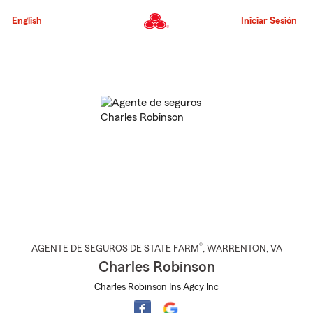
Pasar
al
English
Iniciar Sesión
contenido
principal
Comienzo
del
contenido
principal
®
AGENTE DE SEGUROS DE STATE FARM
,
WARRENTON
, VA
Charles Robinson
Charles Robinson Ins Agcy Inc