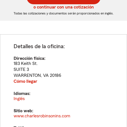
5
5
o continuar con una cotización
dígitos
dígitos
Todas las cotizaciones y documentos serán proporcionados en inglés.
Detalles de la oficina:
Dirección física:
183 Keith St.
SUITE 3
WARRENTON
,
VA
20186
Cómo llegar
Idiomas:
Inglés
Sitio web:
www.charlesrobinsonins.com