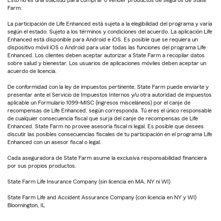
Esto no es una solicitud para comprar o vender productos de seguros de State
Farm.
La participación de Life Enhanced está sujeta a la elegibilidad del programa y varía
según el estado. Sujeto a los términos y condiciones del acuerdo. La aplicación Life
Enhanced está disponible para Android e iOS. Es posible que se requiera un
dispositivo móvil iOS o Android para usar todas las funciones del programa Life
Enhanced. Los clientes deben aceptar autorizar a State Farm a recopilar datos
sobre salud y bienestar. Los usuarios de aplicaciones móviles deben aceptar un
acuerdo de licencia.
De conformidad con la ley de impuestos pertinente, State Farm puede enviarte y
presentar ante el Servicio de Impuestos Internos y/u otra autoridad de impuestos
aplicable un Formulario 1099-MISC (ingresos misceláneos) por el canje de
recompensas de Life Enhanced, según corresponda. Tú eres el único responsable
de cualquier consecuencia fiscal que surja del canje de recompensas de Life
Enhanced. State Farm no provee asesoría fiscal ni legal. Es posible que desees
discutir las posibles consecuencias fiscales de tu participación en el programa Life
Enhanced con un asesor fiscal o legal.
Cada aseguradora de State Farm asume la exclusiva responsabilidad financiera
por sus propios productos.
State Farm Life Insurance Company (sin licencia en MA, NY ni WI)
State Farm Life and Accident Assurance Company (con licencia en NY y WI)
Bloomington, IL