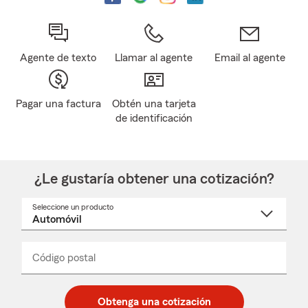
Agente de texto
Llamar al agente
Email al agente
Pagar una factura
Obtén una tarjeta
de identificación
¿Le gustaría obtener una cotización?
Seleccione un producto
Seleccione
un
nombre
de
producto
del
Código postal
Ingresa
Ingresa
_____
menú
un
un
desplegable
código
código
postal
postal
Obtenga una cotización
de
de