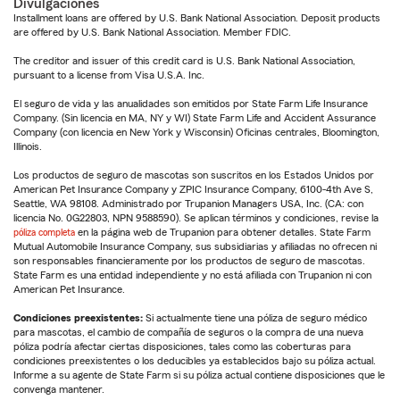
Divulgaciones
Installment loans are offered by U.S. Bank National Association. Deposit products
are offered by U.S. Bank National Association. Member FDIC.
The creditor and issuer of this credit card is U.S. Bank National Association,
pursuant to a license from Visa U.S.A. Inc.
El seguro de vida y las anualidades son emitidos por State Farm Life Insurance
Company. (Sin licencia en MA, NY y WI) State Farm Life and Accident Assurance
Company (con licencia en New York y Wisconsin) Oficinas centrales, Bloomington,
Illinois.
Los productos de seguro de mascotas son suscritos en los Estados Unidos por
American Pet Insurance Company y ZPIC Insurance Company, 6100-4th Ave S,
Seattle, WA 98108. Administrado por Trupanion Managers USA, Inc. (CA: con
licencia No. 0G22803, NPN 9588590). Se aplican términos y condiciones, revise la
póliza completa
en la página web de Trupanion para obtener detalles. State Farm
Mutual Automobile Insurance Company, sus subsidiarias y afiliadas no ofrecen ni
son responsables financieramente por los productos de seguro de mascotas.
State Farm es una entidad independiente y no está afiliada con Trupanion ni con
American Pet Insurance.
Condiciones preexistentes:
Si actualmente tiene una póliza de seguro médico
para mascotas, el cambio de compañía de seguros o la compra de una nueva
póliza podría afectar ciertas disposiciones, tales como las coberturas para
condiciones preexistentes o los deducibles ya establecidos bajo su póliza actual.
Informe a su agente de State Farm si su póliza actual contiene disposiciones que le
convenga mantener.