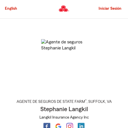
Pasar
al
English
Iniciar Sesión
contenido
principal
Comienzo
del
contenido
principal
®
AGENTE DE SEGUROS DE STATE FARM
,
SUFFOLK
, VA
Stephanie Langkil
Langkil Insurance Agency Inc