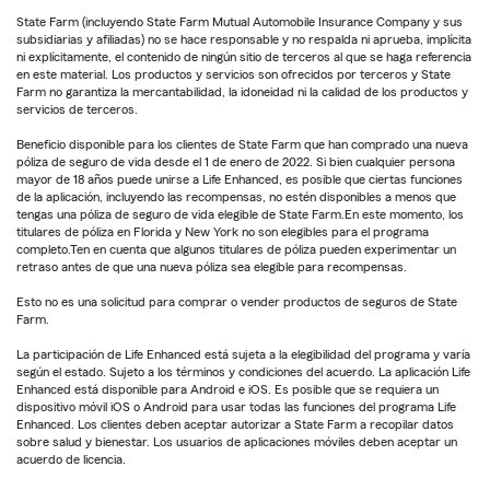
State Farm (incluyendo State Farm Mutual Automobile Insurance Company y sus
subsidiarias y afiliadas) no se hace responsable y no respalda ni aprueba, implícita
ni explícitamente, el contenido de ningún sitio de terceros al que se haga referencia
en este material. Los productos y servicios son ofrecidos por terceros y State
Farm no garantiza la mercantabilidad, la idoneidad ni la calidad de los productos y
servicios de terceros.
Beneficio disponible para los clientes de State Farm que han comprado una nueva
póliza de seguro de vida desde el 1 de enero de 2022. Si bien cualquier persona
mayor de 18 años puede unirse a Life Enhanced, es posible que ciertas funciones
de la aplicación, incluyendo las recompensas, no estén disponibles a menos que
tengas una póliza de seguro de vida elegible de State Farm.En este momento, los
titulares de póliza en Florida y New York no son elegibles para el programa
completo.Ten en cuenta que algunos titulares de póliza pueden experimentar un
retraso antes de que una nueva póliza sea elegible para recompensas.
Esto no es una solicitud para comprar o vender productos de seguros de State
Farm.
La participación de Life Enhanced está sujeta a la elegibilidad del programa y varía
según el estado. Sujeto a los términos y condiciones del acuerdo. La aplicación Life
Enhanced está disponible para Android e iOS. Es posible que se requiera un
dispositivo móvil iOS o Android para usar todas las funciones del programa Life
Enhanced. Los clientes deben aceptar autorizar a State Farm a recopilar datos
sobre salud y bienestar. Los usuarios de aplicaciones móviles deben aceptar un
acuerdo de licencia.