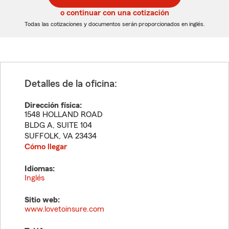
5
5
o continuar con una cotización
dígitos
dígitos
Todas las cotizaciones y documentos serán proporcionados en inglés.
Detalles de la oficina:
Dirección física:
1548 HOLLAND ROAD
BLDG A, SUITE 104
SUFFOLK
,
VA
23434
Cómo llegar
Idiomas:
Inglés
Sitio web:
www.lovetoinsure.com