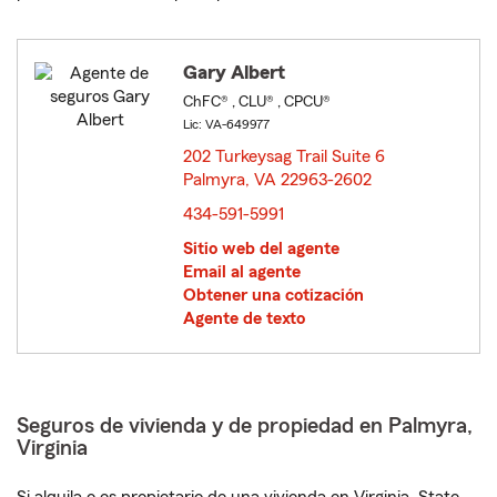
Gary Albert
ChFC® , CLU® , CPCU®
Lic: VA-649977
202 Turkeysag Trail Suite 6
Palmyra, VA 22963-2602
opens in new window
434-591-5991
Sitio web del agente
Email al agente
Obtener una cotización
Agente de texto
Seguros de vivienda y de propiedad en Palmyra,
Virginia