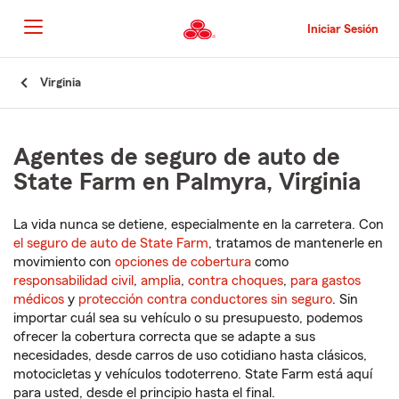
Pasar
al
Iniciar Sesión
contenido
principal
Comienzo
Virginia
del
contenido
principal
Agentes de seguro de auto de
State Farm en Palmyra, Virginia
La vida nunca se detiene, especialmente en la carretera. Con
el seguro de auto de State Farm
, tratamos de mantenerle en
movimiento con
opciones de cobertura
como
responsabilidad civil
,
amplia
,
contra choques
,
para gastos
médicos
y
protección contra conductores sin seguro
. Sin
importar cuál sea su vehículo o su presupuesto, podemos
ofrecer la cobertura correcta que se adapte a sus
necesidades, desde carros de uso cotidiano hasta clásicos,
motocicletas y vehículos todoterreno. State Farm está aquí
para usted, desde el principio hasta el final.