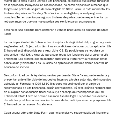
mayor de 18 años puede unirse a Life Enhanced, es posible que ciertas funciones
de la aplicación, incluyendo las recompensas, no estén disponibles a menos que
tengas una póliza de seguro de vida elegible de State Farm.En este momento, los
titulares de póliza en Florida y New York no son elegibles para el programa
completo.Ten en cuenta que algunos titulares de póliza pueden experimentar un
retraso antes de que una nueva póliza sea elegible para recompensas.
Esto no es una solicitud para comprar o vender productos de seguros de State
Farm.
La participación de Life Enhanced está sujeta a la elegibilidad del programa y varía
según el estado. Sujeto a los términos y condiciones del acuerdo. La aplicación Life
Enhanced está disponible para Android e iOS. Es posible que se requiera un
dispositivo móvil iOS o Android para usar todas las funciones del programa Life
Enhanced. Los clientes deben aceptar autorizar a State Farm a recopilar datos
sobre salud y bienestar. Los usuarios de aplicaciones móviles deben aceptar un
acuerdo de licencia.
De conformidad con la ley de impuestos pertinente, State Farm puede enviarte y
presentar ante el Servicio de Impuestos Internos y/u otra autoridad de impuestos
aplicable un Formulario 1099-MISC (ingresos misceláneos) por el canje de
recompensas de Life Enhanced, según corresponda. Tú eres el único responsable
de cualquier consecuencia fiscal que surja del canje de recompensas de Life
Enhanced. State Farm no provee asesoría fiscal ni legal. Es posible que desees
discutir las posibles consecuencias fiscales de tu participación en el programa Life
Enhanced con un asesor fiscal o legal.
Cada aseguradora de State Farm asume la exclusiva responsabilidad financiera