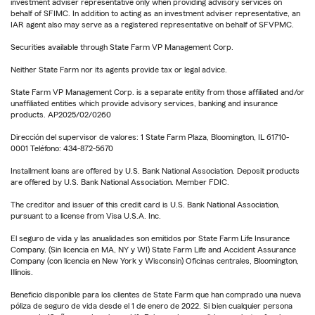
investment adviser representative only when providing advisory services on
behalf of SFIMC. In addition to acting as an investment adviser representative, an
IAR agent also may serve as a registered representative on behalf of SFVPMC.
Securities available through State Farm VP Management Corp.
Neither State Farm nor its agents provide tax or legal advice.
State Farm VP Management Corp. is a separate entity from those affiliated and/or
unaffiliated entities which provide advisory services, banking and insurance
products. AP2025/02/0260
Dirección del supervisor de valores: 1 State Farm Plaza, Bloomington, IL 61710-
0001 Teléfono: 434-872-5670
Installment loans are offered by U.S. Bank National Association. Deposit products
are offered by U.S. Bank National Association. Member FDIC.
The creditor and issuer of this credit card is U.S. Bank National Association,
pursuant to a license from Visa U.S.A. Inc.
El seguro de vida y las anualidades son emitidos por State Farm Life Insurance
Company. (Sin licencia en MA, NY y WI) State Farm Life and Accident Assurance
Company (con licencia en New York y Wisconsin) Oficinas centrales, Bloomington,
Illinois.
Beneficio disponible para los clientes de State Farm que han comprado una nueva
póliza de seguro de vida desde el 1 de enero de 2022. Si bien cualquier persona