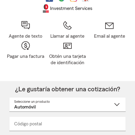
Investment Services
Agente de texto
Llamar al agente
Email al agente
Pagar una factura
Obtén una tarjeta
de identificación
¿Le gustaría obtener una cotización?
Seleccione un producto
Seleccione
un
nombre
de
producto
del
Código postal
Ingresa
Ingresa
_____
menú
un
un
desplegable
código
código