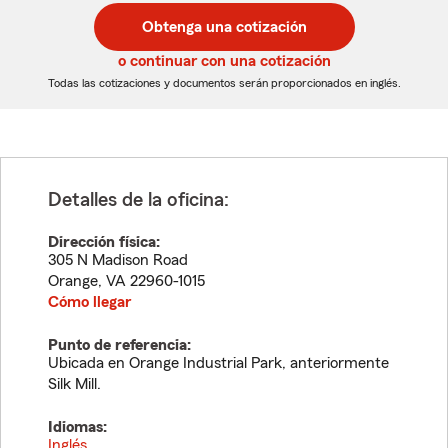
postal
postal
Obtenga una cotización
de
de
5
5
o continuar con una cotización
dígitos
dígitos
Todas las cotizaciones y documentos serán proporcionados en inglés.
Detalles de la oficina:
Dirección física:
305 N Madison Road
Orange
,
VA
22960-1015
Cómo llegar
Punto de referencia:
Ubicada en Orange Industrial Park, anteriormente
Silk Mill.
Idiomas:
Inglés