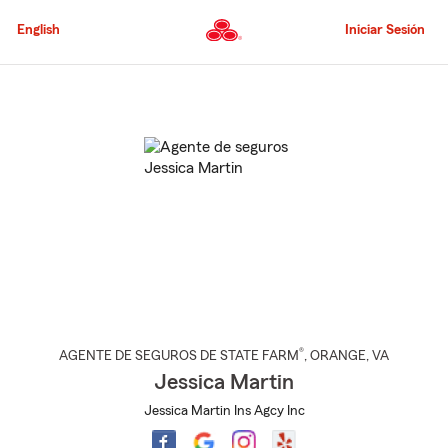
Pasar
al
English
Iniciar Sesión
contenido
principal
Comienzo
del
contenido
principal
®
AGENTE DE SEGUROS DE STATE FARM
,
ORANGE
, VA
Jessica Martin
Jessica Martin Ins Agcy Inc