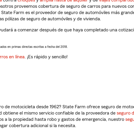
a
contra
choques
y
amplia hasta de alquiler
y de
viajes compartid
nosotros proveemos cobertura de seguro de carros para nuevos con
e State Farm es el proveedor de seguro de automóviles más grand
 pólizas de seguro de automóviles y de vivienda.
dará a comenzar después de que haya completado una cotización 
sados en primas directas escritas a fecha del 2018.
rros en línea
. ¡Es rápido y sencillo!
ro de motocicleta desde 1962? State Farm ofrece seguro de motoci
 obtiene el mismo servicio confiable de la proveedora de
seguro 
os a la propiedad hasta robo y gastos de emergencia, nuestro
segu
gar cobertura adicional si la necesita.