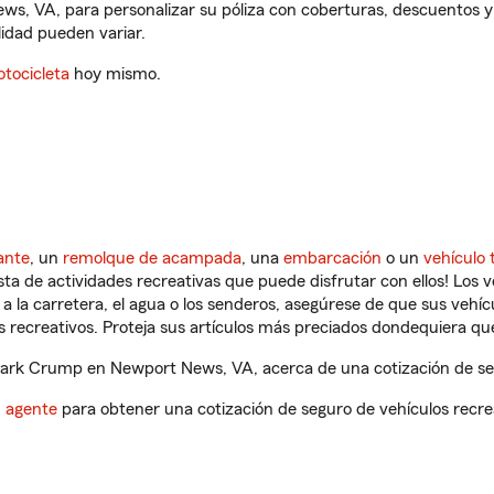
s, VA, para personalizar su póliza con coberturas, descuentos 
ilidad pueden variar.
tocicleta
hoy mismo.
ante
, un
remolque de acampada
, una
embarcación
o un
vehículo 
ista de actividades recreativas que puede disfrutar con ellos! Los 
a la carretera, el agua o los senderos, asegúrese de que sus vehí
 recreativos. Proteja sus artículos más preciados dondequiera qu
rk Crump en Newport News, VA, acerca de una cotización de seg
n agente
para obtener una cotización de seguro de vehículos recre