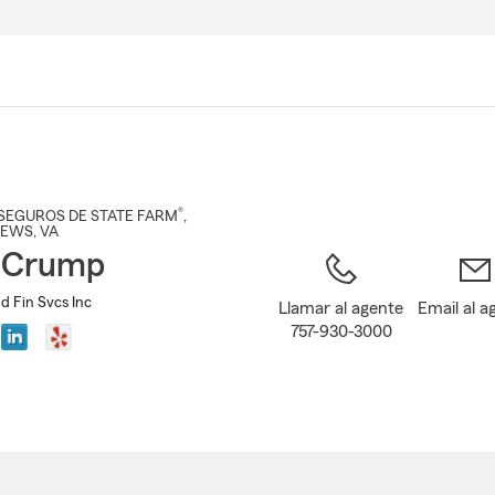
Pasar
al
contenido
principal
®
SEGUROS DE STATE FARM
,
NEWS
, VA
 Crump
d Fin Svcs Inc
Llamar al agente
Email al a
757-930-3000