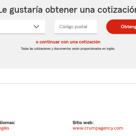
Le gustaría obtener una cotizació
cione
Código postal
Ingresa
Ingresa
Obteng
_____
un
un
re
código
código
cto
o continuar con una cotización
postal
postal
de
de
Todas las cotizaciones y documentos serán proporcionados en inglés.
egable
5
5
dígitos
dígitos
diomas:
Sitio web:
nglés
www.crumpagency.com