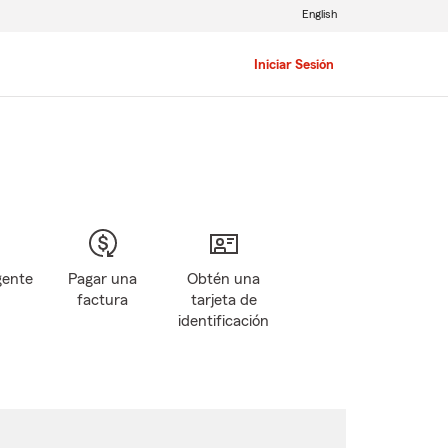
English
Iniciar Sesión
gente
Pagar una
Obtén una
factura
tarjeta de
identificación