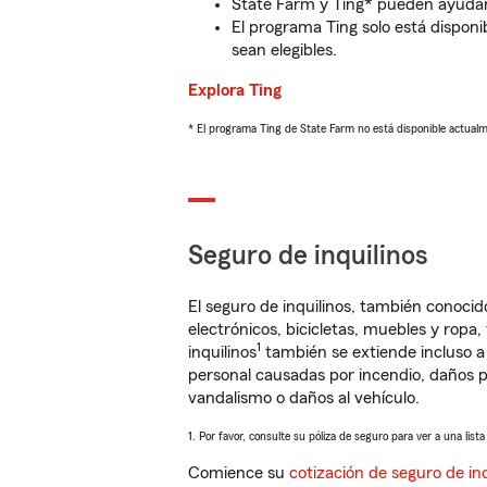
State Farm y Ting* pueden ayudarl
El programa Ting solo está disponib
sean elegibles.
Explora Ting
* El programa Ting de State Farm no está disponible actua
Seguro de inquilinos
El seguro de inquilinos, también conoc
electrónicos, bicicletas, muebles y ropa
1
inquilinos
también se extiende incluso a
personal causadas por incendio, daños p
vandalismo o daños al vehículo.
1. Por favor, consulte su póliza de seguro para ver a una list
Comience su
cotización de seguro de inq