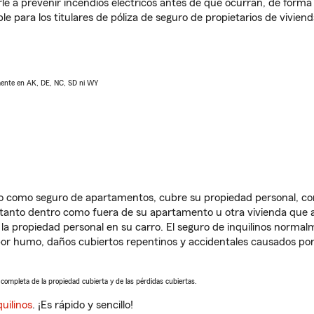
e a prevenir incendios eléctricos antes de que ocurran, de forma 
le para los titulares de póliza de seguro de propietarios de vivie
lmente en AK, DE, NC, SD ni WY
ido como seguro de apartamentos, cubre su propiedad personal, c
, tanto dentro como fuera de su apartamento u otra vivienda que a
 la propiedad personal en su carro. El seguro de inquilinos norma
or humo, daños cubiertos repentinos y accidentales causados por
a completa de la propiedad cubierta y de las pérdidas cubiertas.
uilinos
. ¡Es rápido y sencillo!