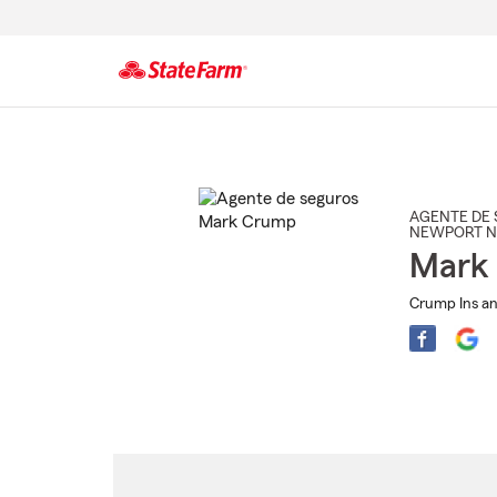
Comienzo
del
contenido
principal
AGENTE DE 
NEWPORT 
Mark
Crump Ins an