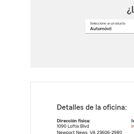
¿
Seleccione un producto
Selec
un
nomb
de
produ
del
menú
despl
Detalles de la oficina:
Dirección física:
I
1090 Loftis Blvd
I
Newport News
,
VA
23606-2980