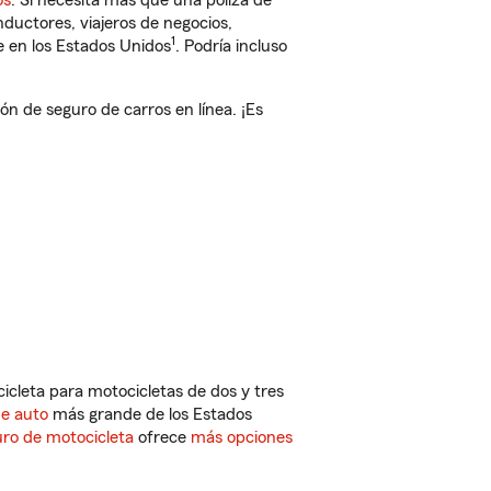
os
. Si necesita más que una póliza de
ductores, viajeros de negocios,
1
e en los Estados Unidos
. Podría incluso
de seguro de carros en línea. ¡Es
cleta para motocicletas de dos y tres
de auto
más grande de los Estados
ro de motocicleta
ofrece
más opciones