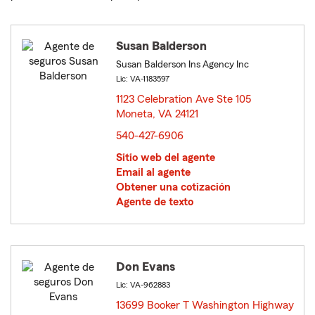
Susan Balderson
Susan Balderson Ins Agency Inc
Lic: VA-1183597
1123 Celebration Ave Ste 105
Moneta, VA 24121
opens in new window
540-427-6906
Sitio web del agente
Email al agente
Obtener una cotización
Agente de texto
Don Evans
Lic: VA-962883
13699 Booker T Washington Highway