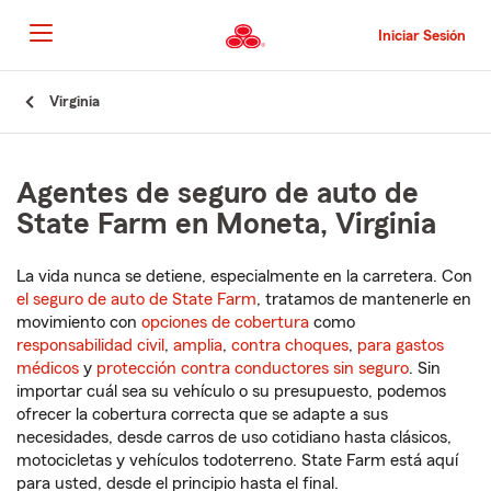
Pasar
al
Iniciar Sesión
contenido
principal
Comienzo
Virginia
del
contenido
principal
Agentes de seguro de auto de
State Farm en Moneta, Virginia
La vida nunca se detiene, especialmente en la carretera. Con
el seguro de auto de State Farm
, tratamos de mantenerle en
movimiento con
opciones de cobertura
como
responsabilidad civil
,
amplia
,
contra choques
,
para gastos
médicos
y
protección contra conductores sin seguro
. Sin
importar cuál sea su vehículo o su presupuesto, podemos
ofrecer la cobertura correcta que se adapte a sus
necesidades, desde carros de uso cotidiano hasta clásicos,
motocicletas y vehículos todoterreno. State Farm está aquí
para usted, desde el principio hasta el final.