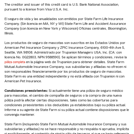
The creditor and issuer of this credit card is U.S. Bank National Association,
pursuant to a license from Visa U.S.A. Inc.
El seguro de vida y las anualidades son emitidos por State Farm Life Insurance
Company. (Sin licencia en MA, NY y WI) State Farm Life and Accident Assurance
Company (con licencia en New York y Wisconsin) Oficinas centrales, Bloomington,
Illinois.
Los productos de seguro de mascotas son suscritos en los Estados Unidos por
American Pet Insurance Company y ZPIC Insurance Company, 6100-4th Ave S,
Seattle, WA 98108. Administrado por Trupanion Managers USA, Inc. (CA: con
licencia No. 0G22803, NPN 9588590). Se aplican términos y condiciones, revise la
póliza completa
en la página web de Trupanion para obtener detalles. State Farm
Mutual Automobile Insurance Company, sus subsidiarias y afiliadas no ofrecen ni
son responsables financieramente por los productos de seguro de mascotas.
State Farm es una entidad independiente y no está afiliada con Trupanion ni con
American Pet Insurance.
Condiciones preexistentes:
Si actualmente tiene una póliza de seguro médico
para mascotas, el cambio de compañía de seguros o la compra de una nueva
póliza podría afectar ciertas disposiciones, tales como las coberturas para
condiciones preexistentes o los deducibles ya establecidos bajo su póliza actual.
Informe a su agente de State Farm si su póliza actual contiene disposiciones que le
convenga mantener.
State Farm (incluyendo State Farm Mutual Automobile Insurance Company y sus
subsidiarias y afiliadas) no se hace responsable y no respalda ni aprueba, implícita
ni explícitamente, el contenido de ningún sitio de terceros al que se haga referencia