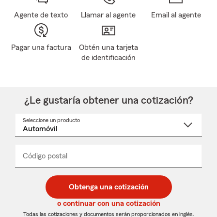
Agente de texto
Llamar al agente
Email al agente
Pagar una factura
Obtén una tarjeta
de identificación
¿Le gustaría obtener una cotización?
Seleccione un producto
Seleccione
un
nombre
de
producto
del
Código postal
Ingresa
Ingresa
_____
menú
un
un
desplegable
código
código
postal
postal
Obtenga una cotización
de
de
5
5
o continuar con una cotización
dígitos
dígitos
Todas las cotizaciones y documentos serán proporcionados en inglés.