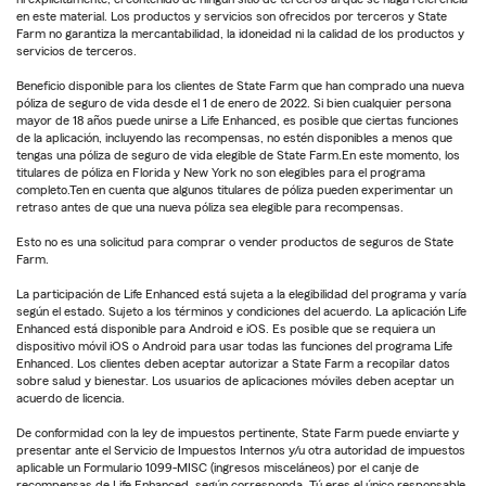
en este material. Los productos y servicios son ofrecidos por terceros y State
Farm no garantiza la mercantabilidad, la idoneidad ni la calidad de los productos y
servicios de terceros.
Beneficio disponible para los clientes de State Farm que han comprado una nueva
póliza de seguro de vida desde el 1 de enero de 2022. Si bien cualquier persona
mayor de 18 años puede unirse a Life Enhanced, es posible que ciertas funciones
de la aplicación, incluyendo las recompensas, no estén disponibles a menos que
tengas una póliza de seguro de vida elegible de State Farm.En este momento, los
titulares de póliza en Florida y New York no son elegibles para el programa
completo.Ten en cuenta que algunos titulares de póliza pueden experimentar un
retraso antes de que una nueva póliza sea elegible para recompensas.
Esto no es una solicitud para comprar o vender productos de seguros de State
Farm.
La participación de Life Enhanced está sujeta a la elegibilidad del programa y varía
según el estado. Sujeto a los términos y condiciones del acuerdo. La aplicación Life
Enhanced está disponible para Android e iOS. Es posible que se requiera un
dispositivo móvil iOS o Android para usar todas las funciones del programa Life
Enhanced. Los clientes deben aceptar autorizar a State Farm a recopilar datos
sobre salud y bienestar. Los usuarios de aplicaciones móviles deben aceptar un
acuerdo de licencia.
De conformidad con la ley de impuestos pertinente, State Farm puede enviarte y
presentar ante el Servicio de Impuestos Internos y/u otra autoridad de impuestos
aplicable un Formulario 1099-MISC (ingresos misceláneos) por el canje de
recompensas de Life Enhanced, según corresponda. Tú eres el único responsable