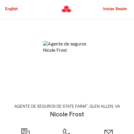
Pasar
al
English
Iniciar Sesión
contenido
principal
Comienzo
del
contenido
principal
®
AGENTE DE SEGUROS DE STATE FARM
,
GLEN ALLEN
, VA
Nicole Frost