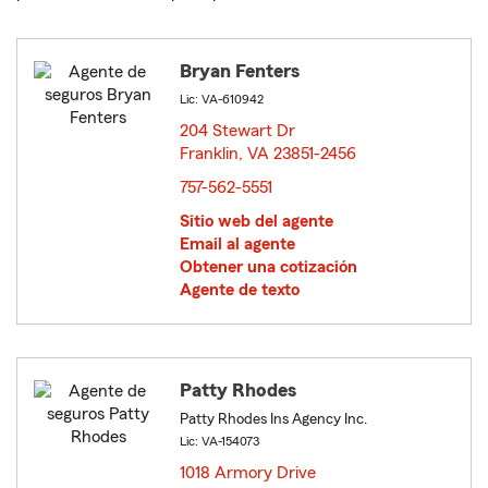
Bryan Fenters
Lic: VA-610942
204 Stewart Dr
Franklin, VA 23851-2456
opens in new window
757-562-5551
Sitio web del agente
Email al agente
Obtener una cotización
Agente de texto
Patty Rhodes
Patty Rhodes Ins Agency Inc.
Lic: VA-154073
1018 Armory Drive