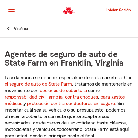
Pasar
al
Iniciar Sesión
contenido
principal
Comienzo
Virginia
del
contenido
principal
Agentes de seguro de auto de
State Farm en Franklin, Virginia
La vida nunca se detiene, especialmente en la carretera. Con
el seguro de auto de State Farm
, tratamos de mantenerle en
movimiento con
opciones de cobertura
como
responsabilidad civil
,
amplia
,
contra choques
,
para gastos
médicos
y
protección contra conductores sin seguro
. Sin
importar cuál sea su vehículo o su presupuesto, podemos
ofrecer la cobertura correcta que se adapte a sus
necesidades, desde carros de uso cotidiano hasta clásicos,
motocicletas y vehículos todoterreno. State Farm está aquí
para usted, desde el principio hasta el final.