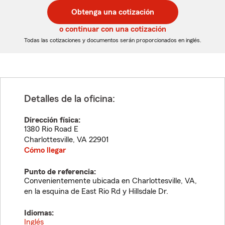
postal
postal
Obtenga una cotización
de
de
5
5
o continuar con una cotización
dígitos
dígitos
Todas las cotizaciones y documentos serán proporcionados en inglés.
Detalles de la oficina:
Dirección física:
1380 Rio Road E
Charlottesville
,
VA
22901
Cómo llegar
Punto de referencia:
Convenientemente ubicada en Charlottesville, VA,
en la esquina de East Rio Rd y Hillsdale Dr.
Idiomas:
Inglés