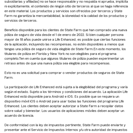
subsidiarias y afiliadas) no se hace responsable y no respalda ni aprueba, implícita
ni explícitamente, el contenido de ningún sitio de terceros al que se haga referencia
en este material. Los productos y servicios son ofrecidos por terceros y State
Farm no garantiza la mercantabilidad, la idoneidad ni la calidad de los productos y
servicios de terceros.
Beneficio disponible para los clientes de State Farm que han comprado una nueva
póliza de seguro de vida desde el 1 de enero de 2022. Si bien cualquier persona
mayor de 18 años puede unirse a Life Enhanced, es posible que ciertas funciones
de la aplicación, incluyendo las recompensas, no estén disponibles a menos que
tengas una póliza de seguro de vida elegible de State Farm.En este momento, los
titulares de póliza en Florida y New York no son elegibles para el programa
completo.Ten en cuenta que algunos titulares de póliza pueden experimentar un
retraso antes de que una nueva póliza sea elegible para recompensas.
Esto no es una solicitud para comprar o vender productos de seguros de State
Farm.
La participación de Life Enhanced está sujeta a la elegibilidad del programa y varía
según el estado. Sujeto a los términos y condiciones del acuerdo. La aplicación Life
Enhanced está disponible para Android e iOS. Es posible que se requiera un
dispositivo móvil iOS o Android para usar todas las funciones del programa Life
Enhanced. Los clientes deben aceptar autorizar a State Farm a recopilar datos
sobre salud y bienestar. Los usuarios de aplicaciones móviles deben aceptar un
acuerdo de licencia.
De conformidad con la ley de impuestos pertinente, State Farm puede enviarte y
presentar ante el Servicio de Impuestos Internos y/u otra autoridad de impuestos