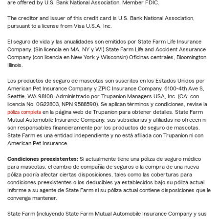
are offered by U.S. Bank National Association. Member FDIC.
The creditor and issuer of this credit card is U.S. Bank National Association,
pursuant to a license from Visa U.S.A. Inc.
El seguro de vida y las anualidades son emitidos por State Farm Life Insurance
Company. (Sin licencia en MA, NY y WI) State Farm Life and Accident Assurance
Company (con licencia en New York y Wisconsin) Oficinas centrales, Bloomington,
Illinois.
Los productos de seguro de mascotas son suscritos en los Estados Unidos por
American Pet Insurance Company y ZPIC Insurance Company, 6100-4th Ave S,
Seattle, WA 98108. Administrado por Trupanion Managers USA, Inc. (CA: con
licencia No. 0G22803, NPN 9588590). Se aplican términos y condiciones, revise la
póliza completa
en la página web de Trupanion para obtener detalles. State Farm
Mutual Automobile Insurance Company, sus subsidiarias y afiliadas no ofrecen ni
son responsables financieramente por los productos de seguro de mascotas.
State Farm es una entidad independiente y no está afiliada con Trupanion ni con
American Pet Insurance.
Condiciones preexistentes:
Si actualmente tiene una póliza de seguro médico
para mascotas, el cambio de compañía de seguros o la compra de una nueva
póliza podría afectar ciertas disposiciones, tales como las coberturas para
condiciones preexistentes o los deducibles ya establecidos bajo su póliza actual.
Informe a su agente de State Farm si su póliza actual contiene disposiciones que le
convenga mantener.
State Farm (incluyendo State Farm Mutual Automobile Insurance Company y sus