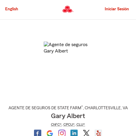
Pasar
al
English
Iniciar Sesión
contenido
principal
Comienzo
del
contenido
principal
®
AGENTE DE SEGUROS DE STATE FARM
,
CHARLOTTESVILLE
, VA
Gary Albert
ChFC®
,
CPCU®
,
CLU®