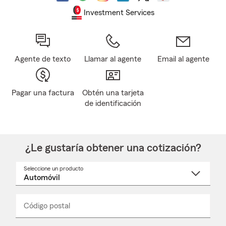
Investment Services
Agente de texto
Llamar al agente
Email al agente
Pagar una factura
Obtén una tarjeta
de identificación
¿Le gustaría obtener una cotización?
Seleccione un producto
Seleccione
un
nombre
de
producto
del
Código postal
Ingresa
Ingresa
_____
menú
un
un
desplegable
código
código