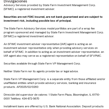
Divulgaciones
Advisory Services provided by State Farm Investment Management Corp.
(SFIMC), a registered investment adviser.
Securities are not FDIC insured, are not bank guaranteed and are subject to
investment risk, including possible loss of principal.
The State Farm Advisory Services model portfolios are part of a wrap fee
program sponsored and managed by State Farm Investment Management Corp.
(SFIMC) a registered investment advisor.
An SFIMC investment adviser representative (IAR) agent is acting as an
investment adviser representative only when providing advisory services on
behalf of SFIMC. In addition to acting as an investment adviser representative, an
IAR agent also may serve as a registered representative on behalf of SFVPMC.
Securities available through State Farm VP Management Corp.
Neither State Farm nor its agents provide tax or legal advice.
State Farm VP Management Corp. is a separate entity from those affiliated and/or
unaffiliated entities which provide advisory services, banking and insurance
products. AP2025/02/0260
Dirección del supervisor de valores: 1 State Farm Plaza, Bloomington, IL 61710-
0001 Teléfono: 434-872-5670
Installment loans are offered by U.S. Bank National Association. Deposit products