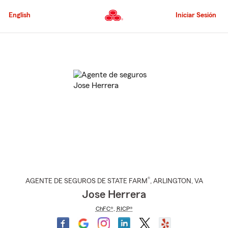
Pasar
al
English
Iniciar Sesión
contenido
principal
Comienzo
del
contenido
principal
®
AGENTE DE SEGUROS DE STATE FARM
,
ARLINGTON
, VA
Jose Herrera
ChFC®
,
RICP®