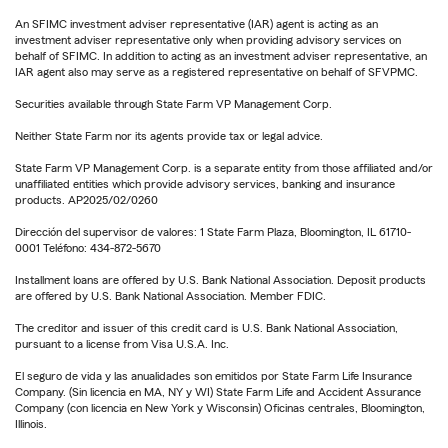
An SFIMC investment adviser representative (IAR) agent is acting as an
investment adviser representative only when providing advisory services on
behalf of SFIMC. In addition to acting as an investment adviser representative, an
IAR agent also may serve as a registered representative on behalf of SFVPMC.
Securities available through State Farm VP Management Corp.
Neither State Farm nor its agents provide tax or legal advice.
State Farm VP Management Corp. is a separate entity from those affiliated and/or
unaffiliated entities which provide advisory services, banking and insurance
products. AP2025/02/0260
Dirección del supervisor de valores: 1 State Farm Plaza, Bloomington, IL 61710-
0001 Teléfono: 434-872-5670
Installment loans are offered by U.S. Bank National Association. Deposit products
are offered by U.S. Bank National Association. Member FDIC.
The creditor and issuer of this credit card is U.S. Bank National Association,
pursuant to a license from Visa U.S.A. Inc.
El seguro de vida y las anualidades son emitidos por State Farm Life Insurance
Company. (Sin licencia en MA, NY y WI) State Farm Life and Accident Assurance
Company (con licencia en New York y Wisconsin) Oficinas centrales, Bloomington,
Illinois.