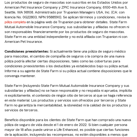
Los productos de seguro de mascotas son suscritos en los Estados Unidos por
American Pet Insurance Company y ZPIC Insurance Company, 6100-4th Ave S,
Seattle, WA 98108. Administrado por Trupanion Managers USA, Inc. (CA: con
licencia No. 0G22803, NPN 9588590). Se aplican términos y condiciones, revise la
póliza completa
en la página web de Trupanion para obtener detalles. State Farm
Mutual Automobile Insurance Company, sus subsidiarias y afiliadas no ofrecen ni
son responsables financieramente por los productos de seguro de mascotas.
State Farm es una entidad independiente y no está afiliada con Trupanion ni con
American Pet Insurance.
Condiciones preexistentes:
Si actualmente tiene una póliza de seguro médico
para mascotas, el cambio de compañía de seguros o la compra de una nueva
póliza podría afectar ciertas disposiciones, tales como las coberturas para
condiciones preexistentes o los deducibles ya establecidos bajo su póliza actual.
Informe a su agente de State Farm si su póliza actual contiene disposiciones que le
convenga mantener.
State Farm (incluyendo State Farm Mutual Automobile Insurance Company y sus
subsidiarias y afiliadas) no se hace responsable y no respalda ni aprueba, implícita
ni explícitamente, el contenido de ningún sitio de terceros al que se haga referencia
en este material. Los productos y servicios son ofrecidos por terceros y State
Farm no garantiza la mercantabilidad, la idoneidad ni la calidad de los productos y
servicios de terceros.
Beneficio disponible para los clientes de State Farm que han comprado una nueva
póliza de seguro de vida desde el 1 de enero de 2022. Si bien cualquier persona
mayor de 18 años puede unirse a Life Enhanced, es posible que ciertas funciones
de la aplicación, incluyendo las recompensas, no estén disponibles a menos que