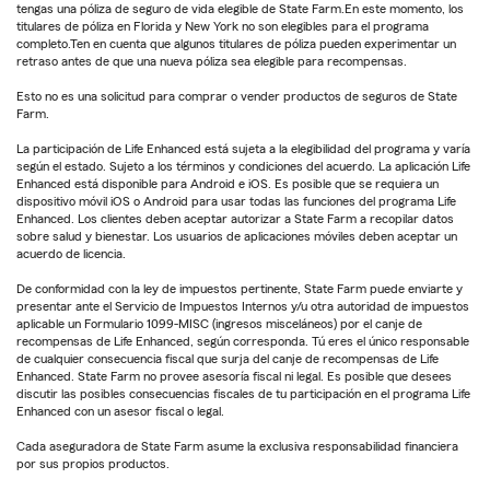
tengas una póliza de seguro de vida elegible de State Farm.En este momento, los
titulares de póliza en Florida y New York no son elegibles para el programa
completo.Ten en cuenta que algunos titulares de póliza pueden experimentar un
retraso antes de que una nueva póliza sea elegible para recompensas.
Esto no es una solicitud para comprar o vender productos de seguros de State
Farm.
La participación de Life Enhanced está sujeta a la elegibilidad del programa y varía
según el estado. Sujeto a los términos y condiciones del acuerdo. La aplicación Life
Enhanced está disponible para Android e iOS. Es posible que se requiera un
dispositivo móvil iOS o Android para usar todas las funciones del programa Life
Enhanced. Los clientes deben aceptar autorizar a State Farm a recopilar datos
sobre salud y bienestar. Los usuarios de aplicaciones móviles deben aceptar un
acuerdo de licencia.
De conformidad con la ley de impuestos pertinente, State Farm puede enviarte y
presentar ante el Servicio de Impuestos Internos y/u otra autoridad de impuestos
aplicable un Formulario 1099-MISC (ingresos misceláneos) por el canje de
recompensas de Life Enhanced, según corresponda. Tú eres el único responsable
de cualquier consecuencia fiscal que surja del canje de recompensas de Life
Enhanced. State Farm no provee asesoría fiscal ni legal. Es posible que desees
discutir las posibles consecuencias fiscales de tu participación en el programa Life
Enhanced con un asesor fiscal o legal.
Cada aseguradora de State Farm asume la exclusiva responsabilidad financiera
por sus propios productos.