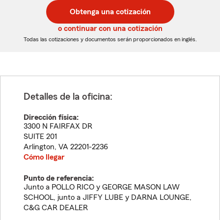
postal
postal
Obtenga una cotización
de
de
5
5
o continuar con una cotización
dígitos
dígitos
Todas las cotizaciones y documentos serán proporcionados en inglés.
Detalles de la oficina:
Dirección física:
3300 N FAIRFAX DR
SUITE 201
Arlington
,
VA
22201-2236
Cómo llegar
Punto de referencia:
Junto a POLLO RICO y GEORGE MASON LAW
SCHOOL, junto a JIFFY LUBE y DARNA LOUNGE,
C&G CAR DEALER