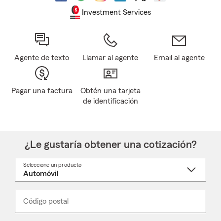
Investment Services
Agente de texto
Llamar al agente
Email al agente
Pagar una factura
Obtén una tarjeta
de identificación
¿Le gustaría obtener una cotización?
Seleccione un producto
Seleccione
un
nombre
de
producto
del
Código postal
Ingresa
Ingresa
_____
menú
un
un
desplegable
código
código