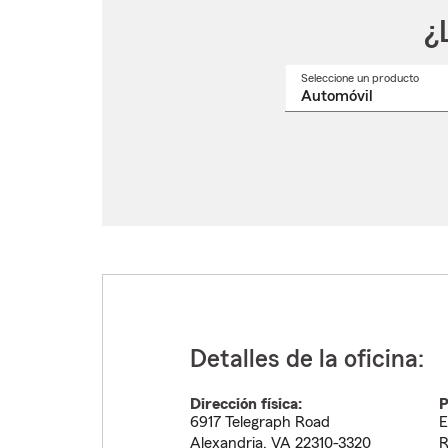
¿
Seleccione un producto
Selec
un
nomb
de
produ
del
menú
despl
Detalles de la oficina:
Dirección física:
P
6917 Telegraph Road
E
Alexandria
,
VA
22310-3320
R