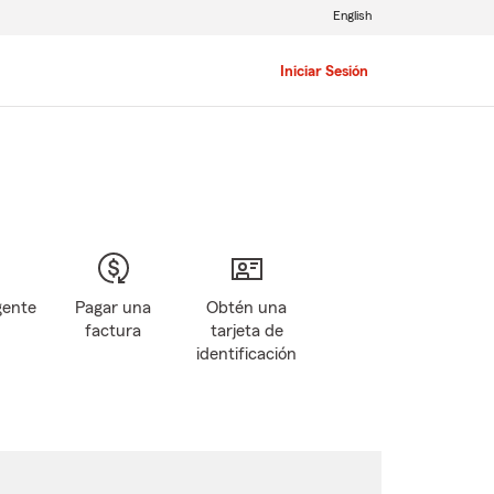
English
Iniciar Sesión
gente
Pagar una
Obtén una
factura
tarjeta de
identificación