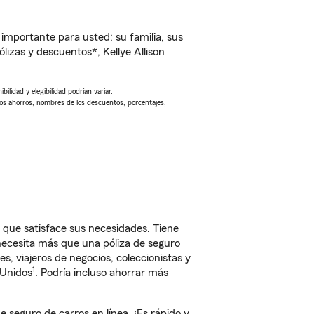
importante para usted: su familia, sus
izas y descuentos*, Kellye Allison
ilidad y elegibilidad podrían variar.
Los ahorros, nombres de los descuentos, porcentajes,
 que satisface sus necesidades. Tiene
 necesita más que una póliza de seguro
, viajeros de negocios, coleccionistas y
1
 Unidos
. Podría incluso ahorrar más
seguro de carros en línea. ¡Es rápido y