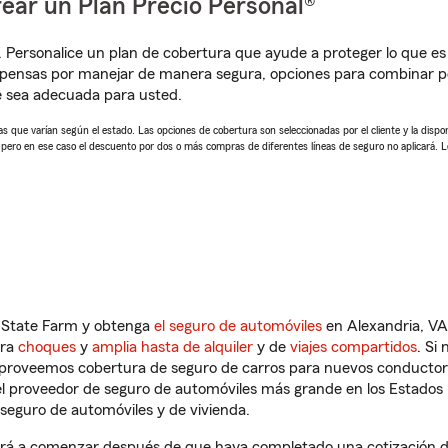
ear un Plan Precio Personal®
. Personalice un plan de cobertura que ayude a proteger lo que es 
pensas por manejar de manera segura, opciones para combinar pól
e sea adecuada para usted.
 que varían según el estado. Las opciones de cobertura son seleccionadas por el cliente y la disponib
, pero en ese caso el descuento por dos o más compras de diferentes líneas de seguro no aplicará. 
n State Farm y obtenga
el seguro de automóviles
en Alexandria, VA
tra
choques
y
amplia hasta de alquiler
y de
viajes compartidos
. Si
s proveemos cobertura de seguro de carros para nuevos conductores
l proveedor de seguro de automóviles más grande en los Estados
seguro de automóviles y de vivienda.
dará a comenzar después de que haya completado una cotización de 