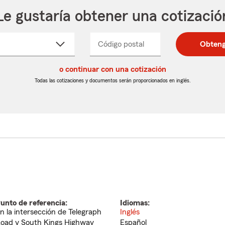
Le gustaría obtener una cotizació
cione
Código postal
Ingresa
Ingresa
Obteng
_____
un
un
re
código
código
cto
o continuar con una cotización
postal
postal
de
de
Todas las cotizaciones y documentos serán proporcionados en inglés.
egable
5
5
dígitos
dígitos
unto de referencia:
Idiomas:
n la intersección de Telegraph
Inglés
oad y South Kings Highway
Español