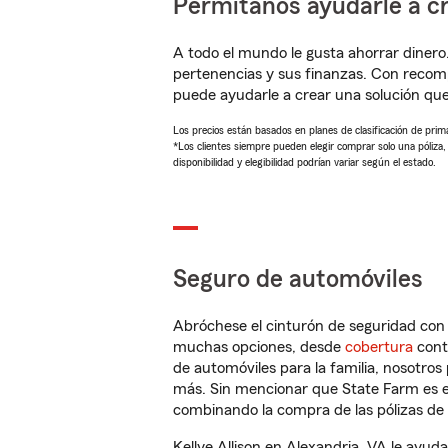
Permítanos ayudarle a cr
A todo el mundo le gusta ahorrar dinero
pertenencias y sus finanzas. Con recom
puede ayudarle a crear una solución qu
Los precios están basados en planes de clasificación de primas
*Los clientes siempre pueden elegir comprar solo una póliza
disponibilidad y elegibilidad podrían variar según el estado.
Seguro de automóviles
Abróchese el cinturón de seguridad co
muchas opciones, desde
cobertura
con
de automóviles para la familia, nosotro
más. Sin mencionar que State Farm es e
combinando la compra de las pólizas de 
Kellye Allison en Alexandria, VA le ayu