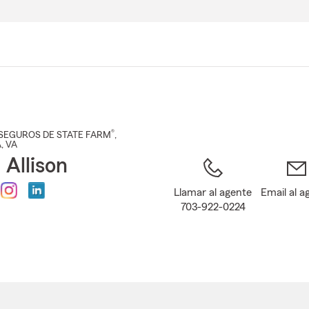
Pasar
al
contenido
principal
®
SEGUROS DE STATE FARM
,
A
, VA
 Allison
Llamar al agente
Email al a
703-922-0224