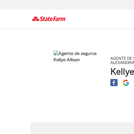
Comienzo
del
contenido
principal
AGENTE DE 
ALEXANDRI
Kellye