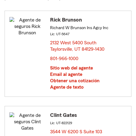
Rick Brunson
Richard W Brunson Ins Agcy Inc
Lic: UT-5647
2132 West 5400 South
Taylorsville, UT 84129-1430
opens in new window
801-966-1000
Sitio web del agente
Email al agente
Obtener una cotización
Agente de texto
Clint Gates
Lic: UT-822129
3544 W 6200 S Suite 103