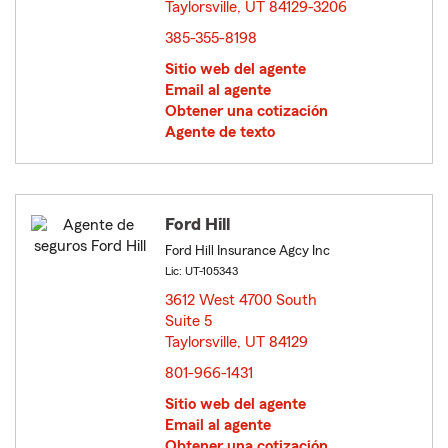
Taylorsville, UT 84129-3206
opens in new window
385-355-8198
Sitio web del agente
Email al agente
Obtener una cotización
Agente de texto
Ford Hill
Ford Hill Insurance Agcy Inc
Lic: UT-105343
3612 West 4700 South
Suite 5
Taylorsville, UT 84129
opens in new window
801-966-1431
Sitio web del agente
Email al agente
Obtener una cotización