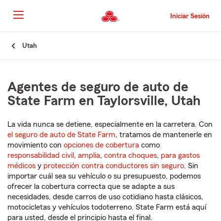
Pasar
al
Iniciar Sesión
contenido
principal
Comienzo
Utah
del
contenido
principal
Agentes de seguro de auto de
State Farm en Taylorsville, Utah
La vida nunca se detiene, especialmente en la carretera. Con
el seguro de auto de State Farm
, tratamos de mantenerle en
movimiento con
opciones de cobertura
como
responsabilidad civil
,
amplia
,
contra choques
,
para gastos
médicos
y
protección contra conductores sin seguro
. Sin
importar cuál sea su vehículo o su presupuesto, podemos
ofrecer la cobertura correcta que se adapte a sus
necesidades, desde carros de uso cotidiano hasta clásicos,
motocicletas y vehículos todoterreno. State Farm está aquí
para usted, desde el principio hasta el final.