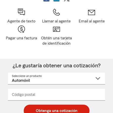
Agente de texto
Llamar al agente
Email al agente
Pagar una factura
Obtén una tarjeta
de identificación
¿Le gustaría obtener una cotización?
Seleccione un producto
Seleccione
un
nombre
de
producto
del
Código postal
Ingresa
Ingresa
_____
menú
un
un
desplegable
código
código
postal
postal
Obtenga una cotización
de
de