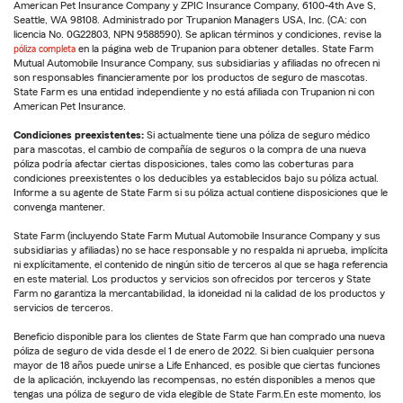
American Pet Insurance Company y ZPIC Insurance Company, 6100-4th Ave S,
Seattle, WA 98108. Administrado por Trupanion Managers USA, Inc. (CA: con
licencia No. 0G22803, NPN 9588590). Se aplican términos y condiciones, revise la
póliza completa
en la página web de Trupanion para obtener detalles. State Farm
Mutual Automobile Insurance Company, sus subsidiarias y afiliadas no ofrecen ni
son responsables financieramente por los productos de seguro de mascotas.
State Farm es una entidad independiente y no está afiliada con Trupanion ni con
American Pet Insurance.
Condiciones preexistentes:
Si actualmente tiene una póliza de seguro médico
para mascotas, el cambio de compañía de seguros o la compra de una nueva
póliza podría afectar ciertas disposiciones, tales como las coberturas para
condiciones preexistentes o los deducibles ya establecidos bajo su póliza actual.
Informe a su agente de State Farm si su póliza actual contiene disposiciones que le
convenga mantener.
State Farm (incluyendo State Farm Mutual Automobile Insurance Company y sus
subsidiarias y afiliadas) no se hace responsable y no respalda ni aprueba, implícita
ni explícitamente, el contenido de ningún sitio de terceros al que se haga referencia
en este material. Los productos y servicios son ofrecidos por terceros y State
Farm no garantiza la mercantabilidad, la idoneidad ni la calidad de los productos y
servicios de terceros.
Beneficio disponible para los clientes de State Farm que han comprado una nueva
póliza de seguro de vida desde el 1 de enero de 2022. Si bien cualquier persona
mayor de 18 años puede unirse a Life Enhanced, es posible que ciertas funciones
de la aplicación, incluyendo las recompensas, no estén disponibles a menos que
tengas una póliza de seguro de vida elegible de State Farm.En este momento, los