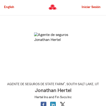
Pasar
al
English
Iniciar Sesión
contenido
principal
Comienzo
del
contenido
principal
®
AGENTE DE SEGUROS DE STATE FARM
,
SOUTH SALT LAKE
, UT
Jonathan Hertel
Hertel Ins and Fin Svcs Inc