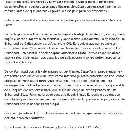
titulares de póliza en Florida y New York no son elegibles para el programa
completo.Ten en cuenta que algunos titulares de póliza pueden experimentar un
retraso antes de que una nueva póliza sea elegible para recompensas.
Esto no es una solicitud para comprar o vender productos de seguros de State
Farm.
La participación de Life Enhanced está sujeta a la elegibilidad del programa y varía
según el estado. Sujeto a los términos y condiciones del acuerdo. La aplicación Life
Enhanced está disponible para Android e iOS. Es posible que se requiera un
dispositivo móvil iOS o Android para usar todas las funciones del programa Life
Enhanced. Los clientes deben aceptar autorizar a State Farm a recopilar datos
sobre salud y bienestar. Los usuarios de aplicaciones móviles deben aceptar un
acuerdo de licencia.
De conformidad con la ley de impuestos pertinente, State Farm puede enviarte y
presentar ante el Servicio de Impuestos Internos y/u otra autoridad de impuestos
aplicable un Formulario 1099-MISC (ingresos misceláneos) por el canje de
recompensas de Life Enhanced, según corresponda. Tú eres el único responsable
de cualquier consecuencia fiscal que surja del canje de recompensas de Life
Enhanced. State Farm no provee asesoría fiscal ni legal. Es posible que desees
discutir las posibles consecuencias fiscales de tu participación en el programa Life
Enhanced con un asesor fiscal o legal.
Cada aseguradora de State Farm asume la exclusiva responsabilidad financiera
por sus propios productos.
State Farm Life Insurance Company (sin licencia en MA, NY ni WI)