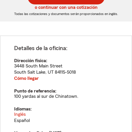
5
5
o continuar con una cotización
dígitos
dígitos
Todas las cotizaciones y documentos serán proporcionados en inglés.
Detalles de la oficina:
Dirección física:
3448 South Main Street
South Salt Lake
,
UT
84115-5018
Cómo llegar
Punto de referencia:
100 yardas al sur de Chinatown.
Idiomas:
Inglés
Español