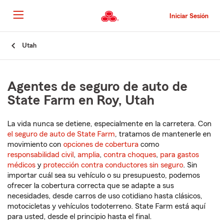
Pasar
al
Iniciar Sesión
contenido
principal
Comienzo
Utah
del
contenido
principal
Agentes de seguro de auto de
State Farm en Roy, Utah
La vida nunca se detiene, especialmente en la carretera. Con
el seguro de auto de State Farm
, tratamos de mantenerle en
movimiento con
opciones de cobertura
como
responsabilidad civil
,
amplia
,
contra choques
,
para gastos
médicos
y
protección contra conductores sin seguro
. Sin
importar cuál sea su vehículo o su presupuesto, podemos
ofrecer la cobertura correcta que se adapte a sus
necesidades, desde carros de uso cotidiano hasta clásicos,
motocicletas y vehículos todoterreno. State Farm está aquí
para usted, desde el principio hasta el final.