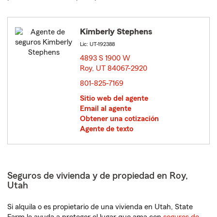
Kimberly Stephens
Lic: UT-192388
4893 S 1900 W
Roy, UT 84067-2920
opens in new window
801-825-7169
Sitio web del agente
Email al agente
Obtener una cotización
Agente de texto
Seguros de vivienda y de propiedad en Roy,
Utah
Si alquila o es propietario de una vivienda en Utah, State