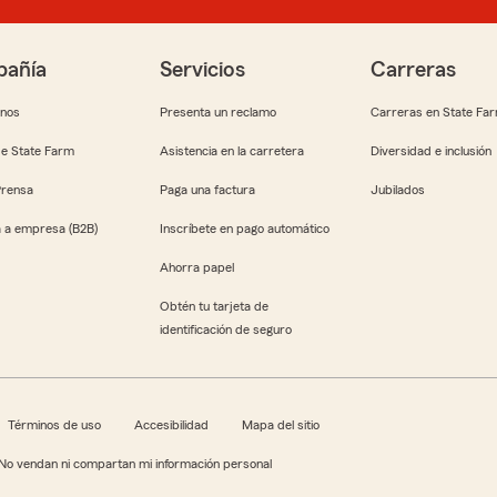
añía
Servicios
Carreras
anos
Presenta un reclamo
Carreras en State Fa
e State Farm
Asistencia en la carretera
Diversidad e inclusión
Prensa
Paga una factura
Jubilados
 a empresa (B2B)
Inscríbete en pago automático
Ahorra papel
Obtén tu tarjeta de
identificación de seguro
Términos de uso
Accesibilidad
Mapa del sitio
No vendan ni compartan mi información personal