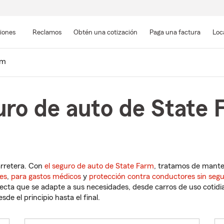
Pasar
al
siones
Reclamos
Obtén una cotización
Paga una factura
Loc
contenido
principal
em
uro de auto de State
arretera. Con
el seguro de auto de State Farm
, tratamos de mant
es
,
para gastos médicos
y
protección contra conductores sin seg
cta que se adapte a sus necesidades, desde carros de uso cotidian
de el principio hasta el final.