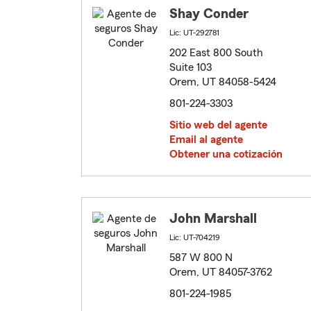
Shay Conder
Lic: UT-292781
202 East 800 South
Suite 103
Orem, UT 84058-5424
801-224-3303
Sitio web del agente
Email al agente
Obtener una cotización
John Marshall
Lic: UT-704219
587 W 800 N
Orem, UT 84057-3762
801-224-1985