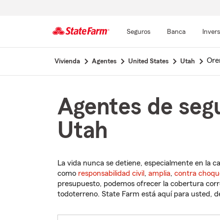
Seguros
Banca
Inver
Comienzo
Or
Vivienda
Agentes
United States
Utah
del
contenido
principal
Agentes de seg
Utah
La vida nunca se detiene, especialmente en la c
como
responsabilidad civil
,
amplia
,
contra choqu
presupuesto, podemos ofrecer la cobertura corre
todoterreno. State Farm está aquí para usted, des