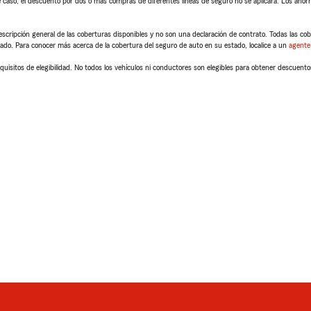
 caso, el descuento por dos o más compras de diferentes líneas de seguro no se aplicará. Los ahorro
scripción general de las coberturas disponibles y no son una declaración de contrato. Todas las cober
tado. Para conocer más acerca de la cobertura del seguro de auto en su estado, localice a un
agente
quisitos de elegibilidad. No todos los vehículos ni conductores son elegibles para obtener descuento