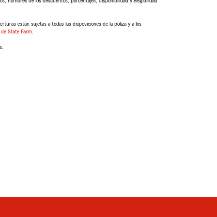
s, nombres de los descuentos, porcentajes, disponibilidad y elegibilidad
turas están sujetas a todas las disposiciones de la póliza y a los
 de State Farm
.
s.