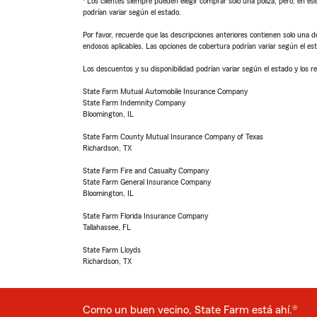
Los clientes siempre pueden elegir comprar solo una póliza, pero, en ese
podrían variar según el estado.
Por favor, recuerde que las descripciones anteriores contienen solo una de
endosos aplicables. Las opciones de cobertura podrían variar según el es
Los descuentos y su disponibilidad podrían variar según el estado y los re
State Farm Mutual Automobile Insurance Company
State Farm Indemnity Company
Bloomington, IL
State Farm County Mutual Insurance Company of Texas
Richardson, TX
State Farm Fire and Casualty Company
State Farm General Insurance Company
Bloomington, IL
State Farm Florida Insurance Company
Tallahassee, FL
State Farm Lloyds
Richardson, TX
Como un buen vecino, State Farm está ahí.®