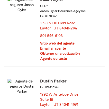
CLU®
Jason Oyler Insurance Agcy Inc
Lic: UT-103671
1398 N Hill Field Road
Layton, UT 84041-2147
opens in new window
801-546-6108
Sitio web del agente
Email al agente
Obtener una cotización
Agente de texto
Dustin Parker
Lic: UT-426104
1992 W Antelope Drive
Suite 1B
Layton, UT 84041-4974
opens in new window