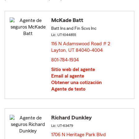
McKade Batt
Batt Ins and Fin Scvs Inc
Lic: UT-1044855
116 N Adamswood Road # 2
Layton, UT 84040-4004
opens in new window
801-784-1934
Sitio web del agente
Email al agente
Obtener una cotización
Agente de texto
Richard Dunkley
Lic: UT-63479
1706 N Heritage Park Blvd