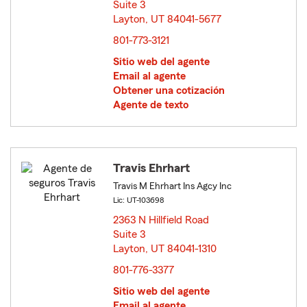
Suite 3
Layton, UT 84041-5677
opens in new window
801-773-3121
Sitio web del agente
Email al agente
Obtener una cotización
Agente de texto
Travis Ehrhart
Travis M Ehrhart Ins Agcy Inc
Lic: UT-103698
2363 N Hillfield Road
Suite 3
Layton, UT 84041-1310
opens in new window
801-776-3377
Sitio web del agente
Email al agente