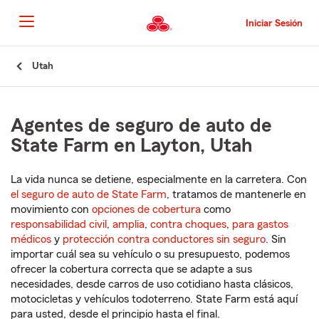
Pasar
al
Iniciar Sesión
contenido
principal
Comienzo
Utah
del
contenido
principal
Agentes de seguro de auto de
State Farm en Layton, Utah
La vida nunca se detiene, especialmente en la carretera. Con
el seguro de auto de State Farm
, tratamos de mantenerle en
movimiento con
opciones de cobertura
como
responsabilidad civil
,
amplia
,
contra choques
,
para gastos
médicos
y
protección contra conductores sin seguro
. Sin
importar cuál sea su vehículo o su presupuesto, podemos
ofrecer la cobertura correcta que se adapte a sus
necesidades, desde carros de uso cotidiano hasta clásicos,
motocicletas y vehículos todoterreno. State Farm está aquí
para usted, desde el principio hasta el final.