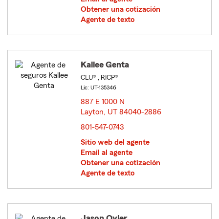
Obtener una cotización
Agente de texto
Kallee Genta
CLU® , RICP®
Lic: UT-135346
887 E 1000 N
Layton, UT 84040-2886
opens in new window
801-547-0743
Sitio web del agente
Email al agente
Obtener una cotización
Agente de texto
Jason Oyler