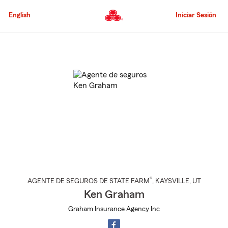
Pasar
al
English
Iniciar Sesión
contenido
principal
Comienzo
del
contenido
principal
®
AGENTE DE SEGUROS DE STATE FARM
,
KAYSVILLE
, UT
Ken Graham
Graham Insurance Agency Inc