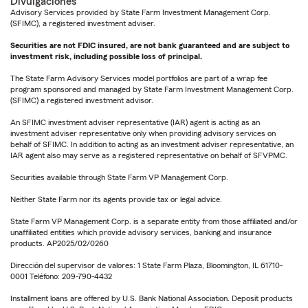
Divulgaciones
Advisory Services provided by State Farm Investment Management Corp.
(SFIMC), a registered investment adviser.
Securities are not FDIC insured, are not bank guaranteed and are subject to
investment risk, including possible loss of principal.
The State Farm Advisory Services model portfolios are part of a wrap fee
program sponsored and managed by State Farm Investment Management Corp.
(SFIMC) a registered investment advisor.
An SFIMC investment adviser representative (IAR) agent is acting as an
investment adviser representative only when providing advisory services on
behalf of SFIMC. In addition to acting as an investment adviser representative, an
IAR agent also may serve as a registered representative on behalf of SFVPMC.
Securities available through State Farm VP Management Corp.
Neither State Farm nor its agents provide tax or legal advice.
State Farm VP Management Corp. is a separate entity from those affiliated and/or
unaffiliated entities which provide advisory services, banking and insurance
products. AP2025/02/0260
Dirección del supervisor de valores: 1 State Farm Plaza, Bloomington, IL 61710-
0001 Teléfono: 209-790-4432
Installment loans are offered by U.S. Bank National Association. Deposit products