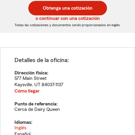
postal
postal
Obtenga una cotización
de
de
5
5
o continuar con una cotización
dígitos
dígitos
Todas las cotizaciones y documentos serán proporcionados en inglés.
Detalles de la oficina:
Dirección física:
577 Main Street
Kaysville
,
UT
84037-1137
Cómo llegar
Punto de referencia:
Cerca de Dairy Queen
Idiomas:
Inglés
Español