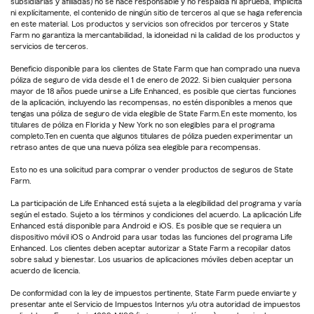
subsidiarias y afiliadas) no se hace responsable y no respalda ni aprueba, implícita
ni explícitamente, el contenido de ningún sitio de terceros al que se haga referencia
en este material. Los productos y servicios son ofrecidos por terceros y State
Farm no garantiza la mercantabilidad, la idoneidad ni la calidad de los productos y
servicios de terceros.
Beneficio disponible para los clientes de State Farm que han comprado una nueva
póliza de seguro de vida desde el 1 de enero de 2022. Si bien cualquier persona
mayor de 18 años puede unirse a Life Enhanced, es posible que ciertas funciones
de la aplicación, incluyendo las recompensas, no estén disponibles a menos que
tengas una póliza de seguro de vida elegible de State Farm.En este momento, los
titulares de póliza en Florida y New York no son elegibles para el programa
completo.Ten en cuenta que algunos titulares de póliza pueden experimentar un
retraso antes de que una nueva póliza sea elegible para recompensas.
Esto no es una solicitud para comprar o vender productos de seguros de State
Farm.
La participación de Life Enhanced está sujeta a la elegibilidad del programa y varía
según el estado. Sujeto a los términos y condiciones del acuerdo. La aplicación Life
Enhanced está disponible para Android e iOS. Es posible que se requiera un
dispositivo móvil iOS o Android para usar todas las funciones del programa Life
Enhanced. Los clientes deben aceptar autorizar a State Farm a recopilar datos
sobre salud y bienestar. Los usuarios de aplicaciones móviles deben aceptar un
acuerdo de licencia.
De conformidad con la ley de impuestos pertinente, State Farm puede enviarte y
presentar ante el Servicio de Impuestos Internos y/u otra autoridad de impuestos