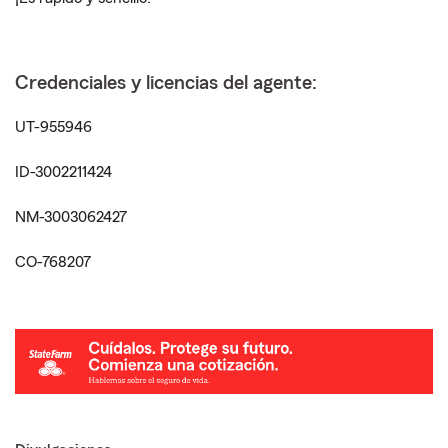
Credenciales y licencias del agente:
UT-955946
ID-3002211424
NM-3003062427
CO-768207