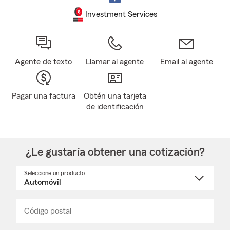
Investment Services
Agente de texto
Llamar al agente
Email al agente
Pagar una factura
Obtén una tarjeta
de identificación
¿Le gustaría obtener una cotización?
Seleccione un producto
Seleccione
un
nombre
de
producto
del
Código postal
Ingresa
Ingresa
_____
menú
un
un
desplegable
código
código