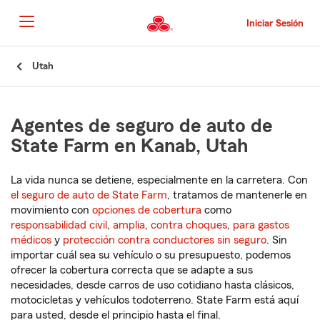
Pasar
al
Iniciar Sesión
contenido
principal
Comienzo
Utah
del
contenido
principal
Agentes de seguro de auto de
State Farm en Kanab, Utah
La vida nunca se detiene, especialmente en la carretera. Con
el seguro de auto de State Farm
, tratamos de mantenerle en
movimiento con
opciones de cobertura
como
responsabilidad civil
,
amplia
,
contra choques
,
para gastos
médicos
y
protección contra conductores sin seguro
. Sin
importar cuál sea su vehículo o su presupuesto, podemos
ofrecer la cobertura correcta que se adapte a sus
necesidades, desde carros de uso cotidiano hasta clásicos,
motocicletas y vehículos todoterreno. State Farm está aquí
para usted, desde el principio hasta el final.