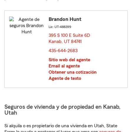
Brandon Hunt
Lic: UT-488399
395 S 100 E Suite 6D
Kanab, UT 84741
opens in new window
435-644-2683
Sitio web del agente
Email al agente
Obtener una cotización
Agente de texto
Seguros de vivienda y de propiedad en Kanab,
Utah
Si alquila o es propietario de una vivienda en Utah, State