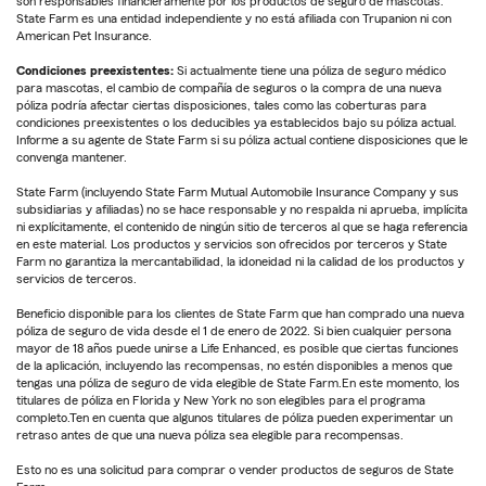
son responsables financieramente por los productos de seguro de mascotas.
State Farm es una entidad independiente y no está afiliada con Trupanion ni con
American Pet Insurance.
Condiciones preexistentes:
Si actualmente tiene una póliza de seguro médico
para mascotas, el cambio de compañía de seguros o la compra de una nueva
póliza podría afectar ciertas disposiciones, tales como las coberturas para
condiciones preexistentes o los deducibles ya establecidos bajo su póliza actual.
Informe a su agente de State Farm si su póliza actual contiene disposiciones que le
convenga mantener.
State Farm (incluyendo State Farm Mutual Automobile Insurance Company y sus
subsidiarias y afiliadas) no se hace responsable y no respalda ni aprueba, implícita
ni explícitamente, el contenido de ningún sitio de terceros al que se haga referencia
en este material. Los productos y servicios son ofrecidos por terceros y State
Farm no garantiza la mercantabilidad, la idoneidad ni la calidad de los productos y
servicios de terceros.
Beneficio disponible para los clientes de State Farm que han comprado una nueva
póliza de seguro de vida desde el 1 de enero de 2022. Si bien cualquier persona
mayor de 18 años puede unirse a Life Enhanced, es posible que ciertas funciones
de la aplicación, incluyendo las recompensas, no estén disponibles a menos que
tengas una póliza de seguro de vida elegible de State Farm.En este momento, los
titulares de póliza en Florida y New York no son elegibles para el programa
completo.Ten en cuenta que algunos titulares de póliza pueden experimentar un
retraso antes de que una nueva póliza sea elegible para recompensas.
Esto no es una solicitud para comprar o vender productos de seguros de State