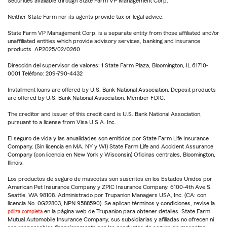
Securities available through State Farm VP Management Corp.
Neither State Farm nor its agents provide tax or legal advice.
State Farm VP Management Corp. is a separate entity from those affiliated and/or
unaffiliated entities which provide advisory services, banking and insurance
products. AP2025/02/0260
Dirección del supervisor de valores: 1 State Farm Plaza, Bloomington, IL 61710-
0001 Teléfono: 209-790-4432
Installment loans are offered by U.S. Bank National Association. Deposit products
are offered by U.S. Bank National Association. Member FDIC.
The creditor and issuer of this credit card is U.S. Bank National Association,
pursuant to a license from Visa U.S.A. Inc.
El seguro de vida y las anualidades son emitidos por State Farm Life Insurance
Company. (Sin licencia en MA, NY y WI) State Farm Life and Accident Assurance
Company (con licencia en New York y Wisconsin) Oficinas centrales, Bloomington,
Illinois.
Los productos de seguro de mascotas son suscritos en los Estados Unidos por
American Pet Insurance Company y ZPIC Insurance Company, 6100-4th Ave S,
Seattle, WA 98108. Administrado por Trupanion Managers USA, Inc. (CA: con
licencia No. 0G22803, NPN 9588590). Se aplican términos y condiciones, revise la
póliza completa
en la página web de Trupanion para obtener detalles. State Farm
Mutual Automobile Insurance Company, sus subsidiarias y afiliadas no ofrecen ni