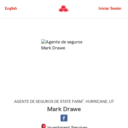
Pasar
al
English
Iniciar Sesión
contenido
principal
Comienzo
del
contenido
principal
®
AGENTE DE SEGUROS DE STATE FARM
,
HURRICANE
, UT
Mark Drawe
Investment Services