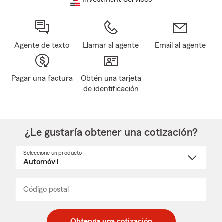
Agente de texto
Llamar al agente
Email al agente
Pagar una factura
Obtén una tarjeta
de identificación
¿Le gustaría obtener una cotización?
Seleccione un producto
Seleccione
un
nombre
de
producto
del
Código postal
Ingresa
Ingresa
_____
menú
un
un
desplegable
código
código
postal
postal
Obtenga una cotización