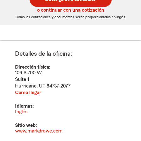
de
de
5
5
o continuar con una cotización
dígitos
dígitos
Todas las cotizaciones y documentos serán proporcionados en inglés.
Detalles de la oficina:
Dirección física:
109 S 700 W
Suite 1
Hurricane
,
UT
84737-2077
Cómo llegar
Idiomas:
Inglés
Sitio web:
www.markdrawe.com