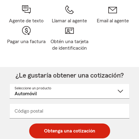
Agente de texto
Llamar al agente
Email al agente
Pagar una factura
Obtén una tarjeta
de identificación
¿Le gustaría obtener una cotización?
Seleccione un producto
Seleccione
un
nombre
de
producto
del
Código postal
Ingresa
Ingresa
_____
menú
un
un
desplegable
código
código
postal
postal
Obtenga una cotización
de
de