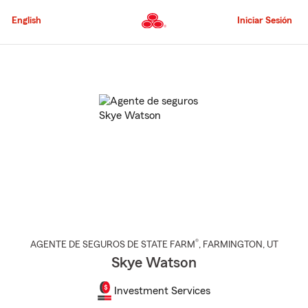
Pasar
al
English
Iniciar Sesión
contenido
principal
Comienzo
del
contenido
principal
®
AGENTE DE SEGUROS DE STATE FARM
,
FARMINGTON
, UT
Skye Watson
Investment Services