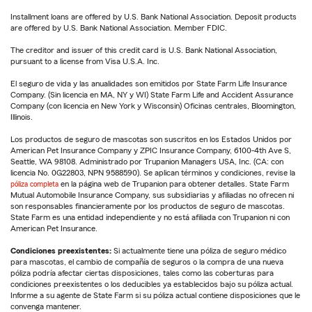
Installment loans are offered by U.S. Bank National Association. Deposit products
are offered by U.S. Bank National Association. Member FDIC.
The creditor and issuer of this credit card is U.S. Bank National Association,
pursuant to a license from Visa U.S.A. Inc.
El seguro de vida y las anualidades son emitidos por State Farm Life Insurance
Company. (Sin licencia en MA, NY y WI) State Farm Life and Accident Assurance
Company (con licencia en New York y Wisconsin) Oficinas centrales, Bloomington,
Illinois.
Los productos de seguro de mascotas son suscritos en los Estados Unidos por
American Pet Insurance Company y ZPIC Insurance Company, 6100-4th Ave S,
Seattle, WA 98108. Administrado por Trupanion Managers USA, Inc. (CA: con
licencia No. 0G22803, NPN 9588590). Se aplican términos y condiciones, revise la
póliza completa
en la página web de Trupanion para obtener detalles. State Farm
Mutual Automobile Insurance Company, sus subsidiarias y afiliadas no ofrecen ni
son responsables financieramente por los productos de seguro de mascotas.
State Farm es una entidad independiente y no está afiliada con Trupanion ni con
American Pet Insurance.
Condiciones preexistentes:
Si actualmente tiene una póliza de seguro médico
para mascotas, el cambio de compañía de seguros o la compra de una nueva
póliza podría afectar ciertas disposiciones, tales como las coberturas para
condiciones preexistentes o los deducibles ya establecidos bajo su póliza actual.
Informe a su agente de State Farm si su póliza actual contiene disposiciones que le
convenga mantener.