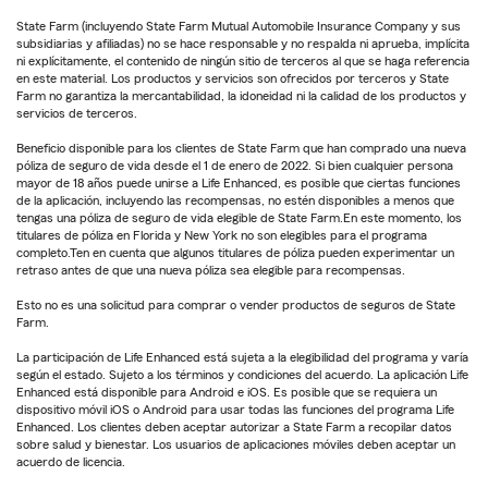
State Farm (incluyendo State Farm Mutual Automobile Insurance Company y sus
subsidiarias y afiliadas) no se hace responsable y no respalda ni aprueba, implícita
ni explícitamente, el contenido de ningún sitio de terceros al que se haga referencia
en este material. Los productos y servicios son ofrecidos por terceros y State
Farm no garantiza la mercantabilidad, la idoneidad ni la calidad de los productos y
servicios de terceros.
Beneficio disponible para los clientes de State Farm que han comprado una nueva
póliza de seguro de vida desde el 1 de enero de 2022. Si bien cualquier persona
mayor de 18 años puede unirse a Life Enhanced, es posible que ciertas funciones
de la aplicación, incluyendo las recompensas, no estén disponibles a menos que
tengas una póliza de seguro de vida elegible de State Farm.En este momento, los
titulares de póliza en Florida y New York no son elegibles para el programa
completo.Ten en cuenta que algunos titulares de póliza pueden experimentar un
retraso antes de que una nueva póliza sea elegible para recompensas.
Esto no es una solicitud para comprar o vender productos de seguros de State
Farm.
La participación de Life Enhanced está sujeta a la elegibilidad del programa y varía
según el estado. Sujeto a los términos y condiciones del acuerdo. La aplicación Life
Enhanced está disponible para Android e iOS. Es posible que se requiera un
dispositivo móvil iOS o Android para usar todas las funciones del programa Life
Enhanced. Los clientes deben aceptar autorizar a State Farm a recopilar datos
sobre salud y bienestar. Los usuarios de aplicaciones móviles deben aceptar un
acuerdo de licencia.