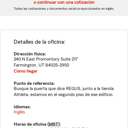
5
5
o continuar con una cotización
dígitos
dígitos
Todas las cotizaciones y documentos serán proporcionados en inglés.
Detalles de la oficina:
Dirección física:
240 N East Promontory Suite 217
Farmington
,
UT
84025-2950
Cómo llegar
Punto de referencia:
Busque la puerta que dice REGUS, junto a la tienda
Athleta; estamos en el segundo piso de ese edificio.
Idiomas:
Inglés
Horas de oficina (
MST
):