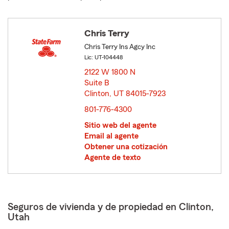
Chris Terry
Chris Terry Ins Agcy Inc
Lic: UT-104448
2122 W 1800 N
Suite B
Clinton, UT 84015-7923
opens in new window
801-776-4300
Sitio web del agente
Email al agente
Obtener una cotización
Agente de texto
Seguros de vivienda y de propiedad en Clinton,
Utah