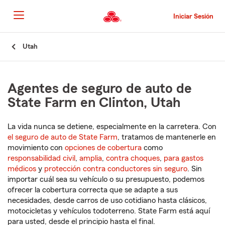
Pasar
al
Iniciar Sesión
contenido
principal
Comienzo
Utah
del
contenido
principal
Agentes de seguro de auto de
State Farm en Clinton, Utah
La vida nunca se detiene, especialmente en la carretera. Con
el seguro de auto de State Farm
, tratamos de mantenerle en
movimiento con
opciones de cobertura
como
responsabilidad civil
,
amplia
,
contra choques
,
para gastos
médicos
y
protección contra conductores sin seguro
. Sin
importar cuál sea su vehículo o su presupuesto, podemos
ofrecer la cobertura correcta que se adapte a sus
necesidades, desde carros de uso cotidiano hasta clásicos,
motocicletas y vehículos todoterreno. State Farm está aquí
para usted, desde el principio hasta el final.