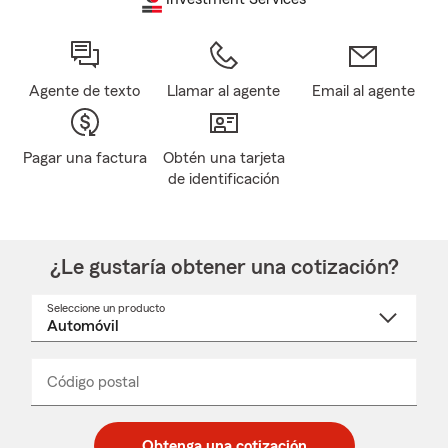
Agente de texto
Llamar al agente
Email al agente
Pagar una factura
Obtén una tarjeta
de identificación
¿Le gustaría obtener una cotización?
Seleccione un producto
Seleccione
un
nombre
de
producto
del
Código postal
Ingresa
Ingresa
_____
menú
un
un
desplegable
código
código
postal
postal
Obtenga una cotización