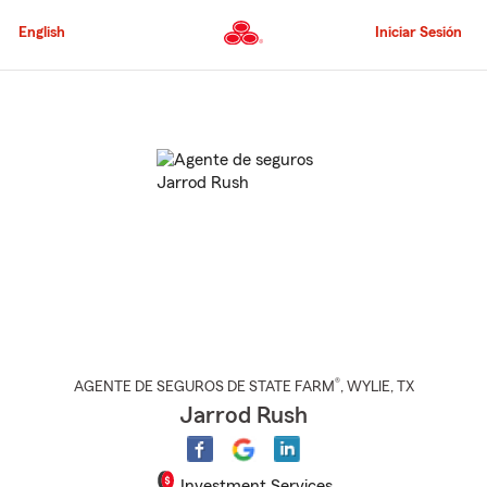
Pasar
al
English
Iniciar Sesión
contenido
principal
Comienzo
del
contenido
principal
®
AGENTE DE SEGUROS DE STATE FARM
,
WYLIE
, TX
Jarrod Rush
Investment Services