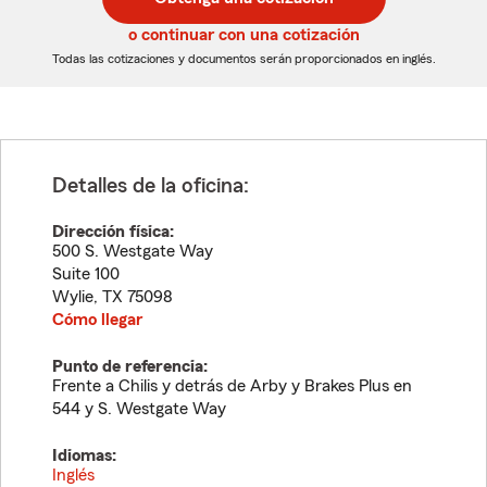
de
de
5
5
o continuar con una cotización
dígitos
dígitos
Todas las cotizaciones y documentos serán proporcionados en inglés.
Detalles de la oficina:
Dirección física:
500 S. Westgate Way
Suite 100
Wylie
,
TX
75098
Cómo llegar
Punto de referencia:
Frente a Chilis y detrás de Arby y Brakes Plus en
544 y S. Westgate Way
Idiomas:
Inglés