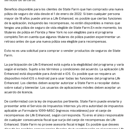
servicios de terceros.
Beneficio disponible para los clientes de State Farm que han comprado una nueva
póliza de seguro de vida desde el 1 de enero de 2022. Si bien cualquier persona
mayor de 18 años puede unirse a Life Enhanced, es posible que ciertas funciones
de la aplicación, incluyendo las recompensas, no estén disponibles a menos que
tengas una póliza de seguro de vida elegible de State Farm.En este momento, los
titulares de póliza en Florida y New York no son elegibles para el programa
completo.Ten en cuenta que algunos titulares de póliza pueden experimentar un
retraso antes de que una nueva póliza sea elegible para recompensas.
Esto no es una solicitud para comprar o vender productos de seguros de State
Farm.
La participación de Life Enhanced está sujeta a la elegibilidad del programa y varía
según el estado. Sujeto a los términos y condiciones del acuerdo. La aplicación Life
Enhanced está disponible para Android e iOS. Es posible que se requiera un
dispositivo móvil iOS o Android para usar todas las funciones del programa Life
Enhanced. Los clientes deben aceptar autorizar a State Farm a recopilar datos
sobre salud y bienestar. Los usuarios de aplicaciones móviles deben aceptar un
acuerdo de licencia.
De conformidad con la ley de impuestos pertinente, State Farm puede enviarte y
presentar ante el Servicio de Impuestos Internos y/u otra autoridad de impuestos
aplicable un Formulario 1099-MISC (ingresos misceláneos) por el canje de
recompensas de Life Enhanced, según corresponda. Tú eres el único responsable
de cualquier consecuencia fiscal que surja del canje de recompensas de Life
Enhanced. State Farm no provee asesoría fiscal ni legal. Es posible que desees