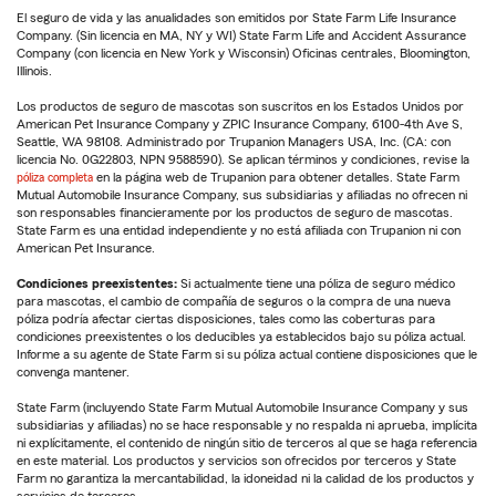
El seguro de vida y las anualidades son emitidos por State Farm Life Insurance
Company. (Sin licencia en MA, NY y WI) State Farm Life and Accident Assurance
Company (con licencia en New York y Wisconsin) Oficinas centrales, Bloomington,
Illinois.
Los productos de seguro de mascotas son suscritos en los Estados Unidos por
American Pet Insurance Company y ZPIC Insurance Company, 6100-4th Ave S,
Seattle, WA 98108. Administrado por Trupanion Managers USA, Inc. (CA: con
licencia No. 0G22803, NPN 9588590). Se aplican términos y condiciones, revise la
póliza completa
en la página web de Trupanion para obtener detalles. State Farm
Mutual Automobile Insurance Company, sus subsidiarias y afiliadas no ofrecen ni
son responsables financieramente por los productos de seguro de mascotas.
State Farm es una entidad independiente y no está afiliada con Trupanion ni con
American Pet Insurance.
Condiciones preexistentes:
Si actualmente tiene una póliza de seguro médico
para mascotas, el cambio de compañía de seguros o la compra de una nueva
póliza podría afectar ciertas disposiciones, tales como las coberturas para
condiciones preexistentes o los deducibles ya establecidos bajo su póliza actual.
Informe a su agente de State Farm si su póliza actual contiene disposiciones que le
convenga mantener.
State Farm (incluyendo State Farm Mutual Automobile Insurance Company y sus
subsidiarias y afiliadas) no se hace responsable y no respalda ni aprueba, implícita
ni explícitamente, el contenido de ningún sitio de terceros al que se haga referencia
en este material. Los productos y servicios son ofrecidos por terceros y State
Farm no garantiza la mercantabilidad, la idoneidad ni la calidad de los productos y