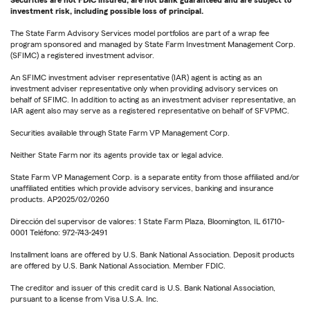
Securities are not FDIC insured, are not bank guaranteed and are subject to
investment risk, including possible loss of principal.
The State Farm Advisory Services model portfolios are part of a wrap fee
program sponsored and managed by State Farm Investment Management Corp.
(SFIMC) a registered investment advisor.
An SFIMC investment adviser representative (IAR) agent is acting as an
investment adviser representative only when providing advisory services on
behalf of SFIMC. In addition to acting as an investment adviser representative, an
IAR agent also may serve as a registered representative on behalf of SFVPMC.
Securities available through State Farm VP Management Corp.
Neither State Farm nor its agents provide tax or legal advice.
State Farm VP Management Corp. is a separate entity from those affiliated and/or
unaffiliated entities which provide advisory services, banking and insurance
products. AP2025/02/0260
Dirección del supervisor de valores: 1 State Farm Plaza, Bloomington, IL 61710-
0001 Teléfono: 972-743-2491
Installment loans are offered by U.S. Bank National Association. Deposit products
are offered by U.S. Bank National Association. Member FDIC.
The creditor and issuer of this credit card is U.S. Bank National Association,
pursuant to a license from Visa U.S.A. Inc.