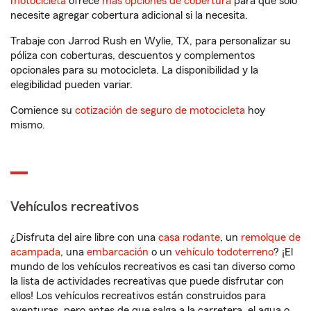
motocicleta
ofrece
más opciones de cobertura
para que solo
necesite agregar cobertura adicional si la necesita.
Trabaje con Jarrod Rush en Wylie, TX, para personalizar su
póliza con coberturas, descuentos y complementos
opcionales para su motocicleta. La disponibilidad y la
elegibilidad pueden variar.
Comience su
cotización de seguro de motocicleta
hoy
mismo.
Vehículos recreativos
¿Disfruta del aire libre con una
casa rodante
, un
remolque de
acampada
, una
embarcación
o un
vehículo todoterreno
? ¡El
mundo de los vehículos recreativos es casi tan diverso como
la lista de actividades recreativas que puede disfrutar con
ellos! Los vehículos recreativos están construidos para
aventuras, pero antes de que salga a la carretera, el agua o