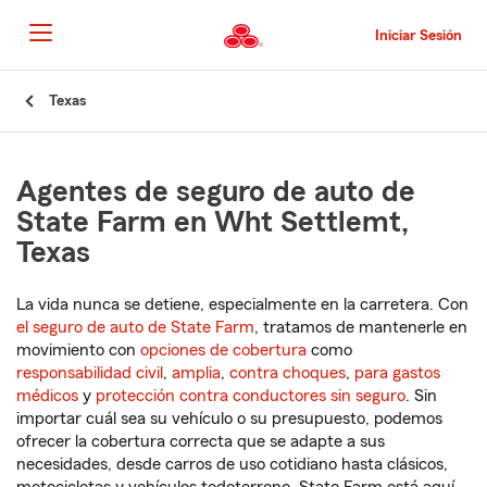
Pasar
al
Iniciar Sesión
contenido
principal
Comienzo
Texas
del
contenido
principal
Agentes de seguro de auto de
State Farm en Wht Settlemt,
Texas
La vida nunca se detiene, especialmente en la carretera. Con
el seguro de auto de State Farm
, tratamos de mantenerle en
movimiento con
opciones de cobertura
como
responsabilidad civil
,
amplia
,
contra choques
,
para gastos
médicos
y
protección contra conductores sin seguro
. Sin
importar cuál sea su vehículo o su presupuesto, podemos
ofrecer la cobertura correcta que se adapte a sus
necesidades, desde carros de uso cotidiano hasta clásicos,