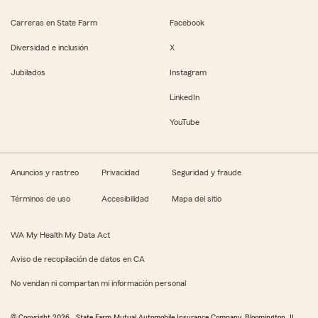
Carreras en State Farm
Facebook
Diversidad e inclusión
X
Jubilados
Instagram
LinkedIn
YouTube
Anuncios y rastreo
Privacidad
Seguridad y fraude
Términos de uso
Accesibilidad
Mapa del sitio
WA My Health My Data Act
Aviso de recopilación de datos en CA
No vendan ni compartan mi información personal
© Copyright
2026
, State Farm Mutual Automobile Insurance Company, Bloomington, IL