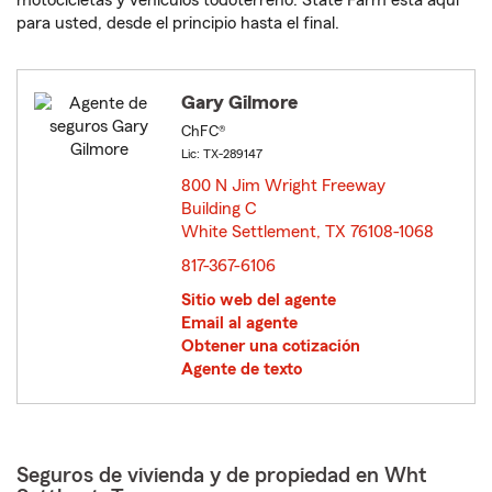
motocicletas y vehículos todoterreno. State Farm está aquí
para usted, desde el principio hasta el final.
Gary Gilmore
ChFC®
Lic: TX-289147
800 N Jim Wright Freeway
Building C
White Settlement, TX 76108-1068
opens in new window
817-367-6106
Sitio web del agente
Email al agente
Obtener una cotización
Agente de texto
Seguros de vivienda y de propiedad en Wht