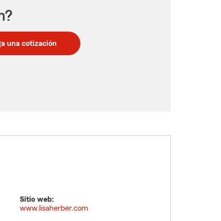
n?
a una cotización
Sitio web:
www.lisaherber.com