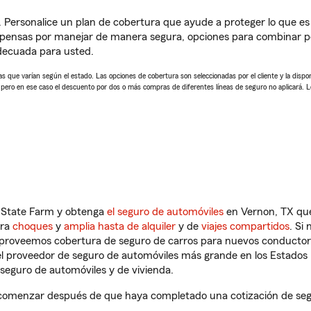
. Personalice un plan de cobertura que ayude a proteger lo que es 
pensas por manejar de manera segura, opciones para combinar pó
adecuada para usted.
 que varían según el estado. Las opciones de cobertura son seleccionadas por el cliente y la disponib
, pero en ese caso el descuento por dos o más compras de diferentes líneas de seguro no aplicará. 
n State Farm y obtenga
el seguro de automóviles
en Vernon, TX que
tra
choques
y
amplia hasta de alquiler
y de
viajes compartidos
. Si
s proveemos cobertura de seguro de carros para nuevos conductores
l proveedor de seguro de automóviles más grande en los Estados
seguro de automóviles y de vivienda.
comenzar después de que haya completado una cotización de segur