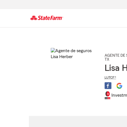
Comienzo
del
contenido
principal
AGENTE DE 
TX
Lisa 
LUTCF®
Investm