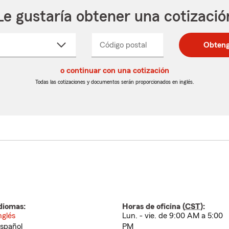
Le gustaría obtener una cotizació
cione
Código postal
Ingresa
Ingresa
Obteng
_____
un
un
re
código
código
cto
o continuar con una cotización
postal
postal
de
de
Todas las cotizaciones y documentos serán proporcionados en inglés.
egable
5
5
dígitos
dígitos
diomas:
Horas de oficina (
CST
):
nglés
Lun. - vie. de 9:00 AM a 5:00
spañol
PM