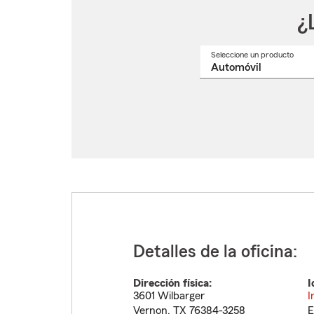
¿
Seleccione un producto
Selec
un
nomb
de
produ
del
menú
despl
Detalles de la oficina:
Dirección física:
I
3601 Wilbarger
I
Vernon
,
TX
76384-3258
E