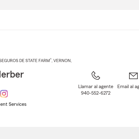
Pasar
al
contenido
principal
®
SEGUROS DE STATE FARM
,
VERNON
,
Herber
Llamar al agente
Email al a
940-552-6272
ent Services