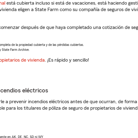
nal
está cubierta incluso si está de vacaciones, está haciendo gest
vivienda eligen a State Farm como su compañía de seguros de viv
comenzar después de que haya completado una cotización de segur
completa de la propiedad cubierta y de las pérdidas cubiertas.
y State Farm Archive.
opietarios de vivienda
. ¡Es rápido y sencillo!
ncendios eléctricos
e a prevenir incendios eléctricos antes de que ocurran, de forma 
le para los titulares de póliza de seguro de propietarios de vivie
lmente en AK, DE, NC, SD ni WY