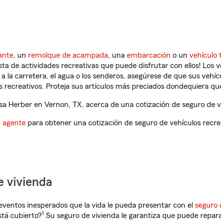
ante
, un
remolque de acampada
, una
embarcación
o un
vehículo 
ista de actividades recreativas que puede disfrutar con ellos! Los 
a la carretera, el agua o los senderos, asegúrese de que sus vehí
 recreativos. Proteja sus artículos más preciados dondequiera qu
a Herber en Vernon, TX, acerca de una cotización de seguro de ve
n agente
para obtener una cotización de seguro de vehículos recre
e vivienda
eventos inesperados que la vida le pueda presentar con el
seguro 
1
tá cubierto?
Su seguro de vivienda le garantiza que puede repara