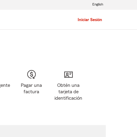
English
Iniciar Sesión
gente
Pagar una
Obtén una
factura
tarjeta de
identificación