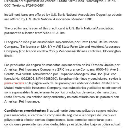
Dirección del supervisor de valores: 1 State Farm Plaza, Bloomington, IL 61710-
0001 Teléfono: 972-743-2491
Installment loans are offered by U.S. Bank National Association. Deposit products
are offered by U.S. Bank National Association. Member FDIC.
The creditor and issuer of this credit card is U.S. Bank National Association,
pursuant to a license from Visa U.S.A. Inc.
El seguro de vida y las anualidades son emitidos por State Farm Life Insurance
Company. (Sin licencia en MA, NY y WI) State Farm Life and Accident Assurance
Company (con licencia en New York y Wisconsin) Oficinas centrales, Bloomington,
Illinois.
Los productos de seguro de mascotas son suscritos en los Estados Unidos por
American Pet Insurance Company y ZPIC Insurance Company, 6100-4th Ave S,
Seattle, WA 98108. Administrado por Trupanion Managers USA, Inc. (CA: con
licencia No. 0G22803, NPN 9588590). Se aplican términos y condiciones, revise la
póliza completa
en la página web de Trupanion para obtener detalles. State Farm
Mutual Automobile Insurance Company, sus subsidiarias y afiliadas no ofrecen ni
son responsables financieramente por los productos de seguro de mascotas.
State Farm es una entidad independiente y no está afiliada con Trupanion ni con
American Pet Insurance.
Condiciones preexistentes:
Si actualmente tiene una póliza de seguro médico
para mascotas, el cambio de compañía de seguros o la compra de una nueva
póliza podría afectar ciertas disposiciones, tales como las coberturas para
condiciones preexistentes o los deducibles ya establecidos bajo su póliza actual.