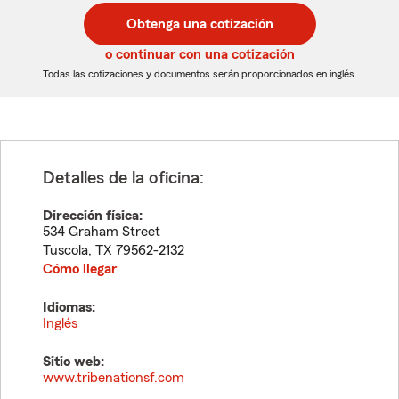
postal
postal
Obtenga una cotización
de
de
5
5
o continuar con una cotización
dígitos
dígitos
Todas las cotizaciones y documentos serán proporcionados en inglés.
Detalles de la oficina:
Dirección física:
534 Graham Street
Tuscola
,
TX
79562-2132
Cómo llegar
Idiomas:
Inglés
Sitio web:
www.tribenationsf.com