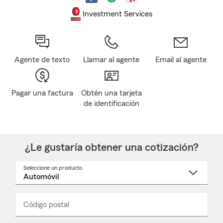
Investment Services
Agente de texto
Llamar al agente
Email al agente
Pagar una factura
Obtén una tarjeta
de identificación
¿Le gustaría obtener una cotización?
Seleccione un producto
Seleccione
un
nombre
de
producto
del
Código postal
Ingresa
Ingresa
_____
menú
un
un
desplegable
código
código