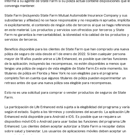
Informe a su agente de State Farm si su póliza actual contiene disposiciones que le
convenga mantener.
State Farm (incluyendo State Farm Mutual Automobile Insurance Company y sus
subsidiarias y afiliadas) no se hace responsable y no respalda ni aprueba, implícita
ni explícitamente, el contenido de ningún sitio de terceros al que se haga referencia
en este material. Los productos y servicios son ofrecidos por terceros y State
Farm no garantiza la mercantabilidad, la idoneidad ni la calidad de los productos y
servicios de terceros.
Beneficio disponible para los clientes de State Farm que han comprado una nueva
póliza de seguro de vida desde el 1 de enero de 2022. Si bien cualquier persona
mayor de 18 años puede unirse a Life Enhanced, es posible que ciertas funciones
de la aplicación, incluyendo las recompensas, no estén disponibles a menos que
tengas una póliza de seguro de vida elegible de State Farm.En este momento, los
titulares de póliza en Florida y New York no son elegibles para el programa
completo.Ten en cuenta que algunos titulares de póliza pueden experimentar un
retraso antes de que una nueva póliza sea elegible para recompensas.
Esto no es una solicitud para comprar o vender productos de seguros de State
Farm.
La participación de Life Enhanced está sujeta a la elegibilidad del programa y varía
según el estado. Sujeto a los términos y condiciones del acuerdo. La aplicación Life
Enhanced está disponible para Android e iOS. Es posible que se requiera un
dispositivo móvil iOS o Android para usar todas las funciones del programa Life
Enhanced. Los clientes deben aceptar autorizar a State Farm a recopilar datos
sobre salud y bienestar. Los usuarios de aplicaciones móviles deben aceptar un