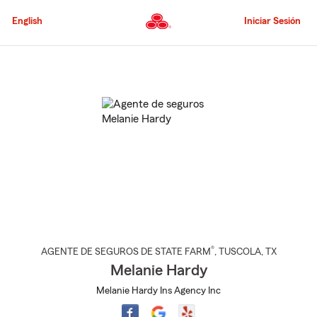
Pasar
al
English
Iniciar Sesión
contenido
principal
Comienzo
del
contenido
principal
®
AGENTE DE SEGUROS DE STATE FARM
,
TUSCOLA
, TX
Melanie Hardy
Melanie Hardy Ins Agency Inc