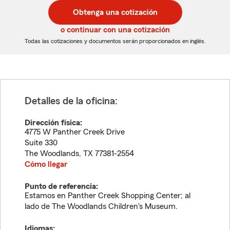
postal
postal
Obtenga una cotización
de
de
5
5
o continuar con una cotización
dígitos
dígitos
Todas las cotizaciones y documentos serán proporcionados en inglés.
Detalles de la oficina:
Dirección física:
4775 W Panther Creek Drive
Suite 330
The Woodlands
,
TX
77381-2554
Cómo llegar
Punto de referencia:
Estamos en Panther Creek Shopping Center; al
lado de The Woodlands Children's Museum.
Idiomas: