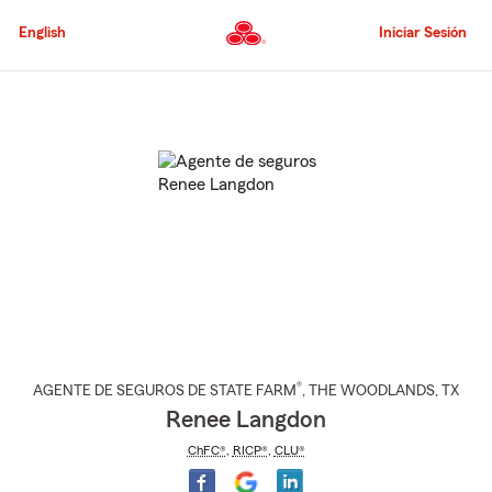
Pasar
al
English
Iniciar Sesión
contenido
principal
Comienzo
del
contenido
principal
®
AGENTE DE SEGUROS DE STATE FARM
,
THE WOODLANDS
, TX
Renee Langdon
ChFC®
,
RICP®
,
CLU®