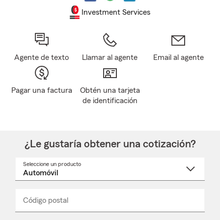
Investment Services
Agente de texto
Llamar al agente
Email al agente
Pagar una factura
Obtén una tarjeta
de identificación
¿Le gustaría obtener una cotización?
Seleccione un producto
Seleccione
un
nombre
de
producto
del
Código postal
Ingresa
Ingresa
_____
menú
un
un
desplegable
código
código