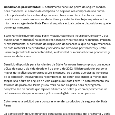
Condiciones preexistentes:
Si actualmente tiene una póliza de seguro médico
para mascotas, el cambio de compañía de seguros o la compra de una nueva
póliza podría afectar ciertas disposiciones, tales como las coberturas para
condiciones preexistentes o los deducibles ya establecidos bajo su póliza actual.
Informe a su agente de State Farm si su póliza actual contiene disposiciones que le
convenga mantener.
State Farm (incluyendo State Farm Mutual Automobile Insurance Company y sus
subsidiarias y afiliadas) no se hace responsable y no respalda ni aprueba, implícita
ni explícitamente, el contenido de ningún sitio de terceros al que se haga referencia
en este material. Los productos y servicios son ofrecidos por terceros y State
Farm no garantiza la mercantabilidad, la idoneidad ni la calidad de los productos y
servicios de terceros.
Beneficio disponible para los clientes de State Farm que han comprado una nueva
póliza de seguro de vida desde el 1 de enero de 2022. Si bien cualquier persona
mayor de 18 años puede unirse a Life Enhanced, es posible que ciertas funciones
de la aplicación, incluyendo las recompensas, no estén disponibles a menos que
tengas una póliza de seguro de vida elegible de State Farm.En este momento, los
titulares de póliza en Florida y New York no son elegibles para el programa
completo.Ten en cuenta que algunos titulares de póliza pueden experimentar un
retraso antes de que una nueva póliza sea elegible para recompensas.
Esto no es una solicitud para comprar o vender productos de seguros de State
Farm.
La participación de Life Enhanced está sujeta a la elegibilidad del programa y varía