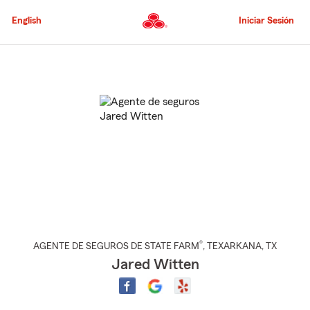
Pasar
al
English
Iniciar Sesión
contenido
principal
Comienzo
del
contenido
principal
®
AGENTE DE SEGUROS DE STATE FARM
,
TEXARKANA
, TX
Jared Witten