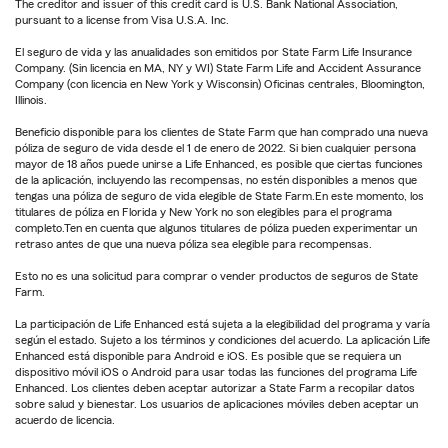
The creditor and issuer of this credit card is U.S. Bank National Association,
pursuant to a license from Visa U.S.A. Inc.
El seguro de vida y las anualidades son emitidos por State Farm Life Insurance
Company. (Sin licencia en MA, NY y WI) State Farm Life and Accident Assurance
Company (con licencia en New York y Wisconsin) Oficinas centrales, Bloomington,
Illinois.
Beneficio disponible para los clientes de State Farm que han comprado una nueva
póliza de seguro de vida desde el 1 de enero de 2022. Si bien cualquier persona
mayor de 18 años puede unirse a Life Enhanced, es posible que ciertas funciones
de la aplicación, incluyendo las recompensas, no estén disponibles a menos que
tengas una póliza de seguro de vida elegible de State Farm.En este momento, los
titulares de póliza en Florida y New York no son elegibles para el programa
completo.Ten en cuenta que algunos titulares de póliza pueden experimentar un
retraso antes de que una nueva póliza sea elegible para recompensas.
Esto no es una solicitud para comprar o vender productos de seguros de State
Farm.
La participación de Life Enhanced está sujeta a la elegibilidad del programa y varía
según el estado. Sujeto a los términos y condiciones del acuerdo. La aplicación Life
Enhanced está disponible para Android e iOS. Es posible que se requiera un
dispositivo móvil iOS o Android para usar todas las funciones del programa Life
Enhanced. Los clientes deben aceptar autorizar a State Farm a recopilar datos
sobre salud y bienestar. Los usuarios de aplicaciones móviles deben aceptar un
acuerdo de licencia.