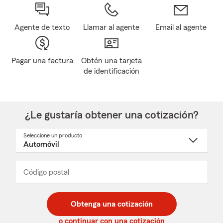
Agente de texto
Llamar al agente
Email al agente
Pagar una factura
Obtén una tarjeta
de identificación
¿Le gustaría obtener una cotización?
Seleccione un producto
Seleccione
un
nombre
de
producto
del
Código postal
Ingresa
Ingresa
_____
menú
un
un
desplegable
código
código
postal
postal
Obtenga una cotización
de
de
5
5
o continuar con una cotización