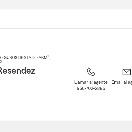
Pasar
al
contenido
principal
®
SEGUROS DE STATE FARM
,
TX
Resendez
Llamar al agente
Email al a
956-702-2886