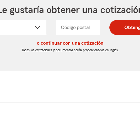
Le gustaría obtener una cotizació
cione
Código postal
Ingresa
Ingresa
Obteng
_____
un
un
re
código
código
cto
o continuar con una cotización
postal
postal
de
de
Todas las cotizaciones y documentos serán proporcionados en inglés.
egable
5
5
dígitos
dígitos