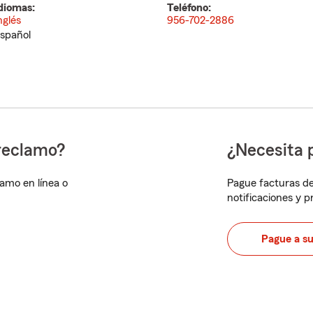
diomas:
Teléfono:
nglés
956-702-2886
spañol
reclamo?
¿Necesita 
lamo en línea o
Pague facturas de
notificaciones y 
Pague a s