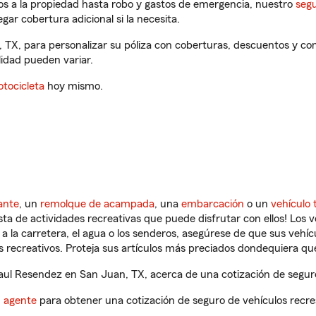
os a la propiedad hasta robo y gastos de emergencia, nuestro
segu
gar cobertura adicional si la necesita.
 TX, para personalizar su póliza con coberturas, descuentos y c
ilidad pueden variar.
tocicleta
hoy mismo.
ante
, un
remolque de acampada
, una
embarcación
o un
vehículo 
ista de actividades recreativas que puede disfrutar con ellos! Los 
a la carretera, el agua o los senderos, asegúrese de que sus vehí
 recreativos. Proteja sus artículos más preciados dondequiera qu
ul Resendez en San Juan, TX, acerca de una cotización de seguro
n agente
para obtener una cotización de seguro de vehículos recre