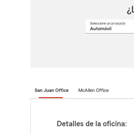
¿
Seleccione un producto
Selec
un
nomb
de
produ
del
menú
despl
San Juan Office
McAllen Office
Detalles de la oficina: