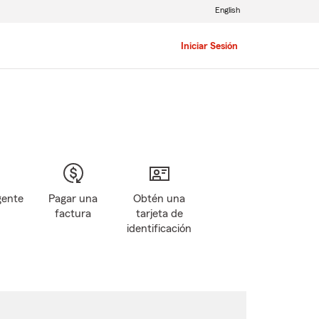
English
Iniciar Sesión
gente
Pagar una
Obtén una
factura
tarjeta de
identificación