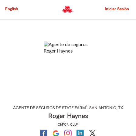
Pasar
al
English
Iniciar Sesión
contenido
principal
Comienzo
del
contenido
principal
®
AGENTE DE SEGUROS DE STATE FARM
,
SAN ANTONIO
, TX
Roger Haynes
ChFC®
,
CLU®