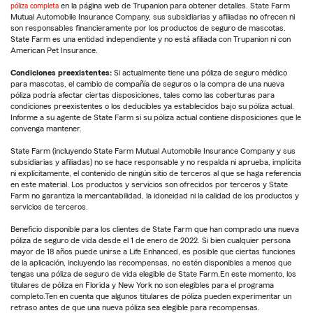
póliza completa
en la página web de Trupanion para obtener detalles. State Farm
Mutual Automobile Insurance Company, sus subsidiarias y afiliadas no ofrecen ni
son responsables financieramente por los productos de seguro de mascotas.
State Farm es una entidad independiente y no está afiliada con Trupanion ni con
American Pet Insurance.
Condiciones preexistentes:
Si actualmente tiene una póliza de seguro médico
para mascotas, el cambio de compañía de seguros o la compra de una nueva
póliza podría afectar ciertas disposiciones, tales como las coberturas para
condiciones preexistentes o los deducibles ya establecidos bajo su póliza actual.
Informe a su agente de State Farm si su póliza actual contiene disposiciones que le
convenga mantener.
State Farm (incluyendo State Farm Mutual Automobile Insurance Company y sus
subsidiarias y afiliadas) no se hace responsable y no respalda ni aprueba, implícita
ni explícitamente, el contenido de ningún sitio de terceros al que se haga referencia
en este material. Los productos y servicios son ofrecidos por terceros y State
Farm no garantiza la mercantabilidad, la idoneidad ni la calidad de los productos y
servicios de terceros.
Beneficio disponible para los clientes de State Farm que han comprado una nueva
póliza de seguro de vida desde el 1 de enero de 2022. Si bien cualquier persona
mayor de 18 años puede unirse a Life Enhanced, es posible que ciertas funciones
de la aplicación, incluyendo las recompensas, no estén disponibles a menos que
tengas una póliza de seguro de vida elegible de State Farm.En este momento, los
titulares de póliza en Florida y New York no son elegibles para el programa
completo.Ten en cuenta que algunos titulares de póliza pueden experimentar un
retraso antes de que una nueva póliza sea elegible para recompensas.