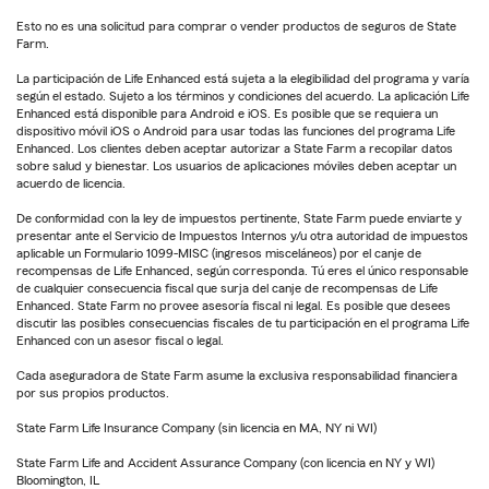
Esto no es una solicitud para comprar o vender productos de seguros de State
Farm.
La participación de Life Enhanced está sujeta a la elegibilidad del programa y varía
según el estado. Sujeto a los términos y condiciones del acuerdo. La aplicación Life
Enhanced está disponible para Android e iOS. Es posible que se requiera un
dispositivo móvil iOS o Android para usar todas las funciones del programa Life
Enhanced. Los clientes deben aceptar autorizar a State Farm a recopilar datos
sobre salud y bienestar. Los usuarios de aplicaciones móviles deben aceptar un
acuerdo de licencia.
De conformidad con la ley de impuestos pertinente, State Farm puede enviarte y
presentar ante el Servicio de Impuestos Internos y/u otra autoridad de impuestos
aplicable un Formulario 1099-MISC (ingresos misceláneos) por el canje de
recompensas de Life Enhanced, según corresponda. Tú eres el único responsable
de cualquier consecuencia fiscal que surja del canje de recompensas de Life
Enhanced. State Farm no provee asesoría fiscal ni legal. Es posible que desees
discutir las posibles consecuencias fiscales de tu participación en el programa Life
Enhanced con un asesor fiscal o legal.
Cada aseguradora de State Farm asume la exclusiva responsabilidad financiera
por sus propios productos.
State Farm Life Insurance Company (sin licencia en MA, NY ni WI)
State Farm Life and Accident Assurance Company (con licencia en NY y WI)
Bloomington, IL