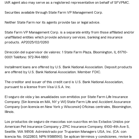
IAR agent also may serve as a registered representative on behalf of SFVPMC.
Securities available through State Farm VP Management Corp.
Neither State Farm nor its agents provide tax or legal advice.
State Farm VP Management Corp. is a separate entity from those affiliated and/or
unaffiliated entities which provide advisory services, banking and insurance
products. AP2025/02/0260
Dirección del supervisor de valores: 1 State Farm Plaza, Bloomington, IL 61710-
0001 Teléfono: 972-744-1860
Installment loans are offered by U.S. Bank National Association. Deposit products
are offered by U.S. Bank National Association. Member FDIC.
The creditor and issuer of this credit card is U.S. Bank National Association,
pursuant to a license from Visa U.S.A. Inc.
El seguro de vida y las anualidades son emitidos por State Farm Life Insurance
Company. (Sin licencia en MA, NY y WI) State Farm Life and Accident Assurance
Company (con licencia en New York y Wisconsin) Oficinas centrales, Bloomington,
Illinois.
Los productos de seguro de mascotas son suscritos en los Estados Unidos por
American Pet Insurance Company y ZPIC Insurance Company, 6100-4th Ave S,
Seattle, WA 98108. Administrado por Trupanion Managers USA, Inc. (CA: con
licencia No. 0G22803, NPN 9588590). Se aplican términos y condiciones, revise la