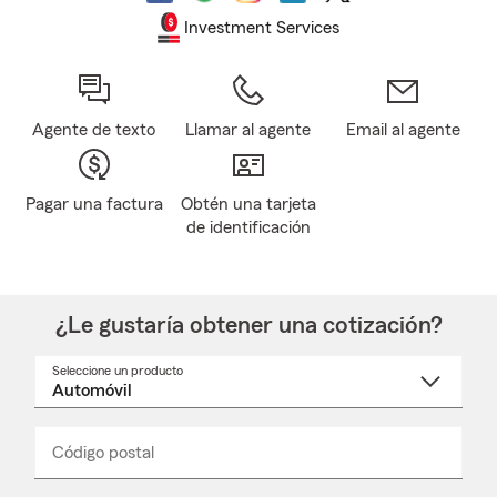
Investment Services
Agente de texto
Llamar al agente
Email al agente
Pagar una factura
Obtén una tarjeta
de identificación
¿Le gustaría obtener una cotización?
Seleccione un producto
Seleccione
un
nombre
de
producto
del
Código postal
Ingresa
Ingresa
_____
menú
un
un
desplegable
código
código