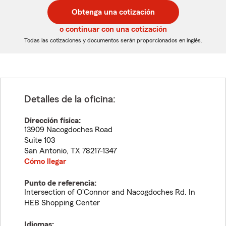
postal
postal
Obtenga una cotización
de
de
5
5
o continuar con una cotización
dígitos
dígitos
Todas las cotizaciones y documentos serán proporcionados en inglés.
Detalles de la oficina:
Dirección física:
13909 Nacogdoches Road
Suite 103
San Antonio
,
TX
78217-1347
Cómo llegar
Punto de referencia:
Intersection of O'Connor and Nacogdoches Rd. In
HEB Shopping Center
Idiomas: